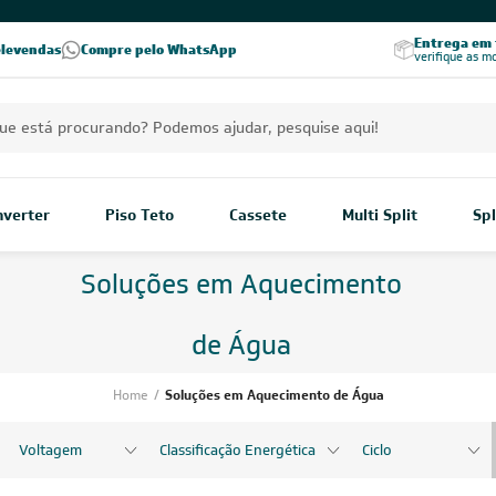
PREÇOS EXCLUSIVOS PARA VOCÊ!
Excelência no RA
Entrega em t
elevendas
Compre pelo WhatsApp
Seja parceiro Leveros
Excelência no Reclame Aqui
verifique as m
Inverter
Piso Teto
Cassete
Multi Split
Spl
Soluções em Aquecimento
de Água
Home
/
Soluções em Aquecimento de Água
Voltagem
Classificação Energética
Ciclo