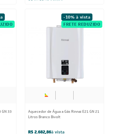
ou
8x
de
R$ 515,68
ta
-10% à vista
UZIDO
FRETE REDUZIDO
3 GN 33
Aquecedor de Água a Gás Rinnai E21 GN 21
Litros Branco Bivolt