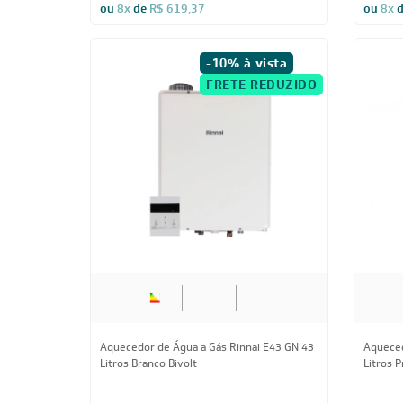
R$ 4.459,46
à vista
R$ 2.6
ou
8x
de
R$ 619,37
ou
8x
-10% à vista
FRETE REDUZIDO
Aquecedor de Água a Gás Rinnai E43 GN 43
Aqueced
Litros Branco Bivolt
Litros P