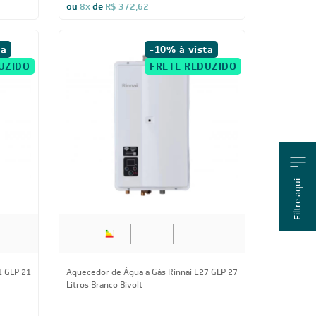
R$ 2.682,86
à vista
ou
8x
de
R$ 372,62
ta
-10% à vista
UZIDO
FRETE REDUZIDO
Filtre aqui
1 GLP 21
Aquecedor de Água a Gás Rinnai E27 GLP 27
Litros Branco Bivolt