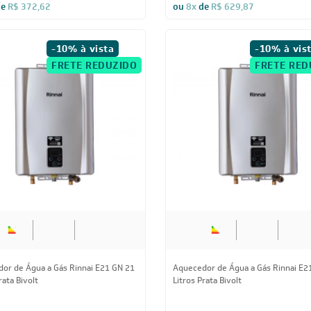
82,86
à vista
R$ 4.535,06
à vista
de
R$ 372,62
ou
8x
de
R$ 629,87
-10% à vista
-10% à vis
FRETE REDUZIDO
FRETE RED
or de Água a Gás Rinnai E21 GN 21
Aquecedor de Água a Gás Rinnai E2
rata Bivolt
Litros Prata Bivolt