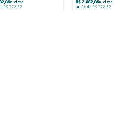
82,86
à vista
R$ 2.682,86
à vista
de
R$ 372,62
ou
8x
de
R$ 372,62