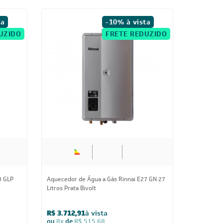
ta
-10% à vista
UZIDO
FRETE REDUZIDO
3 GLP
Aquecedor de Água a Gás Rinnai E27 GN 27
Litros Prata Bivolt
R$ 3.712,91
à vista