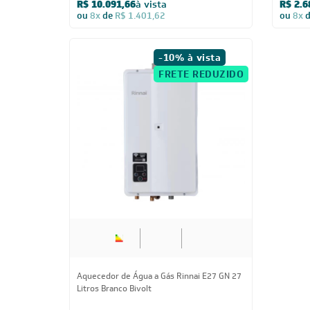
R$ 10.091,66
à vista
R$ 2.6
ou
8x
de
R$ 1.401,62
ou
8x
-10% à vista
FRETE REDUZIDO
Aquecedor de Água a Gás Rinnai E27 GN 27
Litros Branco Bivolt