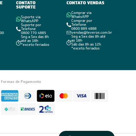
E
CONTATO
CONTATO VENDAS
SUPORTE
Comprar via
WhatsAPP
Suporte via
Comprar por
WhatsAPP
Telefone
Suporte por
0800 889 4888
Telefone
vendas@leveros.com.br
800
0800 770 4885
Seg a Sex das 8h até
Seg a Sex das 8h
as 18h
até as 18h
Sáb das 8h as 12h
*exceto feriados
*exceto feriados
Informações
sobre seu
pedido?
Formas de Pagamento
Fale com a
LIA
Compre pelo
WhatsApp