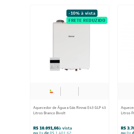
-10% à vista
FRETE REDUZIDO
Aquecedor de Água a Gás Rinnai E43 GLP 43
Aqueced
Litros Branco Bivolt
Litros P
R$ 10.091,66
à vista
R$ 3.7