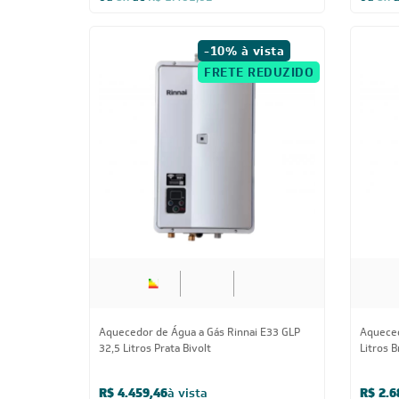
ou
8x
de
R$ 1.401,62
ou
8x
-10% à vista
FRETE REDUZIDO
Aquecedor de Água a Gás Rinnai E33 GLP
Aqueced
32,5 Litros Prata Bivolt
Litros B