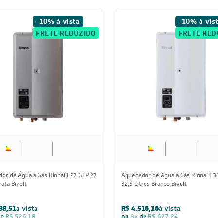
-10% à vista
-10% à vis
FRETE REDUZIDO
FRETE RED
or de Água a Gás Rinnai E27 GLP 27
Aquecedor de Água a Gás Rinnai E3
rata Bivolt
32,5 Litros Branco Bivolt
88,51
à vista
R$ 4.516,16
à vista