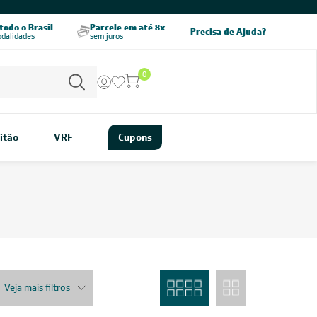
CHAME AGORA
odo o Brasil
Parcele em até 8x
5% OFF no PIX
Precisa de Ajuda?
odalidades
sem juros
pagamento à vista
0
itão
VRF
Cupons
Veja mais filtros