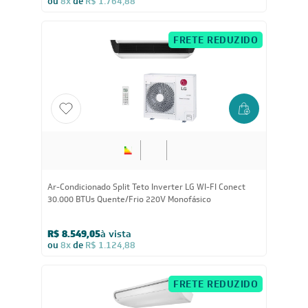
ou
8x
de
R$ 1.764,88
FRETE REDUZIDO
Ar-Condicionado Split Teto Inverter LG WI-FI Conect
30.000 BTUs Quente/Frio 220V Monofásico
R$ 8.549,05
à vista
ou
8x
de
R$ 1.124,88
FRETE REDUZIDO