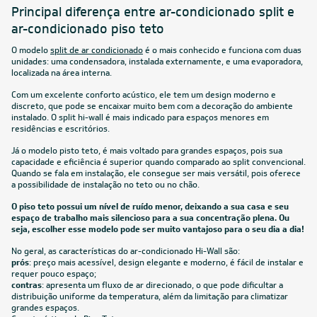
Principal diferença entre ar-condicionado split e
ar-condicionado piso teto
O modelo
split de ar condicionado
é o mais conhecido e funciona com duas
unidades: uma condensadora, instalada externamente, e uma evaporadora,
localizada na área interna.
Com um excelente conforto acústico, ele tem um design moderno e
discreto, que pode se encaixar muito bem com a decoração do ambiente
instalado. O split hi-wall é mais indicado para espaços menores em
residências e escritórios.
Já o modelo pisto teto, é mais voltado para grandes espaços, pois sua
capacidade e eficiência é superior quando comparado ao split convencional.
Quando se fala em instalação, ele consegue ser mais versátil, pois oferece
a possibilidade de instalação no teto ou no chão.
O piso teto possui um nível de ruído menor, deixando a sua casa e seu
espaço de trabalho mais silencioso para a sua concentração plena. Ou
seja, escolher esse modelo pode ser muito vantajoso para o seu dia a dia!
No geral, as características do ar-condicionado Hi-Wall são:
prós
: preço mais acessível, design elegante e moderno, é fácil de instalar e
requer pouco espaço;
contras
: apresenta um fluxo de ar direcionado, o que pode dificultar a
distribuição uniforme da temperatura, além da limitação para climatizar
grandes espaços.