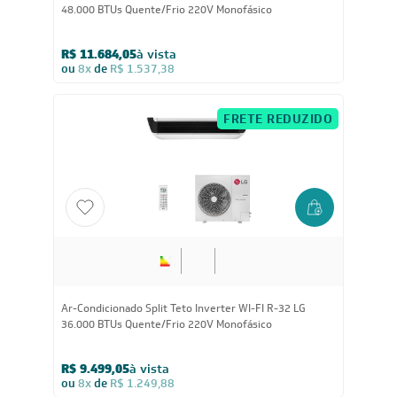
48.000 BTUs Quente/Frio 220V Monofásico
R$ 11.684,05
à vista
ou
8x
de
R$ 1.537,38
FRETE REDUZIDO
Ar-Condicionado Split Teto Inverter WI-FI R-32 LG
36.000 BTUs Quente/Frio 220V Monofásico
R$ 9.499,05
à vista
ou
8x
de
R$ 1.249,88