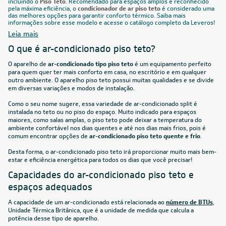
incluindo o
Piso Teto
. Recomendado para espaços amplos e reconhecido
pela máxima eficiência, o
condicionador de ar piso teto
é considerado uma
das melhores opções para garantir conforto térmico. Saiba mais
informações sobre esse modelo e acesse o catálogo completo da Leveros!
Leia mais
O que é ar-condicionado piso teto?
O aparelho de
ar-condicionado tipo piso teto
é um equipamento perfeito
para quem quer ter mais conforto em casa, no escritório e em qualquer
outro ambiente. O aparelho piso teto possui muitas qualidades e se divide
em diversas variações e modos de instalação.
Como o seu nome sugere, essa variedade de ar-condicionado split é
instalada no teto ou no piso do espaço. Muito indicado para espaços
maiores, como salas amplas, o piso teto pode deixar a temperatura do
ambiente confortável nos dias quentes e até nos dias mais frios, pois é
comum encontrar opções de
ar-condicionado piso teto quente e frio
.
Desta forma, o ar-condicionado piso teto irá proporcionar muito mais bem-
estar e eficiência energética para todos os dias que você precisar!
Capacidades do ar-condicionado piso teto e
espaços adequados
A capacidade de um ar-condicionado está relacionada ao
número de BTUs
,
Unidade Térmica Britânica, que é a unidade de medida que calcula a
potência desse tipo de aparelho.