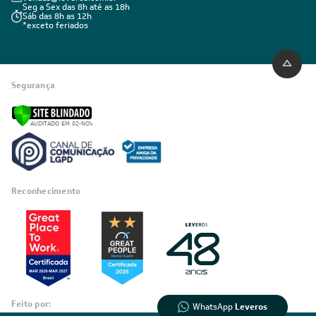
Seg a Sex das 8h até as 18h
Sáb das 8h as 12h
*exceto feriados
Segurança
Informações
Reconhecimento
sobre seu
pedido?
Fale com a LIA
Compre pelo
WhatsApp
Feito por:
WhatsApp
Leveros