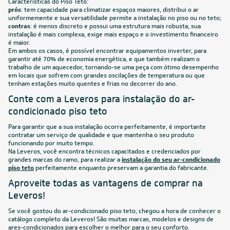
Características do Piso Teto:
prós
: tem capacidade para climatizar espaços maiores, distribui o ar
uniformemente e sua versatilidade permite a instalação no piso ou no teto;
contras
: é menos discreto e possui uma estrutura mais robusta, sua
instalação é mais complexa, exige mais espaço e o investimento financeiro
é maior.
Em ambos os casos, é possível encontrar equipamentos inverter, para
garantir até 70% de economia energética, e que também realizam o
trabalho de um aquecedor, tornando-se uma peça com ótimo desempenho
em locais que sofrem com grandes oscilações de temperatura ou que
tenham estações muito quentes e frias no decorrer do ano.
Conte com a Leveros para instalação do ar-
condicionado piso teto
Para garantir que a sua instalação ocorra perfeitamente, é importante
contratar um serviço de qualidade e que mantenha o seu produto
funcionando por muito tempo.
Na Leveros, você encontra técnicos capacitados e credenciados por
grandes marcas do ramo, para realizar a
instalação do seu ar-condicionado
piso teto
perfeitamente enquanto preservam a garantia do fabricante.
Aproveite todas as vantagens de comprar na
Leveros!
Se você gostou do ar-condicionado piso teto, chegou a hora de conhecer o
catálogo completo da Leveros! São muitas marcas, modelos e designs de
ares-condicionados para escolher o melhor para o seu conforto.