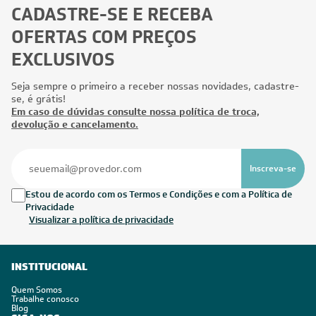
CADASTRE-SE E RECEBA
Faça o
cálculo de BTUs
necessários para climatizar seu
ambiente.
OFERTAS COM PREÇOS
Simulador de energia solar
EXCLUSIVOS
Descubra a economia que uma
placa fotovoltaica
pode te
proporcionar.
Seja sempre o primeiro a receber nossas novidades, cadastre-
se, é grátis!
Simulador de aquecedor de água
Em caso de dúvidas consulte nossa política de troca,
a gás
devolução e cancelamento.
Veja
como escolher o aquecedor a gás
ideal para a sua
casa.
Inscreva-se
Veja como funciona os
Estou de acordo com os Termos e Condições e com a Política de
simuladores da Leveros
Privacidade
Visualizar a política de privacidade
Na Leveros buscamos levar aos nossos clientes bem-estar
com segurança e economia. Por isso, aliamos todas essas
características em um consumo equilibrado para você e sua
família ou empresa. Assim, temos a certeza de que estamos
INSTITUCIONAL
no caminho certo.
Quem Somos
Os simuladores ajudam você a escolher a solução correta
Trabalhe conosco
Blog
para suas necessidades. São três calculadoras, que