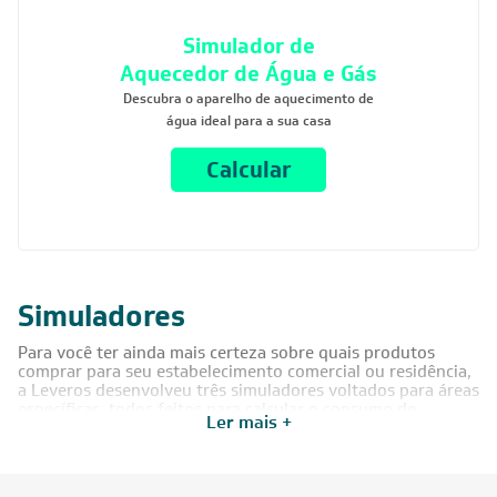
Simulador de
Aquecedor de Água e Gás
Descubra o aparelho de aquecimento de
água ideal para a sua casa
Calcular
Simuladores
Para você ter ainda mais certeza sobre quais produtos
comprar para seu estabelecimento comercial ou residência,
a Leveros desenvolveu três simuladores voltados para áreas
específicas, todos feitos para calcular o consumo de
Ler mais +
potência necessário para os ambientes. Abaixo, listamos
como cada um deles funciona.
Simulador de climatização