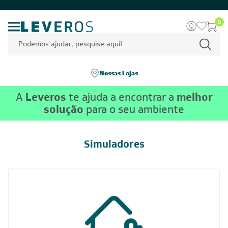
0
Nossas Lojas
A
Leveros
te ajuda a encontrar a
melhor
solução
para o seu ambiente
Simuladores