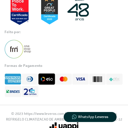
Feito por:
Formas de Pagamento
Informações
sobre seu
pedido?
Fale com a LIA
Compre pelo
WhatsApp
© 2023 https://www.leveros.com.br Todos os diretitos reservados
WhatsApp
Leveros
REFRIGELO CLIMATIZACAO DE AMBIENTES S.A. CNPJ: 61.502.324/0001-12