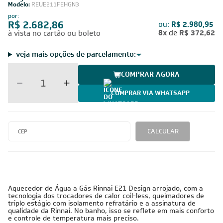
Modelo:
REUE211FEHGN3
por:
R$ 2.682,86
ou:
R$ 2.980,95
8x
de
R$ 372,62
à vista no cartão ou boleto
veja mais opções de parcelamento:
COMPRAR AGORA
COMPRAR VIA WHATSAPP
CALCULAR
Aquecedor de Água a Gás Rinnai E21 Design arrojado, com a
tecnologia dos trocadores de calor coil-less, queimadores de
triplo estágio com isolamento refratário e a assinatura de
qualidade da Rinnai. No banho, isso se reflete em mais conforto
e controle de temperatura mais preciso.