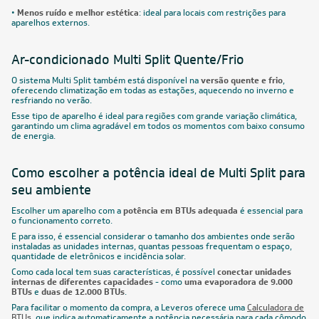
•
Menos ruído e melhor estética
: ideal para locais com restrições para
aparelhos externos.
Ar-condicionado Multi Split Quente/Frio
O sistema Multi Split também está disponível na
versão quente e frio
,
oferecendo climatização em todas as estações, aquecendo no inverno e
resfriando no verão.
Esse tipo de aparelho é ideal para regiões com grande variação climática,
garantindo um clima agradável em todos os momentos com baixo consumo
de energia.
Como escolher a potência ideal de Multi Split para
seu ambiente
Escolher um aparelho com a
potência em BTUs adequada
é essencial para
o funcionamento correto.
E para isso, é essencial considerar o tamanho dos ambientes onde serão
instaladas as unidades internas, quantas pessoas frequentam o espaço,
quantidade de eletrônicos e incidência solar.
Como cada local tem suas características, é possível
conectar unidades
internas de diferentes capacidades
- como
uma evaporadora de 9.000
BTUs
e
duas de 12.000 BTUs
.
Para facilitar o momento da compra, a Leveros oferece uma
Calculadora de
BTUs
, que indica automaticamente a potência necessária para cada cômodo