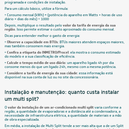
programada e condições de instalação.
Para um cálculo básico, utilize a fórmula:
• Consumo mensal (kWh) = (potência do aparelho em Watts × horas de uso
diário × dias do mês) ÷ 1000
Depois, multiplique o resultado pelo
valor da tarifa de energia da sua
região
. Isso permite estimar o custo aproximado do consumo mensal.
Dicas para entender melhor o gasto de energia:
•
Observe a capacidade em BTUs
: BTUs maiores atendem espaços maiores,
mas também consomem mais energia.
•
Confira a etiqueta do INMETRO/Procel
: ela mostra o consumo estimado
do modelo e a sua classificação de eficiência.
•
Calcule o tempo médio de uso diário
: um aparelho ligado 4h por dia
consome menos do que um ligado 24h, mesmo com a mesma potência.
•
Considere a tarifa de energia da sua cidade
: essa informação está
disponível na sua conta de luz ou no site da concessionária.
Instalação e manutenção: quanto custa instalar
um multi split?
O
valor da instalação de um ar-condicionado multi split
varia conforme a
região, a quantidade de evaporadoras e a distância até a condensadora, a
necessidade de infraestrutura elétrica, a quantidade de materiais e a mão
de obra especializada.
Em média, a instalação de Multi Split tende a ser mais alta que a de um Split