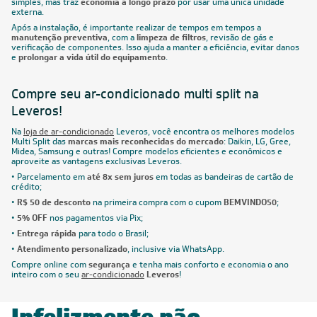
simples, mas traz
economia a longo prazo
por usar uma única unidade
externa.
Após a instalação, é importante realizar de tempos em tempos a
manutenção preventiva
, com a
limpeza de filtros
, revisão de gás e
verificação de componentes. Isso ajuda a manter a eficiência, evitar danos
e
prolongar a vida útil do equipamento
.
Compre seu ar-condicionado multi split na
Leveros!
Na
loja de ar-condicionado
Leveros, você encontra os melhores modelos
Multi Split das
marcas mais reconhecidas do mercado
: Daikin, LG, Gree,
Midea, Samsung e outras! Compre modelos eficientes e econômicos e
aproveite as vantagens exclusivas Leveros.
• Parcelamento em
até 8x sem juros
em todas as bandeiras de cartão de
crédito;
•
R$ 50 de desconto
na primeira compra com o cupom
BEMVINDO50
;
•
5% OFF
nos pagamentos via Pix;
•
Entrega rápida
para todo o Brasil;
•
Atendimento personalizado
, inclusive via WhatsApp.
Compre online com
segurança
e tenha mais conforto e economia o ano
inteiro com o seu
ar-condicionado
Leveros
!
Infelizmente não