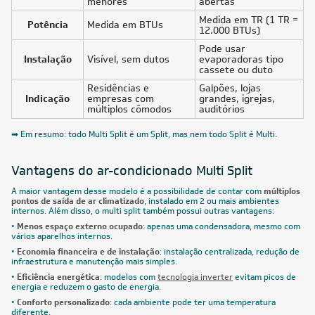
menores
abertas
Medida em TR (1 TR =
Potência
Medida em BTUs
12.000 BTUs)
Pode usar
Instalação
Visível, sem dutos
evaporadoras tipo
cassete ou duto
Residências e
Galpões, lojas
Indicação
empresas com
grandes, igrejas,
múltiplos cômodos
auditórios
➡ Em resumo: todo Multi Split é um Split, mas nem todo Split é Multi.
Vantagens do ar-condicionado Multi Split
A maior vantagem desse modelo é a possibilidade de contar com
múltiplos
pontos de saída de ar climatizado
, instalado em 2 ou mais ambientes
internos. Além disso, o multi split também possui outras vantagens:
•
Menos espaço externo ocupado
: apenas uma condensadora, mesmo com
vários aparelhos internos.
•
Economia financeira e de instalação
: instalação centralizada, redução de
infraestrutura e manutenção mais simples.
•
Eficiência energética
: modelos com
tecnologia inverter
evitam picos de
energia e reduzem o gasto de energia.
•
Conforto personalizado
: cada ambiente pode ter uma temperatura
diferente.