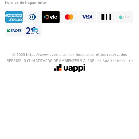
Formas de Pagamento
© 2023 https://www.leveros.com.br Todos os diretitos reservados
REFRIGELO CLIMATIZACAO DE AMBIENTES S.A. CNPJ: 61.502.324/0001-12