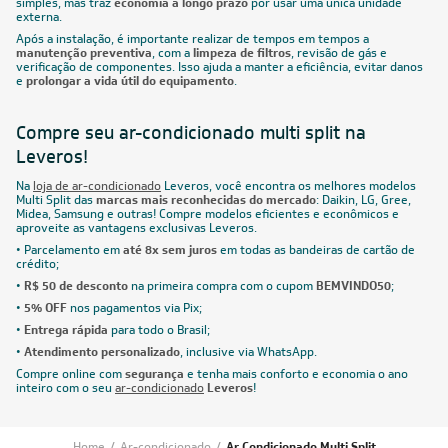
simples, mas traz
economia a longo prazo
por usar uma única unidade
externa.
Após a instalação, é importante realizar de tempos em tempos a
manutenção preventiva
, com a
limpeza de filtros
, revisão de gás e
verificação de componentes. Isso ajuda a manter a eficiência, evitar danos
e
prolongar a vida útil do equipamento
.
Compre seu ar-condicionado multi split na
Leveros!
Na
loja de ar-condicionado
Leveros, você encontra os melhores modelos
Multi Split das
marcas mais reconhecidas do mercado
: Daikin, LG, Gree,
Midea, Samsung e outras! Compre modelos eficientes e econômicos e
aproveite as vantagens exclusivas Leveros.
• Parcelamento em
até 8x sem juros
em todas as bandeiras de cartão de
crédito;
•
R$ 50 de desconto
na primeira compra com o cupom
BEMVINDO50
;
•
5% OFF
nos pagamentos via Pix;
•
Entrega rápida
para todo o Brasil;
•
Atendimento personalizado
, inclusive via WhatsApp.
Compre online com
segurança
e tenha mais conforto e economia o ano
inteiro com o seu
ar-condicionado
Leveros
!
Home
/
Ar-condicionado
/
Ar Condicionado Multi Split