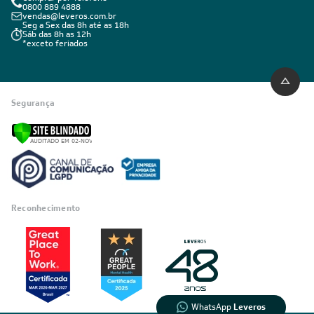
0800 889 4888
vendas@leveros.com.br
Seg a Sex das 8h até as 18h
Sáb das 8h as 12h
*exceto feriados
Segurança
Informações
sobre seu
pedido?
Reconhecimento
Fale com a LIA
Compre pelo
WhatsApp
WhatsApp
Leveros