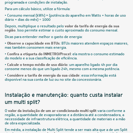
programada e condições de instalação.
Para um cálculo básico, utilize a fórmula:
• Consumo mensal (kWh) = (potência do aparelho em Watts × horas de uso
diário × dias do mês) ÷ 1000
Depois, multiplique o resultado pelo
valor da tarifa de energia da sua
região
. Isso permite estimar o custo aproximado do consumo mensal.
Dicas para entender melhor o gasto de energia:
•
Observe a capacidade em BTUs
: BTUs maiores atendem espaços maiores,
mas também consomem mais energia.
•
Confira a etiqueta do INMETRO/Procel
: ela mostra o consumo estimado
do modelo e a sua classificação de eficiência.
•
Calcule o tempo médio de uso diário
: um aparelho ligado 4h por dia
consome menos do que um ligado 24h, mesmo com a mesma potência.
•
Considere a tarifa de energia da sua cidade
: essa informação está
disponível na sua conta de luz ou no site da concessionária.
Instalação e manutenção: quanto custa instalar
um multi split?
O
valor da instalação de um ar-condicionado multi split
varia conforme a
região, a quantidade de evaporadoras e a distância até a condensadora, a
necessidade de infraestrutura elétrica, a quantidade de materiais e a mão
de obra especializada.
Em média, a instalação de Multi Split tende a ser mais alta que a de um Split