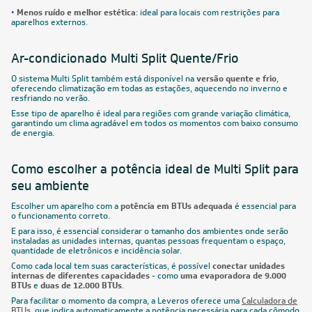
•
Menos ruído e melhor estética
: ideal para locais com restrições para
aparelhos externos.
Ar-condicionado Multi Split Quente/Frio
O sistema Multi Split também está disponível na
versão quente e frio
,
oferecendo climatização em todas as estações, aquecendo no inverno e
resfriando no verão.
Esse tipo de aparelho é ideal para regiões com grande variação climática,
garantindo um clima agradável em todos os momentos com baixo consumo
de energia.
Como escolher a potência ideal de Multi Split para
seu ambiente
Escolher um aparelho com a
potência em BTUs adequada
é essencial para
o funcionamento correto.
E para isso, é essencial considerar o tamanho dos ambientes onde serão
instaladas as unidades internas, quantas pessoas frequentam o espaço,
quantidade de eletrônicos e incidência solar.
Como cada local tem suas características, é possível
conectar unidades
internas de diferentes capacidades
- como
uma evaporadora de 9.000
BTUs
e
duas de 12.000 BTUs
.
Para facilitar o momento da compra, a Leveros oferece uma
Calculadora de
BTUs
, que indica automaticamente a potência necessária para cada cômodo