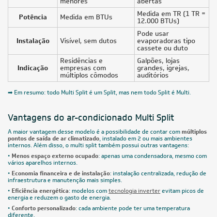
menores
abertas
Medida em TR (1 TR =
Potência
Medida em BTUs
12.000 BTUs)
Pode usar
Instalação
Visível, sem dutos
evaporadoras tipo
cassete ou duto
Residências e
Galpões, lojas
Indicação
empresas com
grandes, igrejas,
múltiplos cômodos
auditórios
➡ Em resumo: todo Multi Split é um Split, mas nem todo Split é Multi.
Vantagens do ar-condicionado Multi Split
A maior vantagem desse modelo é a possibilidade de contar com
múltiplos
pontos de saída de ar climatizado
, instalado em 2 ou mais ambientes
internos. Além disso, o multi split também possui outras vantagens:
•
Menos espaço externo ocupado
: apenas uma condensadora, mesmo com
vários aparelhos internos.
•
Economia financeira e de instalação
: instalação centralizada, redução de
infraestrutura e manutenção mais simples.
•
Eficiência energética
: modelos com
tecnologia inverter
evitam picos de
energia e reduzem o gasto de energia.
•
Conforto personalizado
: cada ambiente pode ter uma temperatura
diferente.