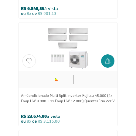
R$ 6.848,55
à vista
ou
8x
de
R$ 901,13
Ar-Condicionado Multi Split Inverter Fujitsu 45.000 (4x
Evap HW 9.000 + 1x Evap HW 12.000) Quente/Frio 220V
R$ 23.674,00
à vista
ou
8x
de
R$ 3.115,00