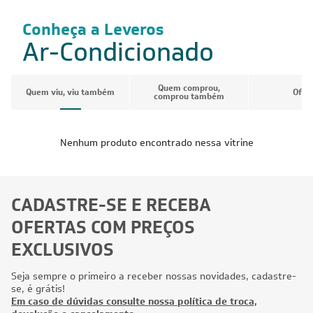
Conheça a Leveros
Ar-Condicionado
Quem comprou,
Quem viu, viu também
Ofer
comprou também
Nenhum produto encontrado nessa vitrine
CADASTRE-SE E RECEBA
OFERTAS COM PREÇOS
EXCLUSIVOS
Seja sempre o primeiro a receber nossas novidades, cadastre-
se, é grátis!
Em caso de dúvidas consulte nossa política de troca,