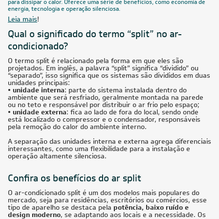
para dissipar o calor. Oferece uma série de benefícios, como economia de
energia, tecnologia e operação silenciosa.
Leia mais
!
Qual o significado do termo “split” no ar-
condicionado?
O termo split é relacionado pela forma em que eles são
projetados. Em inglês, a palavra “split” significa “dividido” ou
“separado”, isso significa que os sistemas são divididos em duas
unidades principais:
• unidade interna
: parte do sistema instalada dentro do
ambiente que será resfriado, geralmente montada na parede
ou no teto e responsável por distribuir o ar frio pelo espaço;
• unidade externa
: fica ao lado de fora do local, sendo onde
está localizado o compressor e o condensador, responsáveis
pela remoção do calor do ambiente interno.
A separação das unidades interna e externa agrega diferenciais
interessantes, como uma flexibilidade para a instalação e
operação altamente silenciosa.
Confira os benefícios do ar split
O ar-condicionado split é um dos modelos mais populares do
mercado, seja para residências, escritórios ou comércios, esse
tipo de aparelho se destaca pela
potência, baixo ruído e
design moderno
, se adaptando aos locais e a necessidade. Os