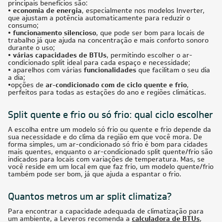
principais benefícios são:
• economia de energia
, especialmente nos modelos Inverter,
que ajustam a potência automaticamente para reduzir o
consumo;
• funcionamento silencioso
, que pode ser bom para locais de
trabalho já que ajuda na concentração e mais conforto sonoro
durante o uso;
• várias capacidades de BTUs
, permitindo escolher o ar-
condicionado split ideal para cada espaço e necessidade;
•
aparelhos com várias
funcionalidades
que facilitam o seu dia
a dia;
•
opções de
ar-condicionado com de ciclo quente e frio
,
perfeitos para todas as estações do ano e regiões climáticas.
Split quente e frio ou só frio: qual ciclo escolher
A escolha entre um modelo só frio ou quente e frio depende da
sua necessidade e do clima da região em que você mora. De
forma simples, um ar-condicionado só frio é bom para cidades
mais quentes, enquanto o ar-condicionado split quente/frio são
indicados para locais com variações de temperatura. Mas, se
você reside em um local em que faz frio, um modelo quente/frio
também pode ser bom, já que ajuda a espantar o frio.
Quantos metros um ar split climatiza?
Para encontrar a capacidade adequada de climatização para
um ambiente, a Leveros recomenda a
calculadora de BTUs
,