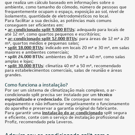
que realiza um cálculo baseado em informações sobre o
ambiente, como tamanho do cômodo, número de pessoas que
frequentemente ocupam o espaço, exposição ao sol, nível de
isolamento, quantidade de eletrodomésticos no local.
Para facilitar a sua decisão, as potências mais comuns
conseguem ser eficientes em:
•
ar-condicionado split 9.000 BTUs
: adequado para locais de
até 12 m², como quartos pequenos e escritórios;
•
ar-condicionado split 12.000 BTUs
: para áreas de 12 m² a 20
m², quartos médios e pequenas salas;
•
split 18.000 BTUs
: indicado em locais 20 m² e 30 m², em salas
maiores e ambientes comerciais;
• split 24.000 BTUs
: ambientes de 30 m² a 40 m², como salas
amplas e lojas;
•
split 30.000 BTUs
: climatiza 40 m² a 50 m², recomendado
para estabelecimentos comerciais, salas de reunião e áreas
grandes.
Como funciona a instalação?
Por ser um sistema de climatização mais complexo, o ar-
condicionado split precisa ser instalado por um
técnico
especializado e credenciado
. Ele consegue mexer no
equipamento e não influenciar negativamente o funcionamento
do aparelho e preservar a garantia original do fabricante.
Para garantir uma
instalação do ar-condicionado
split segura
e eficiente, conte com o serviço de instalação profissional da
Profiz, recomendado pela Leveros.