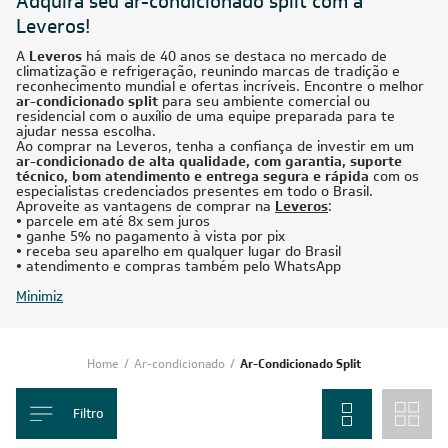
Adquira seu ar-condicionado split com a
Leveros!
A
Leveros
há mais de 40 anos se destaca no mercado de
climatização e refrigeração, reunindo marcas de tradição e
reconhecimento mundial e ofertas incríveis. Encontre o melhor
ar-condicionado split
para seu ambiente comercial ou
residencial com o auxílio de uma equipe preparada para te
ajudar nessa escolha.
Ao comprar na Leveros, tenha a confiança de investir em um
ar-condicionado de alta qualidade, com garantia, suporte
técnico, bom atendimento e entrega segura e rápida
com os
especialistas credenciados presentes em todo o Brasil.
Aproveite as vantagens de comprar na
Leveros
:
•
parcele em até 8x sem juros
•
ganhe 5% no pagamento à vista por pix
•
receba seu aparelho em qualquer lugar do Brasil
•
atendimento e compras também pelo WhatsApp
Minimiz
Home
/
Ar-condicionado
/
Ar-Condicionado Split
Filtro