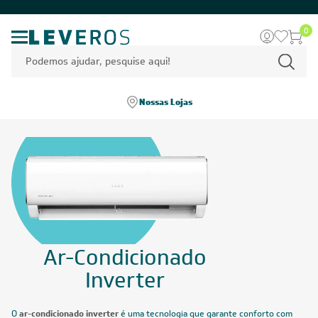
0
Nossas Lojas
Ar-Condicionado
Inverter
O
ar-condicionado inverter
é uma tecnologia que garante conforto com
baixo consumo de energia. Diferente dos modelos convencionais, ele
ajusta automaticamente a velocidade do compressor, mantendo a
temperatura estável e reduzindo picos de energia.
Mostrar mais
Home
/
Ar-condicionado
/
Ar-Condicionado Inverter