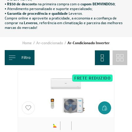
12.000
BTUs
Ar-Condicionado Split HW Inverter Elgin Eco III Wi-Fi
12.000 BTUs R-32 Só Frio 220V
R$ 2.041,55
à vista
ou
8x
de
R$ 268,63
FRETE REDUZIDO