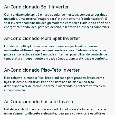
12.000
BTUs
Ar-Condicionado Split HW Inverter Elgin Eco Star
12.000 BTUs R-32 Só Frio 127V
R$ 2.469,05
à vista
ou
8x
de
R$ 324,88
FRETE REDUZIDO
30.000
BTUs