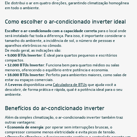
Ar-Condicionado Split HW Elgin Eco Dream Inverter Wi-
Fi 30.000 BTUs R-32 Só Frio 220V
R$ 4.654,05
à vista
ou
8x
de
R$ 612,38
FRETE REDUZIDO
30.000
BTUs
Ar-Condicionado Split HW Inverter Elgin Eco III Wi-Fi
30.000 BTUs R-32 Quente/Frio 220V