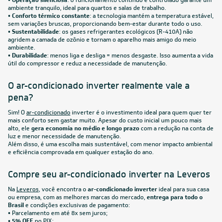
R$ 5.081,55
à vista
ou
8x
de
R$ 668,63
FRETE REDUZIDO
9.000
BTUs
Ar-Condicionado Split HW Inverter Elgin Eco III Wi-Fi
9.000 BTUs R-32 Só Frio 220V
R$ 1.756,55
à vista
ou
8x
de
R$ 231,13
FRETE REDUZIDO