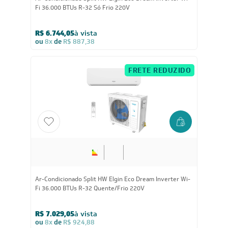
© 2023 https://www.leveros.com.br Todos os diretitos reservados
REFRIGELO CLIMATIZACAO DE AMBIENTES S.A. CNPJ: 61.502.324/0001-12