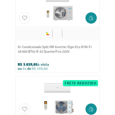
Política de Garantia
Política de Outlet
Código de Conduta
ÁREA DO CLIENTE
ÁREA DO CLIENTE PARCEIRO
CONTATO SUPORTE
CONTATO VENDAS
Comprar via WhatsAPP
Comprar por Telefone
0800 889 4888
vendas@leveros.com.br
Seg a Sex das 8h até as 18h
Sáb das 8h as 12h
*exceto feriados
Segurança