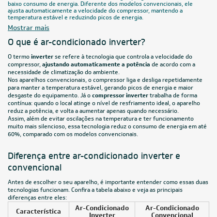
Filtro
FRETE REDUZIDO
30.000
BTUs
Ar-Condicionado Split HW Elgin Eco Inverter II Wi-Fi
30.000 BTUs R-32 Quente/Frio 220V
R$ 5.319,05
à vista
ou
8x
de
R$ 699,88