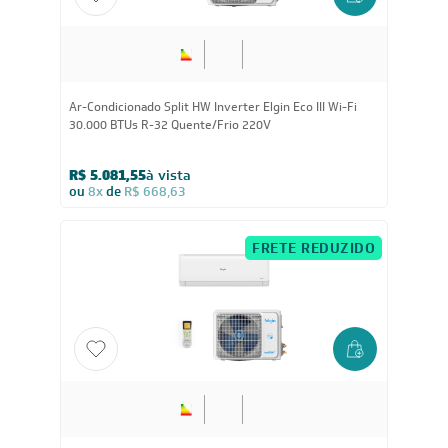
36.000
BTUs
Ar-Condicionado Split HW Elgin Eco Dream Inverter Wi-
Fi 36.000 BTUs R-32 Quente/Frio 220V
R$ 7.029,05
à vista
ou
8x
de
R$ 924,88
FRETE REDUZIDO