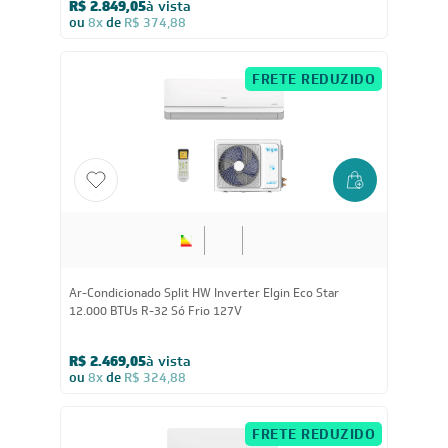
Ar-Condicionado Split HW Inverter Elgin Eco III Wi-Fi
18.000 BTUs R-32 Quente/Frio 220V
R$ 3.039,05
à vista
ou
8x
de
R$ 399,88
FRETE REDUZIDO
24.000
BTUs
Ar-Condicionado Split HW Elgin Eco Inverter II Wi-Fi
24.000 BTUs R-32 Só Frio 220V
R$ 3.419,05
à vista