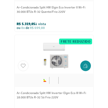
12.000
BTUs
Ar-Condicionado Split HW Inverter Elgin Eco III Wi-Fi
12.000 BTUs R-32 Quente/Frio 220V
R$ 2.231,55
à vista
ou
8x
de
R$ 293,63
FRETE REDUZIDO
18.000
BTUs