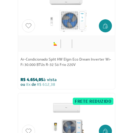
ou
8x
de
R$ 449,88
FRETE REDUZIDO
36.000
BTUs
Ar-Condicionado Split HW Elgin Eco Dream Inverter Wi-
Fi 36.000 BTUs R-32 Só Frio 220V
R$ 6.744,05
à vista
ou
8x
de
R$ 887,38
FRETE REDUZIDO