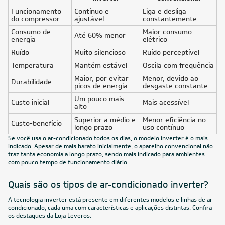
FRETE REDUZIDO
18.000
BTUs
Ar-Condicionado Split HW Inverter Elgin Eco III Wi-Fi
18.000 BTUs R-32 Só Frio 220V
R$ 2.849,05
à vista
ou
8x
de
R$ 374,88
FRETE REDUZIDO