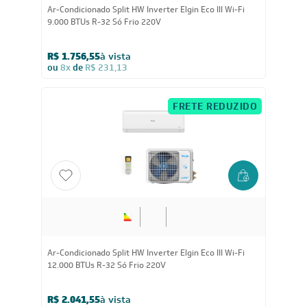
24.000
BTUs
Ar-Condicionado Split HW Elgin Eco Dream Inverter Wi-
Fi 24.000 BTUs R-32 Quente/Frio 220V
R$ 4.654,05
à vista
ou
8x
de
R$ 612,38
CADASTRE-SE E RECEBA
OFERTAS COM PREÇOS
EXCLUSIVOS
Seja sempre o primeiro a receber nossas novidades, cadastre-
se, é grátis!
Em caso de dúvidas consulte nossa política de troca,
devolução e cancelamento.