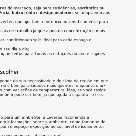
es do mercado, seja para residências, escritórios ou
ência, baixo ruído e design moderno
, se adaptando aos
nverter, que ajustam a potência automaticamente para
cais de trabalho já que ajuda na concentração e mais
 ar-condicionado split ideal para cada espaço e
o seu dia a dia;
io
, perfeitos para todas as estações do ano e regiões
escolher
epende da sua necessidade e do clima da região em que
frio é bom para cidades mais quentes, enquanto o ar-
ais com variações de temperatura. Mas, se você reside
ambém pode ser bom, já que ajuda a espantar o frio.
ão para um ambiente, a Leveros recomenda a
do em informações sobre o ambiente, como tamanho do
m o espaço, exposição ao sol, nível de isolamento,
ns conseguem ser eficientes em: