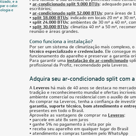
tizado, e a
•
ar-condicionado split 9.000 BTUs
: adequado para l
par o calor.
escritórios;
ologia e
•
ar-condicionado split 12.000 BTUs
: para áreas de 
•
split 18.000 BTUs
: indicado em locais 20 m² e 30 m
• split 24.000 BTUs
: ambientes de 30 m² a 40 m², com
•
split 30.000 BTUs
: climatiza 40 m² a 50 m², recome
reunião e áreas grandes.
Como funciona a instalação?
Por ser um sistema de climatização mais complexo, o a
técnico especializado e credenciado
. Ele consegue m
funcionamento do aparelho e preservar a garantia orig
Para garantir uma
instalação do ar-condicionado
spli
profissional da Profiz, recomendado pela Leveros.
Adquira seu ar-condicionado split com a
A
Leveros
há mais de 40 anos se destaca no mercado 
tradição e reconhecimento mundial e ofertas incrívei
ambiente comercial ou residencial com o auxílio de u
Ao comprar na Leveros, tenha a confiança de invest
garantia, suporte técnico, bom atendimento e entre
presentes em todo o Brasil.
Aproveite as vantagens de comprar na
Leveros
:
•
parcele em até 8x sem juros
•
ganhe 5% no pagamento à vista por pix
•
receba seu aparelho em qualquer lugar do Brasil
•
atendimento e compras também pelo WhatsApp