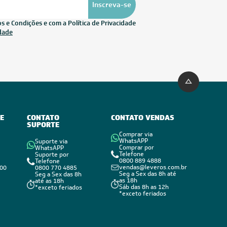
Inscreva-se
 e Condições e com a Política de Privacidade
idade
E
CONTATO
CONTATO VENDAS
SUPORTE
Comprar via
WhatsAPP
Suporte via
Comprar por
WhatsAPP
Telefone
Suporte por
0800 889 4888
Telefone
vendas@leveros.com.br
800
0800 770 4885
Seg a Sex das 8h até
Seg a Sex das 8h
as 18h
até as 18h
Sáb das 8h as 12h
*exceto feriados
*exceto feriados