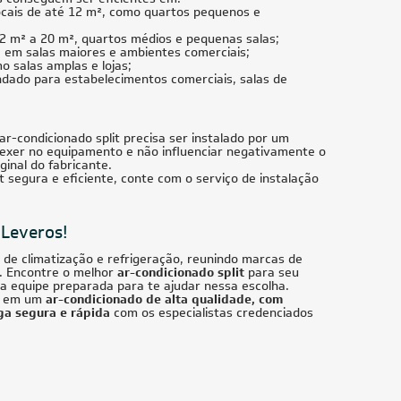
ocais de até 12 m², como quartos pequenos e
12 m² a 20 m², quartos médios e pequenas salas;
², em salas maiores e ambientes comerciais;
o salas amplas e lojas;
ndado para estabelecimentos comerciais, salas de
r-condicionado split precisa ser instalado por um
exer no equipamento e não influenciar negativamente o
inal do fabricante.
t segura e eficiente, conte com o serviço de instalação
 Leveros!
de climatização e refrigeração, reunindo marcas de
s. Encontre o melhor
ar-condicionado split
para seu
ma equipe preparada para te ajudar nessa escolha.
ir em um
ar-condicionado de alta qualidade, com
ga segura e rápida
com os especialistas credenciados