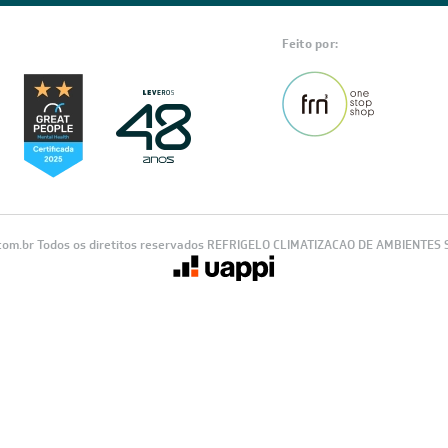
Feito por:
com.br Todos os diretitos reservados REFRIGELO CLIMATIZACAO DE AMBIENTES S