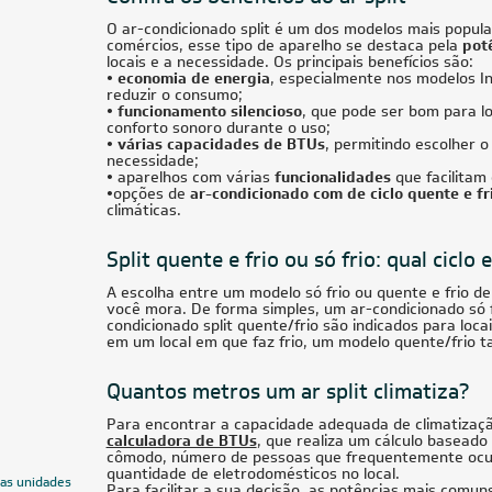
O ar-condicionado split é um dos modelos mais popular
comércios, esse tipo de aparelho se destaca pela
pot
locais e a necessidade. Os principais benefícios são:
• economia de energia
, especialmente nos modelos I
reduzir o consumo;
• funcionamento silencioso
, que pode ser bom para lo
conforto sonoro durante o uso;
• várias capacidades de BTUs
, permitindo escolher o
necessidade;
•
aparelhos com várias
funcionalidades
que facilitam 
•
opções de
ar-condicionado com de ciclo quente e fr
climáticas.
Split quente e frio ou só frio: qual ciclo 
A escolha entre um modelo só frio ou quente e frio d
você mora. De forma simples, um ar-condicionado só 
condicionado split quente/frio são indicados para loc
em um local em que faz frio, um modelo quente/frio t
Quantos metros um ar split climatiza?
Para encontrar a capacidade adequada de climatizaç
calculadora de BTUs
, que realiza um cálculo basea
cômodo, número de pessoas que frequentemente ocupa
quantidade de eletrodomésticos no local.
uas unidades
Para facilitar a sua decisão, as potências mais comu