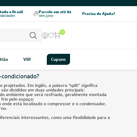
odo o Brasil
Parcele em até 8x
5% OFF no PIX
Precisa de Ajuda?
odalidades
sem juros
pagamento à vista
0
itão
VRF
Cupons
r-condicionado?
projetados. Em inglês, a palavra “split” significa
s são divididos em duas unidades principais:
o do ambiente que será resfriado, geralmente montada
 frio pelo espaço;
ndo onde está localizado o compressor e o condensador,
rno.
ferenciais interessantes, como uma flexibilidade para a