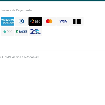
Formas de Pagamento
.A. CNPJ: 61.502.324/0001-12