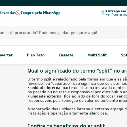
Excelência no RA
Entrega em t
elevendas
Compre pelo WhatsApp
Seja parceiro Leveros
Excelência no Reclame Aqui
verifique as m
Inverter
Piso Teto
Cassete
Multi Split
Spl
Qual o significado do termo “split” no a
O termo split é relacionado pela forma em que eles são 
“dividido” ou “separado”, isso significa que os sistema
• unidade interna
: parte do sistema instalada dentr
na parede ou no teto e responsável por distribuir o ar
• unidade externa
: fica ao lado de fora do local, se
responsáveis pela remoção do calor do ambiente inte
A separação das unidades interna e externa agrega di
instalação e operação altamente silenciosa.
Confira os benefícios do ar split