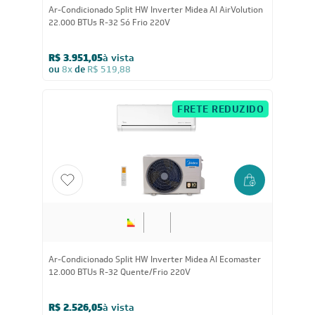
18.000
BTUs
Ar-Condicionado Split HW Inverter Midea AI Ecomaster
18.000 BTUs R-32 Quente/Frio 220V
R$ 3.419,05
à vista
ou
8x
de
R$ 449,88
FRETE REDUZIDO
12.000
BTUs