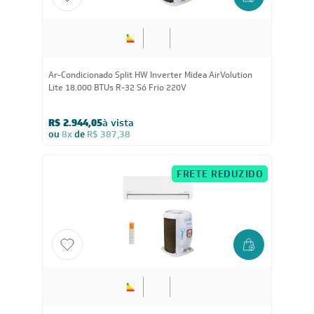
18.000
BTUs
Ar-Condicionado Split HW Inverter Midea AI Ecomaster
18.000 BTUs R-32 Só Frio 220V
R$ 3.191,05
à vista
ou
8x
de
R$ 419,88
FRETE REDUZIDO