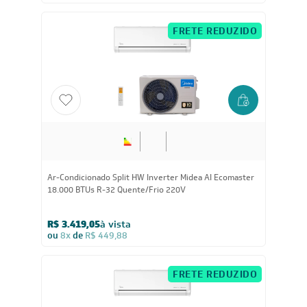
© 2023 https://www.leveros.com.br Todos os diretitos reservados
REFRIGELO CLIMATIZACAO DE AMBIENTES S.A. CNPJ: 61.502.324/0001-12