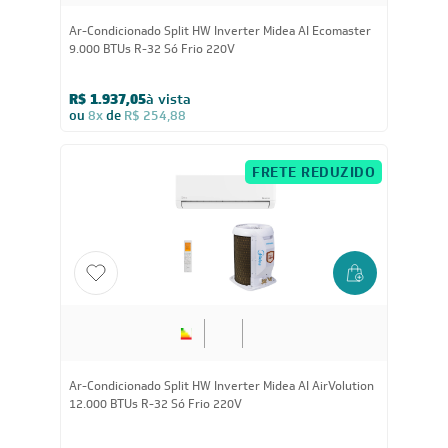
Ar-Condicionado Split HW Inverter Midea AirVolution
Lite 9.000 BTUs R-32 Só Frio 220V
R$ 1.709,05
à vista
ou
8x
de
R$ 224,88
FRETE REDUZIDO
18.000
BTUs