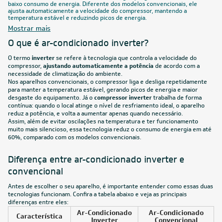
Filtro
FRETE REDUZIDO
9.000
BTUs
Ar-Condicionado Split HW Inverter Midea AI Ecomaster
9.000 BTUs R-32 Só Frio 220V
R$ 1.937,05
à vista
ou
8x
de
R$ 254,88