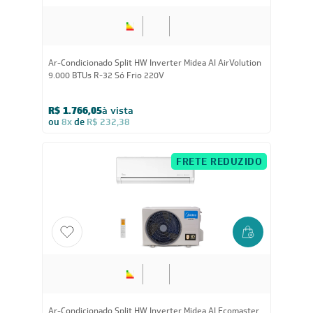
ÁREA DO CLIENTE PARCEIRO
CONTATO SUPORTE
CONTATO VENDAS
Comprar via WhatsAPP
Comprar por Telefone
0800 889 4888
vendas@leveros.com.br
Seg a Sex das 8h até as 18h
Sáb das 8h as 12h
*exceto feriados
Segurança