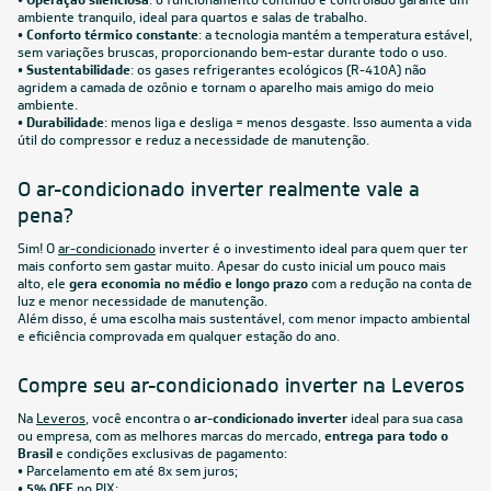
R$ 2.944,05
à vista
ou
8x
de
R$ 387,38
FRETE REDUZIDO
22.000
BTUs
Ar-Condicionado Split HW Inverter Midea AI AirVolution
22.000 BTUs R-32 Só Frio 220V
R$ 3.951,05
à vista
ou
8x
de
R$ 519,88
FRETE REDUZIDO