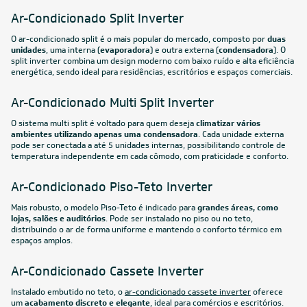
Ar-Condicionado Split HW Inverter Midea AirVolution
Lite 22.000 BTUs R-32 Só Frio 220V
R$ 3.571,05
à vista
ou
8x
de
R$ 469,88
FRETE REDUZIDO