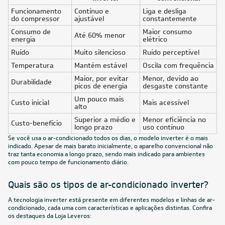
FRETE REDUZIDO
12.000
BTUs
Ar-Condicionado Split HW Inverter Midea AI AirVolution
12.000 BTUs R-32 Só Frio 220V
R$ 2.051,05
à vista
ou
8x
de
R$ 269,88
FRETE REDUZIDO