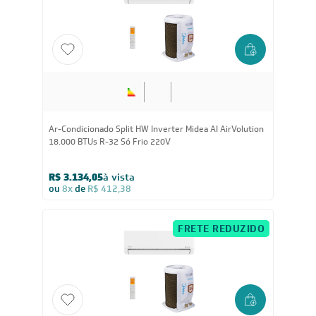
Privacidade
Visualizar a política de privacidade
INSTITUCIONAL
Quem Somos
Trabalhe conosco
Blog
SIGA-NOS
POLÍTICAS
Política de Privacidade
Políticas de Entrega
Política de Cupom
Política de Troca e Devolução
Política de Garantia
Política de Outlet
Código de Conduta
ÁREA DO CLIENTE