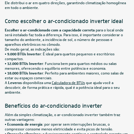
Ar-Condicionado Split HW Inverter Midea AirVolution
Lite 12.000 BTUs R-32 Só Frio 220V
R$ 1.889,55
à vista
ou
8x
de
R$ 248,63
FRETE REDUZIDO
Ar-Condicionado Split HW Inverter Midea AirVolution
Lite 18.000 BTUs R-32 Só Frio 220V