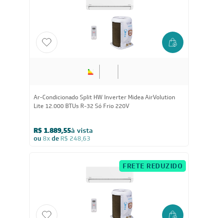
ou
8x
de
R$ 232,38
FRETE REDUZIDO
24.000
BTUs
Ar-Condicionado Split HW Inverter Midea AI Ecomaster
24.000 BTUs R-32 Só Frio 220V
R$ 4.264,55
à vista
ou
8x
de
R$ 561,13
FRETE REDUZIDO