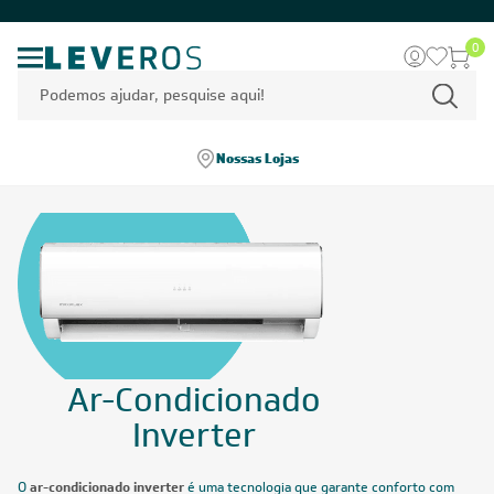
COMPRE PELO WHATSAPP
0
Nossas Lojas
Ar-Condicionado
Inverter
O
ar-condicionado inverter
é uma tecnologia que garante conforto com
baixo consumo de energia. Diferente dos modelos convencionais, ele
ajusta automaticamente a velocidade do compressor, mantendo a
temperatura estável e reduzindo picos de energia.
Mostrar mais
Home
/
Ar-condicionado
/
Ar-Condicionado Inverter