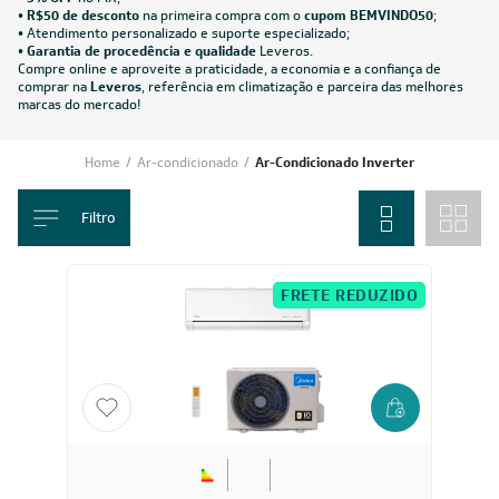
12.000
BTUs
Ar-Condicionado Split HW Inverter Midea AI Ecomaster
12.000 BTUs R-32 Quente/Frio 220V
R$ 2.526,05
à vista
ou
8x
de
R$ 332,38
FRETE REDUZIDO