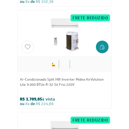
Ar-Condicionado Split HW Inverter Midea AI Ecomaster
12.000 BTUs R-32 Só Frio 220V
R$ 2.184,05
à vista
ou
8x
de
R$ 287,38
CADASTRE-SE E RECEBA
OFERTAS COM PREÇOS
EXCLUSIVOS
Seja sempre o primeiro a receber nossas novidades, cadastre-
se, é grátis!
Em caso de dúvidas consulte nossa política de troca,
devolução e cancelamento.
Inscreva-se
Estou de acordo com os Termos e Condições e com a Política de