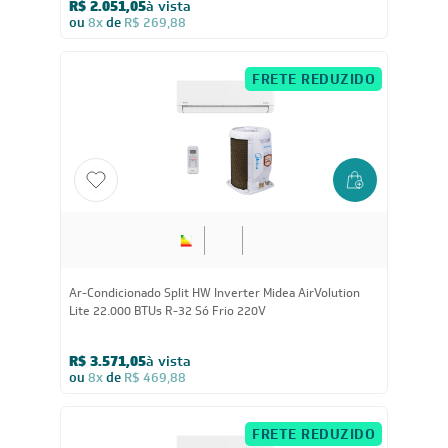
Ar-Condicionado Split HW Inverter Midea AI AirVolution
18.000 BTUs R-32 Só Frio 220V
R$ 3.134,05
à vista
ou
8x
de
R$ 412,38
FRETE REDUZIDO
9.000
BTUs
Ar-Condicionado Split HW Inverter Midea AI AirVolution
9.000 BTUs R-32 Só Frio 220V
R$ 1.766,05
à vista