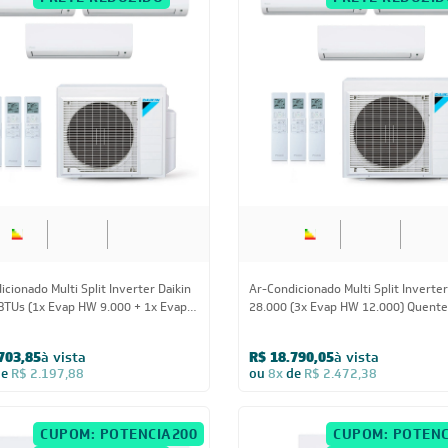
FRETE REDUZIDO
FRETE REDUZID
24.000 BTUs
28.000 BT
cionado Multi Split Inverter Daikin
Ar-Condicionado Multi Split Inverter
BTUs (1x Evap HW 9.000 + 1x Evap
28.000 (3x Evap HW 12.000) Quente
00 + 1x Evap HW 18.000)
220V
Frio 220V
703,85
à vista
R$ 18.790,05
à vista
de
R$ 2.197,88
ou
8x
de
R$ 2.472,38