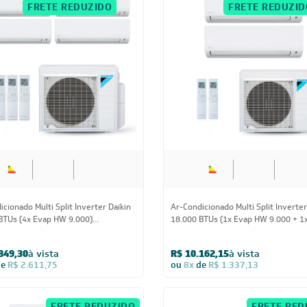
CUPOM: POTENCIA200
CUPOM: POTENC
FRETE REDUZIDO
FRETE REDUZID
28.000 BTUs
18.000 BT
cionado Multi Split Inverter Daikin
Ar-Condicionado Multi Split Inverter
BTUs (4x Evap HW 9.000)
18.000 BTUs (1x Evap HW 9.000 + 1
Frio 220V
HW 18.000) Quente/Frio 220V
849,30
à vista
R$ 10.162,15
à vista
de
R$ 2.611,75
ou
8x
de
R$ 1.337,13