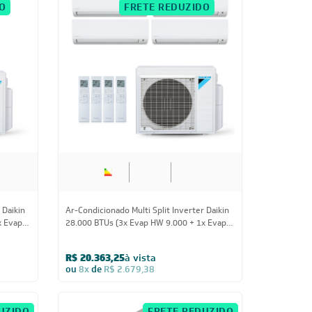
IA200
CUPOM: POTENCIA200
O
FRETE REDUZIDO
Us
28.000 BTUs
 Daikin
Ar-Condicionado Multi Split Inverter Daikin
x Evap
28.000 BTUs (3x Evap HW 9.000 + 1x Evap
HW 18.000) Quente/Frio 220V
R$ 20.363,25
à vista
ou
8x
de
R$ 2.679,38