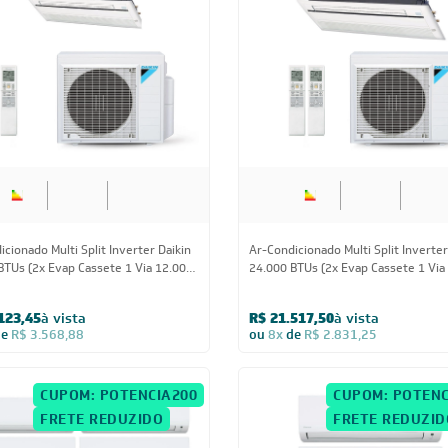
28.000 BTUs
24.000 BT
cionado Multi Split Inverter Daikin
Ar-Condicionado Multi Split Inverter
BTUs (2x Evap Cassete 1 Via 12.000
24.000 BTUs (2x Evap Cassete 1 Via
ap Cassete 1 Via 18.000)
Quente/Frio 220V
Frio 220V
123,45
à vista
R$ 21.517,50
à vista
de
R$ 3.568,88
ou
8x
de
R$ 2.831,25
CUPOM: POTENCIA200
CUPOM: POTENC
FRETE REDUZIDO
FRETE REDUZID