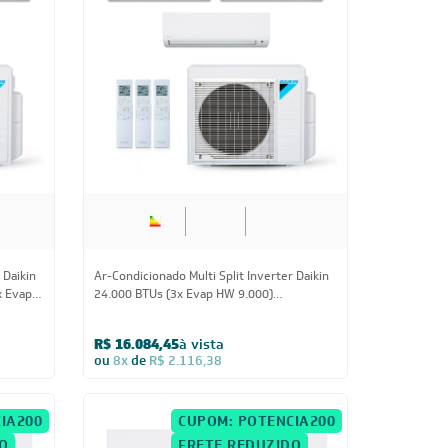
O
FRETE REDUZIDO
Us
24.000 BTUs
 Daikin
Ar-Condicionado Multi Split Inverter Daikin
x Evap
24.000 BTUs (3x Evap HW 9.000)
Quente/Frio 220V
R$ 16.084,45
à vista
ou
8x
de
R$ 2.116,38
IA200
CUPOM: POTENCIA200