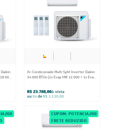
Us
34.000 BTUs
 Daikin
Ar-Condicionado Multi Split Inverter Daikin
 18.000)
34.000 BTUs (1x Evap HW 12.000 + 1x Evap
HW 18.000 + 1x 24000) Quente/Frio 220V
R$ 23.788,00
à vista
ou
8x
de
R$ 3.130,00
IA200
CUPOM: POTENCIA200
O
FRETE REDUZIDO