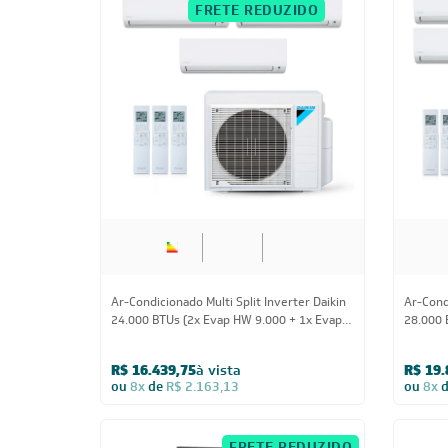
CUPOM: POTENCIA200
FRETE REDUZIDO
24.000 BTUs
Ar-Condicionado Multi Split Inverter Daikin
Ar-Condi
24.000 BTUs (2x Evap HW 9.000 + 1x Evap
28.000 
HW 18.000) Quente/Frio 220V
Quente/
R$ 16.439,75
à vista
R$ 19.
ou
8x
de
R$ 2.163,13
ou
8x