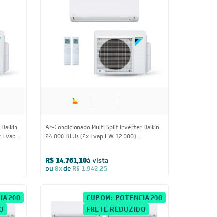
Us
24.000 BTUs
 Daikin
Ar-Condicionado Multi Split Inverter Daikin
x Evap
24.000 BTUs (2x Evap HW 12.000)
Quente/Frio 220V
R$ 14.761,10
à vista
ou
8x
de
R$ 1.942,25
IA200
CUPOM: POTENCIA200