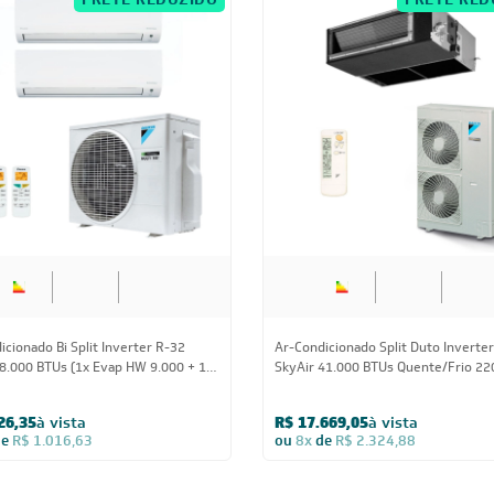
FRETE REDUZIDO
FRETE RED
18.000 BTUs
41.000 BT
icionado Bi Split Inverter R-32
Ar-Condicionado Split Duto Inverter
18.000 BTUs (1x Evap HW 9.000 + 1x
SkyAir 41.000 BTUs Quente/Frio 22
 12.000) Quente/Frio 220V
Monofásico
26,35
à vista
R$ 17.669,05
à vista
de
R$ 1.016,63
ou
8x
de
R$ 2.324,88