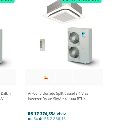
UZIDO
FRETE REDUZIDO
Us
41.000 BTUs
 Daikin
Ar-Condicionado Split Cassete 4 Vias
0V
Inverter Daikin SkyAir 41.000 BTUs
Quente/Frio 220V Monofásico
R$ 17.374,55
à vista
ou
8x
de
R$ 2.286,13