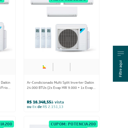
O
FRETE REDUZIDO
Filtre aqui
Us
24.000 BTUs
 Daikin
Ar-Condicionado Multi Split Inverter Daikin
/Frio
24.000 BTUs (2x Evap HW 9.000 + 1x Evap
HW 12.000) Quente/Frio 220V
R$ 16.348,55
à vista
ou
8x
de
R$ 2.151,13