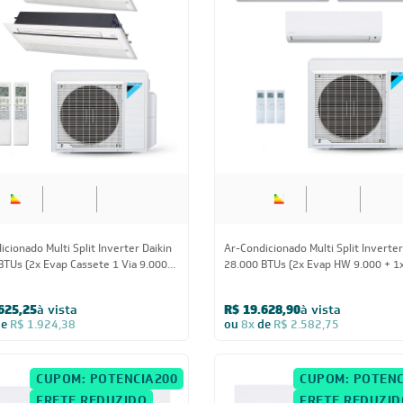
FRETE REDUZID
18.000 BTUs
28.000 BT
cionado Multi Split Inverter Daikin
Ar-Condicionado Multi Split Inverter
BTUs (2x Evap Cassete 1 Via 9.000)
28.000 BTUs (2x Evap HW 9.000 + 1
Frio 220V
HW 24.000) Quente/Frio 220V
625,25
à vista
R$ 19.628,90
à vista
de
R$ 1.924,38
ou
8x
de
R$ 2.582,75
CUPOM: POTENCIA200
CUPOM: POTENC