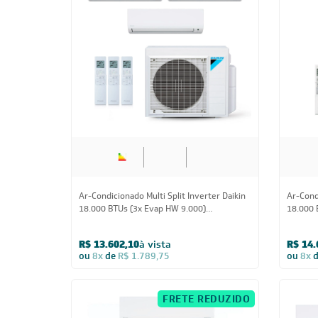
FRETE REDUZIDO
18.000 BTUs
Ar-Condicionado Multi Split Inverter Daikin
Ar-Condi
18.000 BTUs (3x Evap HW 9.000)
18.000 
Quente/Frio 220V
Quente/
R$ 13.602,10
à vista
R$ 14.
ou
8x
de
R$ 1.789,75
ou
8x
FRETE REDUZIDO