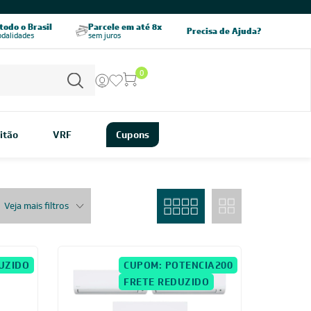
CHAME AGORA
odo o Brasil
Parcele em até 8x
5% OFF no PIX
Precisa de Ajuda?
odalidades
sem juros
pagamento à vista
0
itão
VRF
Cupons
Veja mais filtros
UZIDO
CUPOM: POTENCIA200
FRETE REDUZIDO