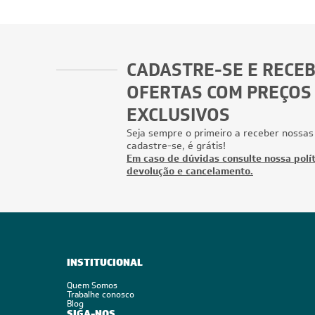
CADASTRE-SE E RECE
OFERTAS COM PREÇOS
EXCLUSIVOS
Seja sempre o primeiro a receber nossas
cadastre-se, é grátis!
Em caso de dúvidas consulte nossa polít
devolução e cancelamento.
INSTITUCIONAL
Quem Somos
Trabalhe conosco