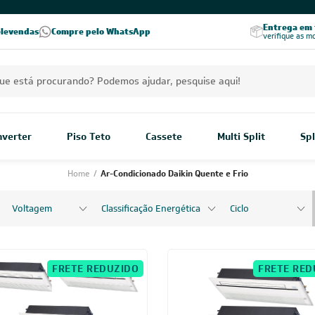
PREÇOS EXCLUSIVOS PARA VOCÊ!
Excelência no RA
Entrega em t
elevendas
Compre pelo WhatsApp
Seja parceiro Leveros
Excelência no Reclame Aqui
verifique as m
Inverter
Piso Teto
Cassete
Multi Split
Spl
Home
/
Ar-Condicionado Daikin Quente e Frio
Voltagem
Classificação Energética
Ciclo
FRETE REDUZIDO
FRETE RED