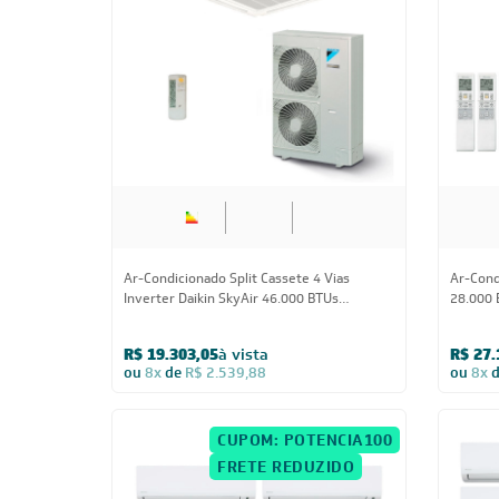
46.000 BTUs
Ar-Condicionado Split Cassete 4 Vias
Ar-Condi
Inverter Daikin SkyAir 46.000 BTUs
28.000 
Quente/Frio 220V Monofásico
+ 1x Ev
Quente/
R$ 19.303,05
à vista
R$ 27.
ou
8x
de
R$ 2.539,88
ou
8x
CUPOM: POTENCIA100
FRETE REDUZIDO