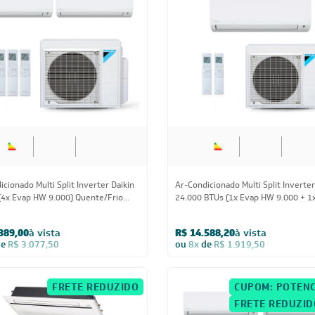
34.000 BTUs
24.000 BT
cionado Multi Split Inverter Daikin
Ar-Condicionado Multi Split Inverter
(4x Evap HW 9.000) Quente/Frio
24.000 BTUs (1x Evap HW 9.000 + 1
HW 18.000) Quente/Frio 220V
389,00
à vista
R$ 14.588,20
à vista
de
R$ 3.077,50
ou
8x
de
R$ 1.919,50
FRETE REDUZIDO
CUPOM: POTENC