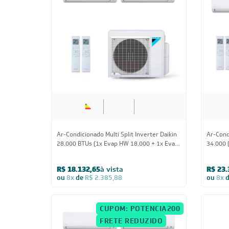
28.000 BTUs
Ar-Condicionado Multi Split Inverter Daikin
Ar-Condi
28.000 BTUs (1x Evap HW 18.000 + 1x Evap
34.000 
HW 24.000) Quente/Frio 220V
220V
R$ 18.132,65
à vista
R$ 23.
ou
8x
de
R$ 2.385,88
ou
8x
CUPOM: POTENCIA200