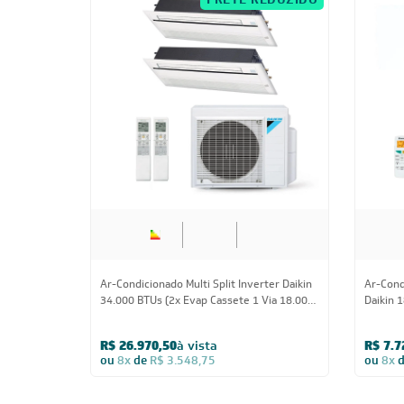
FRETE REDUZIDO
34.000 BTUs
Ar-Condicionado Multi Split Inverter Daikin
Ar-Cond
34.000 BTUs (2x Evap Cassete 1 Via 18.000)
Daikin 
Quente/Frio 220V
Evap HW
R$ 26.970,50
à vista
R$ 7.7
ou
8x
de
R$ 3.548,75
ou
8x