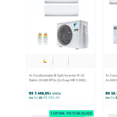
18.000 BTUs
Ar-Condicionado Bi Split Inverter R-32
Ar-Condi
Daikin 18.000 BTUs (2x Evap HW 9.000)
24.000 
Quente/Frio 220V
HW 12.0
Quente/
R$ 7.466,05
à vista
R$ 16.
ou
8x
de
R$ 982,38
ou
8x