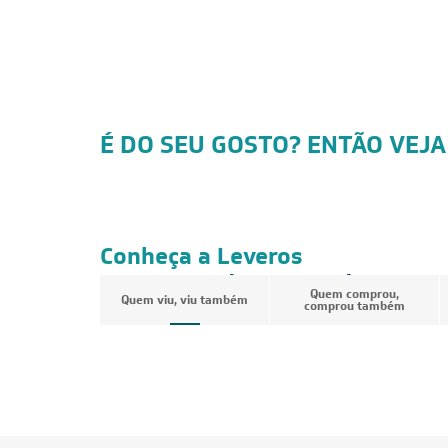
É DO SEU GOSTO? ENTÃO VEJA
Conheça a Leveros
Ar-Condicionado
Quem comprou,
Quem viu, viu também
comprou também