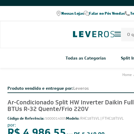
Nossas Lojas
Falar no Pós Vendas
T
Todas as Categorias
Split 
Home
Produto vendido e entregue por:
Leveros
Ar-Condicionado Split HW Inverter Daikin Ful
BTUs R-32 Quente/Frio 220V
Código de Referência:
5000014005
Modelo:
RHC18T5VL | FTHC18T5VL
por:
R$ 4.986,55