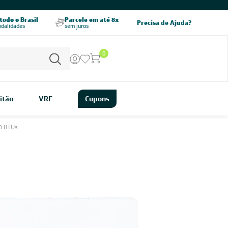
odo o Brasil
Parcele em até 8x
5% OFF no PIX
Precisa de Ajuda?
odalidades
sem juros
pagamento à vista
0
itão
VRF
Cupons
0 BTUs