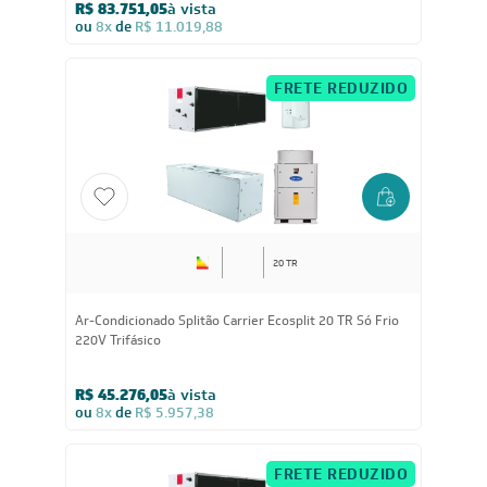
Ar-Condicionado Splitão Carrier Ecosplit 30 TR Só Frio
220V Trifásico
R$ 83.751,05
à vista
ou
8x
de
R$ 11.019,88
FRETE REDUZIDO
20 TR
Ar-Condicionado Splitão Carrier Ecosplit 20 TR Só Frio
220V Trifásico