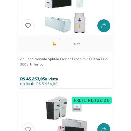
R$ 45.276,05
à vista
ou
8x
de
R$ 5.957,38
FRETE REDUZIDO
20 TR
Ar-Condicionado Splitão Carrier Ecosplit 20 TR Só Frio
380V Trifásico
R$ 45.257,05
à vista
ou
8x
de
R$ 5.954,88
FRETE REDUZIDO