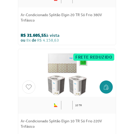
20 TR
Ar-Condicionado Splitão Elgin 20 TR Só Frio 380V
Trifásico
R$ 31.605,55
à vista
ou
8x
de
R$ 4.158,63
FRETE REDUZIDO