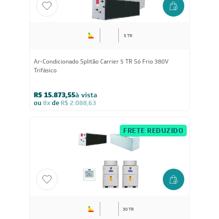
FRETE REDUZIDO
5 TR
Ar-Condicionado Splitão Carrier 5 TR Só Frio 380V
Trifásico
R$ 15.873,55
à vista
ou
8x
de
R$ 2.088,63
FRETE REDUZIDO