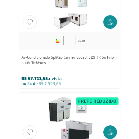
R$ 57.711,55
à vista
ou
8x
de
R$ 7.593,63
FRETE REDUZIDO
25 TR
Ar-Condicionado Splitão Carrier Ecosplit 25 TR Só Frio
380V Trifásico
R$ 57.711,55
à vista
ou
8x
de
R$ 7.593,63
FRETE REDUZIDO