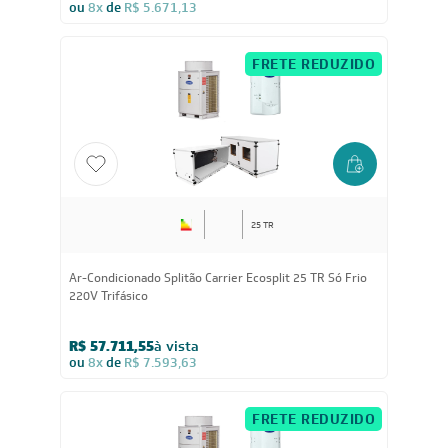
Ar-Condicionado Splitão Carrier 20 TR Só Frio 380V
Trifásico
R$ 43.100,55
à vista
ou
8x
de
R$ 5.671,13
FRETE REDUZIDO
25 TR
Ar-Condicionado Splitão Carrier Ecosplit 25 TR Só Frio
220V Trifásico