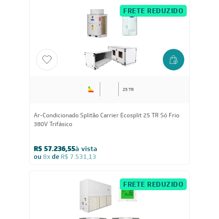
Trifásico
R$ 17.460,05
à vista
ou
8x
de
R$ 2.297,38
FRETE REDUZIDO
25 TR
Ar-Condicionado Splitão Carrier Ecosplit 25 TR Só Frio
380V Trifásico
R$ 57.236,55
à vista
ou
8x
de
R$ 7.531,13