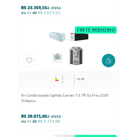
10 TR
Ar-Condicionado Splitão Elgin 10 TR Só Frio 220V
Trifásico
R$ 23.359,55
à vista
ou
8x
de
R$ 3.073,63
FRETE REDUZIDO
7.5 TR
Ar-Condicionado Splitão Carrier 7.5 TR Só Frio 220V
Trifásico