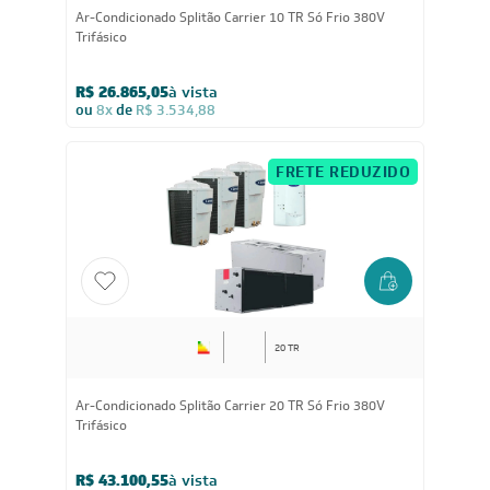
10 TR
Ar-Condicionado Splitão Carrier 10 TR Só Frio 380V
Trifásico
R$ 26.865,05
à vista
ou
8x
de
R$ 3.534,88
FRETE REDUZIDO
20 TR