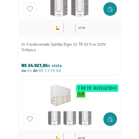
FRETE REDUZIDO
15 TR
Ar-Condicionado Splitão Elgin 15 TR Só Frio 220V
Trifásico
R$ 24.927,05
à vista
ou
8x
de
R$ 3.279,88
FRETE REDUZIDO