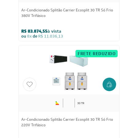
30 TR
Ar-Condicionado Splitão Carrier Ecosplit 30 TR Só Frio
380V Trifásico
R$ 83.874,55
à vista
ou
8x
de
R$ 11.036,13
FRETE REDUZIDO
30 TR