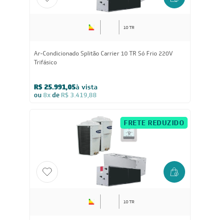
10 TR
Ar-Condicionado Splitão Carrier 10 TR Só Frio 220V
Trifásico
R$ 25.991,05
à vista
ou
8x
de
R$ 3.419,88
FRETE REDUZIDO