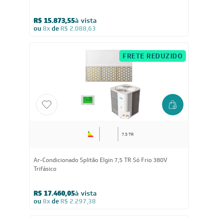
5 TR
Ar-Condicionado Splitão Carrier 5 TR Só Frio 220V
Trifásico
R$ 15.873,55
à vista
ou
8x
de
R$ 2.088,63
FRETE REDUZIDO
7.5 TR
Ar-Condicionado Splitão Elgin 7,5 TR Só Frio 380V