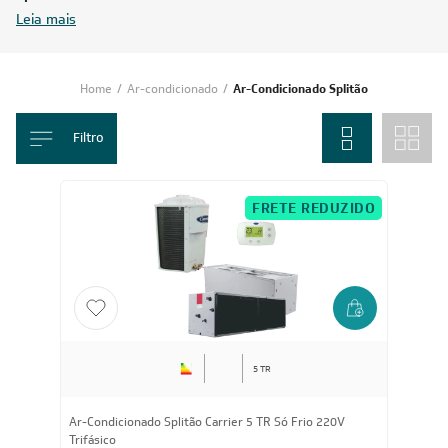
espaços comerciais e residenciais que necessitam de um clima
agradável e constante.
Esse modelo conta tecnologias avançadas de filtragem do ar,
proporcionando um ambiente mais saudável e confortável. A
seguir, conheça um pouco mais sobre o
Ar-condicionado
Splitão.
Leia mais
Home
/
Ar-condicionado
/
Ar-Condicionado Splitão
Filtro
FRETE REDUZIDO