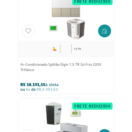
R$ 20.671,05
à vista
ou
8x
de
R$ 2.719,88
FRETE REDUZIDO
7.5 TR
Ar-Condicionado Splitão Elgin 7,5 TR Só Frio 220V
Trifásico
R$ 18.191,55
à vista
ou
8x
de
R$ 2.393,63