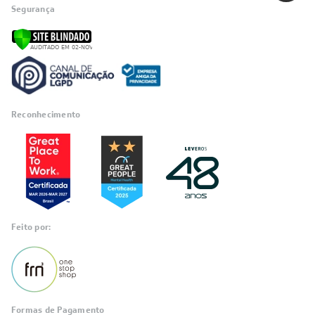
Quem Somos
Trabalhe conosco
Blog
SIGA-NOS
POLÍTICAS
Política de Privacidade
Políticas de Entrega
Política de Cupom
Política de Troca e Devolução
Política de Garantia
Política de Outlet
Código de Conduta
ÁREA DO CLIENTE
ÁREA DO CLIENTE PARCEIRO
CONTATO SUPORTE
CONTATO VENDAS