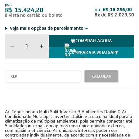
Modelo:
3MXS24PMVM | CTXS09PMVM | CTXS12PMVM
por:
R$ 15.424,20
ou:
R$ 16.236,00
8x
de
R$ 2.029,50
à vista no cartão ou boleto
veja mais opções de parcelamento:
COMPRAR AGORA
COMPRAR VIA WHATSAPP
CALCULAR
220V -
24.000 BTUs
Inverter
Cobre
Monofásico
Ar-Condicionado Multi Split Inverter 3 Ambientes Daikin O Ar-
Condicionado Multi Split Inverter Daikin é a escolha ideal para a
climatização de múltiplos ambientes, pois permite conectar até