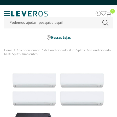
0
Nossas Lojas
Home
/
Ar-condicionado
/
Ar Condicionado Multi Split
/
Ar-Condicionado
Multi Split 5 Ambientes