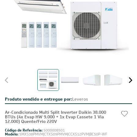
Produto vendido e entregue por:
Leveros
Ar-Condicionado Multi Split Inverter Daikin 38.000
BTUs (4x Evap HW 9.000 + 1x Evap Cassete 1 Via
12.000) Quente/Frio 220V
Código de Referência:
5000008501
Modelo:
5MXS38PMVM|CTXS09PMVM|CCXS12PVM|BC50P-WF