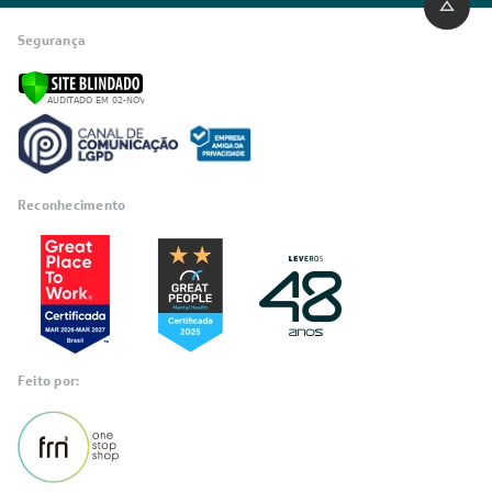
INSTITUCIONAL
Quem Somos
Trabalhe conosco
Blog
SIGA-NOS
POLÍTICAS
Política de Privacidade
Políticas de Entrega
Política de Cupom
Política de Troca e Devolução
Política de Garantia
Política de Outlet
Código de Conduta
ÁREA DO CLIENTE
ÁREA DO CLIENTE PARCEIRO
CONTATO SUPORTE