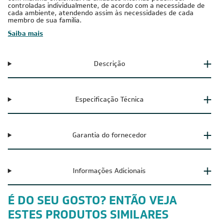
climatização de múltiplos ambientes, pois permite conectar até
5 unidades internas em apenas uma única unidade externa,
com máxima eficiência. As unidades internas podem ser
controladas individualmente, de acordo com a necessidade de
cada ambiente, atendendo assim às necessidades de cada
membro de sua família.
Saiba mais
Descrição
Especificação Técnica
Garantia do fornecedor
Informações Adicionais