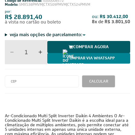
Código de Referência:
5000008572
Modelo:
5MXS38PMVM|CTXS09PMVM|CTXS24PMVM
por:
R$ 28.891,40
ou:
R$ 30.412,00
8x
de
R$ 3.801,50
à vista no cartão ou boleto
veja mais opções de parcelamento:
COMPRAR AGORA
COMPRAR VIA WHATSAPP
CALCULAR
220V -
38.000 BTUs
Inverter
Cobre
Monofásico
Ar-Condicionado Multi Split Inverter Daikin 4 Ambientes O Ar-
Condicionado Multi Split Inverter Daikin é a escolha ideal para a