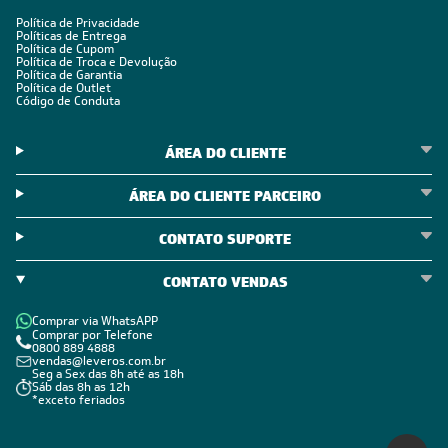
Quente/Frio 220V
220V
CADASTRE-SE E RECEBA
OFERTAS COM PREÇOS
EXCLUSIVOS
Seja sempre o primeiro a receber nossas novidades, cadastre-
se, é grátis!
Em caso de dúvidas consulte nossa política de troca,
devolução e cancelamento.
Inscreva-se
Estou de acordo com os Termos e Condições e com a Política de
Privacidade
Visualizar a política de privacidade