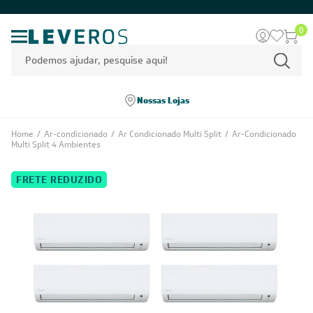
0
Nossas Lojas
Home
/
Ar-condicionado
/
Ar Condicionado Multi Split
/
Ar-Condicionado
Multi Split 4 Ambientes
FRETE REDUZIDO