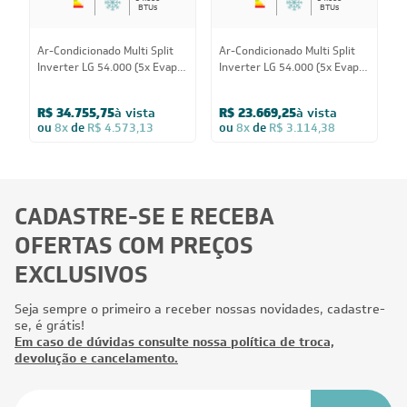
BTUs
BTUs
Ar-Condicionado Multi Split
Ar-Condicionado Multi Split
A
Inverter LG 54.000 (5x Evap
Inverter LG 54.000 (5x Evap
I
Cassete 1 Via 12.000) Só Frio
HW 12.000) Só Frio 220V
E
220V
1
R$ 34.755,75
à vista
R$ 23.669,25
à vista
ou
8x
de
R$ 4.573,13
ou
8x
de
R$ 3.114,38
CADASTRE-SE E RECEBA
OFERTAS COM PREÇOS
EXCLUSIVOS
Seja sempre o primeiro a receber nossas novidades, cadastre-
se, é grátis!
Em caso de dúvidas consulte nossa política de troca,
devolução e cancelamento.