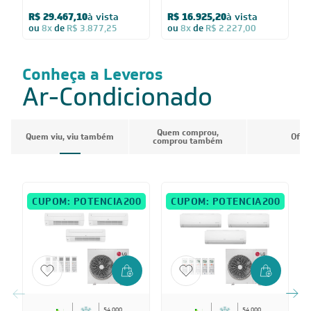
HW 18.000) Quente/Frio
12.000) Quente/Frio 220V
1
R$ 29.467,10
à vista
R$ 16.925,20
à vista
220V
Q
ou
8x
de
R$ 3.877,25
ou
8x
de
R$ 2.227,00
Conheça a Leveros
Ar-Condicionado
Quem comprou,
Quem viu, viu também
Ofer
comprou também
CUPOM: POTENCIA200
CUPOM: POTENCIA200
54.000
54.000