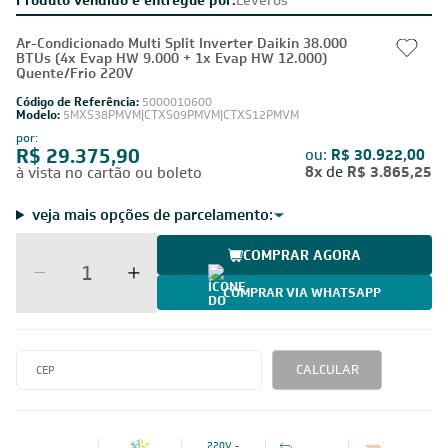
Ar-Condicionado Multi Split Inverter Daikin 38.000
BTUs (4x Evap HW 9.000 + 1x Evap HW 12.000)
Quente/Frio 220V
Código de Referência:
5000010600
Modelo:
5MXS38PMVM|CTXS09PMVM|CTXS12PMVM
por:
R$ 29.375,90
ou:
R$ 30.922,00
8x
de
R$ 3.865,25
à vista no cartão ou boleto
veja mais opções de parcelamento:
COMPRAR AGORA
COMPRAR VIA WHATSAPP
CALCULAR
220V -