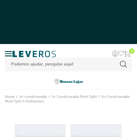
0
Nossas Lojas
Home
/
Ar-condicionado
/
Ar Condicionado Multi Split
/
Ar-Condicionado
Multi Split 5 Ambientes