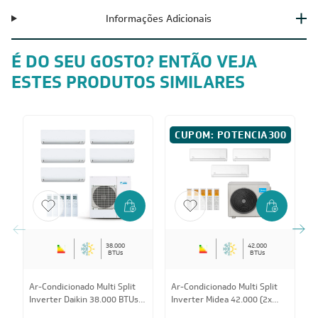
Informações Adicionais
É DO SEU GOSTO? ENTÃO VEJA
ESTES PRODUTOS SIMILARES
CUPOM: POTENCIA300
38.000
42.000
BTUs
BTUs
Ar-Condicionado Multi Split
Ar-Condicionado Multi Split
A
Inverter Daikin 38.000 BTUs
Inverter Midea 42.000 (2x
I
(4x Evap HW 9.000 + 1x Evap
Evap HW 9.000 + 3x Evap HW
E