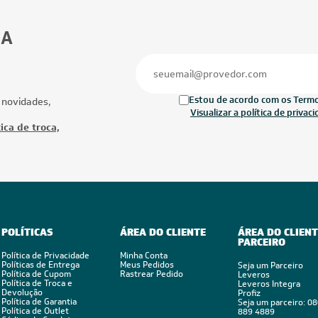
42.000 BTUs
45.000 BTUs
ionado Multi Split Inverter Midea
Ar-Condicionado Multi Split Inverter Fu
2x Evap HW 9.000 + 3x Evap HW
45.000 (2x Evap HW 7.000 + 2x Evap 
Quente/Frio 220V
12.000 + 1x Evap HW 24.000) Quente/
220V
Ofertas
Mais Produtos
CUPOM: POTENCIA200
CUPOM: POTENC
FRETE REDUZIDO
FRETE REDUZID