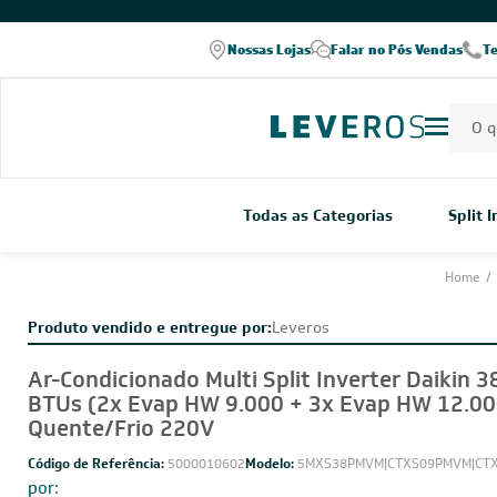
COMPRE PELO WHATSAPP
Nossas Lojas
Falar no Pós Vendas
T
Todas as Categorias
Split 
Home
/
Produto vendido e entregue por:
Leveros
Ar-Condicionado Multi Split Inverter Daikin 3
BTUs (2x Evap HW 9.000 + 3x Evap HW 12.00
Quente/Frio 220V
Código de Referência:
5000010602
Modelo:
5MXS38PMVM|CTXS09PMVM|CT