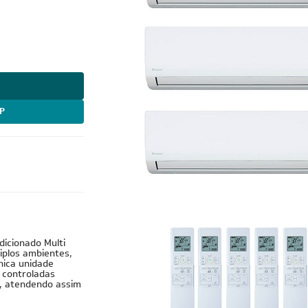
P
Cobre
dicionado Multi
tiplos ambientes,
nica unidade
 controladas