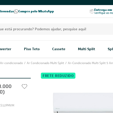
PREÇOS EXCLUSIVOS PARA VOCÊ!
Excelência no RA
Entrega em t
elevendas
Compre pelo WhatsApp
Seja parceiro Leveros
Excelência no Reclame Aqui
verifique as m
Inverter
Piso Teto
Cassete
Multi Split
Spl
Ar-condicionado
/
Ar Condicionado Multi Split
/
Ar-Condicionado Multi Split 5 A
FRETE REDUZIDO
8.000
0)
XS12PMVM