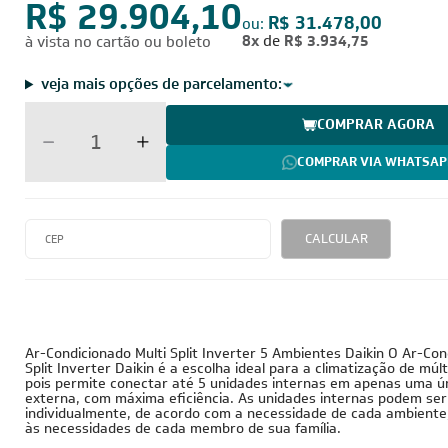
por:
R$ 29.904,10
R$ 31.478,00
ou:
8x
de
R$ 3.934,75
à vista no cartão ou boleto
veja mais opções de parcelamento:
COMPRAR AGORA
COMPRAR VIA WHATSAP
CALCULAR
38.000 BTUs
220V - Monofásico
Inverter
Ar-Condicionado Multi Split Inverter 5 Ambientes Daikin O Ar-Con
Split Inverter Daikin é a escolha ideal para a climatização de múl
pois permite conectar até 5 unidades internas em apenas uma ú
externa, com máxima eficiência. As unidades internas podem ser