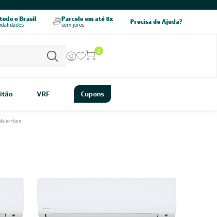
CHAME AGORA
odo o Brasil
Parcele em até 8x
5% OFF no PIX
Precisa de Ajuda?
odalidades
sem juros
pagamento à vista
0
itão
VRF
Cupons
mbientes