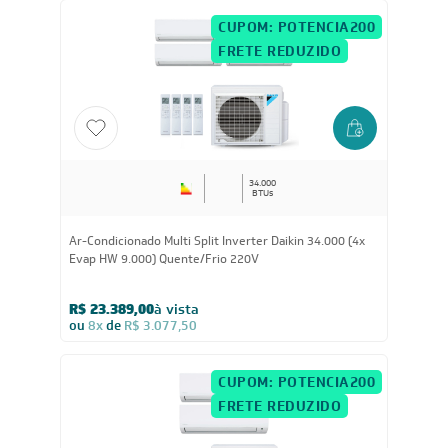
(1x Evap HW 18.000 + 1x Evap HW 24.000) Quente/Frio
220V
R$ 18.132,65
à vista
ou
8x
de
R$ 2.385,88
CUPOM: POTENCIA200
FRETE REDUZIDO
34.000
BTUs
Ar-Condicionado Multi Split Inverter Daikin 34.000 (4x
Evap HW 9.000) Quente/Frio 220V
R$ 23.389,00
à vista
ou
8x
de
R$ 3.077,50