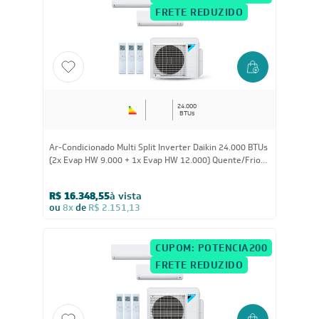
R$ 18.790,05
à vista
ou
8x
de
R$ 2.472,38
CUPOM: POTENCIA200
FRETE REDUZIDO
24.000
BTUs
Ar-Condicionado Multi Split Inverter Daikin 24.000 BTUs
(2x Evap HW 9.000 + 1x Evap HW 12.000) Quente/Frio
220V
R$ 16.348,55
à vista
ou
8x
de
R$ 2.151,13