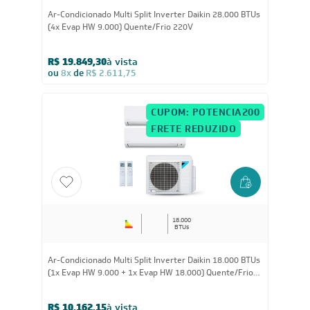
28.000
BTUs
Ar-Condicionado Multi Split Inverter Daikin 28.000 BTUs
(4x Evap HW 9.000) Quente/Frio 220V
R$ 19.849,30
à vista
ou
8x
de
R$ 2.611,75
CUPOM: POTENCIA200
FRETE REDUZIDO
18.000
BTUs