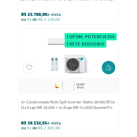
34.000
BTUs
Ar-Condicionado Multi Split Inverter Daikin 34.000 BTUs
(1x Evap HW 12.000 + 1x Evap HW 18.000 + 1x 24000)
Quente/Frio 220V
R$ 23.788,00
à vista
ou
8x
de
R$ 3.130,00
CUPOM: POTENCIA100
FRETE REDUZIDO
28.000
BTUs
Ar-Condicionado Multi Split Inverter Daikin 28.000 BTUs