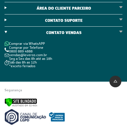
Política de Troca e Devolução
Política de Garantia
Política de Outlet
Código de Conduta
ÁREA DO CLIENTE
ÁREA DO CLIENTE PARCEIRO
CONTATO SUPORTE
CONTATO VENDAS
Comprar via WhatsAPP
Comprar por Telefone
0800 889 4888
vendas@leveros.com.br
Seg a Sex das 8h até as 18h
Sáb das 8h as 12h
*exceto feriados
Segurança