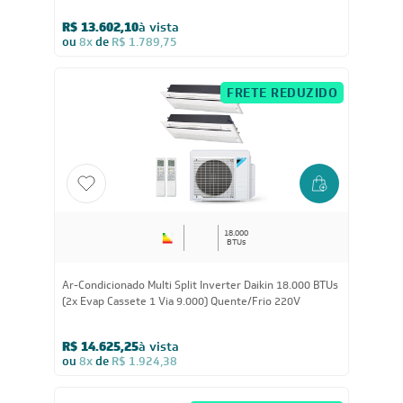
18.000
BTUs
Ar-Condicionado Multi Split Inverter Daikin 18.000 BTUs
(3x Evap HW 9.000) Quente/Frio 220V
R$ 13.602,10
à vista
ou
8x
de
R$ 1.789,75
FRETE REDUZIDO
18.000
BTUs
Ar-Condicionado Multi Split Inverter Daikin 18.000 BTUs
(2x Evap Cassete 1 Via 9.000) Quente/Frio 220V