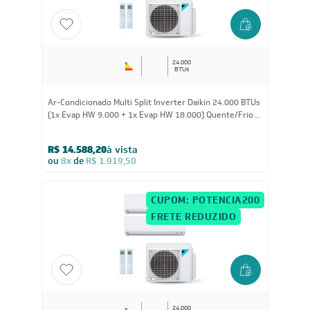
CUPOM: POTENCIA200
FRETE REDUZIDO
24.000
BTUs
Ar-Condicionado Multi Split Inverter Daikin 24.000 BTUs
(1x Evap HW 9.000 + 1x Evap HW 18.000) Quente/Frio
220V
R$ 14.588,20
à vista
ou
8x
de
R$ 1.919,50
CUPOM: POTENCIA200
FRETE REDUZIDO