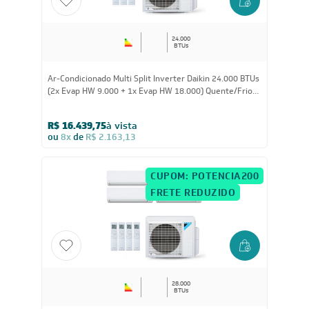
CUPOM: POTENCIA200
FRETE REDUZIDO
24.000
BTUs
Ar-Condicionado Multi Split Inverter Daikin 24.000 BTUs
(2x Evap HW 9.000 + 1x Evap HW 18.000) Quente/Frio
220V
R$ 16.439,75
à vista
ou
8x
de
R$ 2.163,13
CUPOM: POTENCIA200
FRETE REDUZIDO