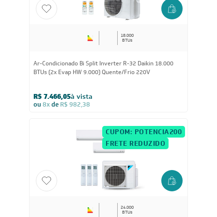
FRETE REDUZIDO
18.000
BTUs
Ar-Condicionado Bi Split Inverter R-32 Daikin 18.000
BTUs (2x Evap HW 9.000) Quente/Frio 220V
R$ 7.466,05
à vista
ou
8x
de
R$ 982,38
CUPOM: POTENCIA200
FRETE REDUZIDO