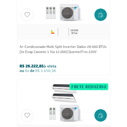
FRETE REDUZIDO
28.000
BTUs
Ar-Condicionado Multi Split Inverter Daikin 28.000 BTUs
(3x Evap Cassete 1 Via 12.000) Quente/Frio 220V
R$ 26.222,85
à vista
ou
8x
de
R$ 3.450,38
FRETE REDUZIDO