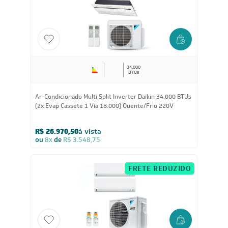
R$ 20.363,25
à vista
ou
8x
de
R$ 2.679,38
FRETE REDUZIDO
34.000
BTUs
Ar-Condicionado Multi Split Inverter Daikin 34.000 BTUs
(2x Evap Cassete 1 Via 18.000) Quente/Frio 220V
R$ 26.970,50
à vista
ou
8x
de
R$ 3.548,75
FRETE REDUZIDO