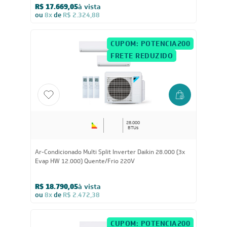
BTUs
Ar-Condicionado Split Duto Inverter Daikin SkyAir
41.000 BTUs Quente/Frio 220V Monofásico
R$ 17.669,05
à vista
ou
8x
de
R$ 2.324,88
CUPOM: POTENCIA200
FRETE REDUZIDO
28.000
BTUs
Ar-Condicionado Multi Split Inverter Daikin 28.000 (3x
Evap HW 12.000) Quente/Frio 220V