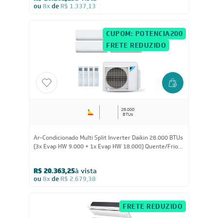
Ar-Condicionado Multi Split Inverter Daikin 18.000 BTUs
(1x Evap HW 9.000 + 1x Evap HW 18.000) Quente/Frio
220V
R$ 10.162,15
à vista
ou
8x
de
R$ 1.337,13
CUPOM: POTENCIA200
FRETE REDUZIDO
28.000
BTUs
Ar-Condicionado Multi Split Inverter Daikin 28.000 BTUs
(3x Evap HW 9.000 + 1x Evap HW 18.000) Quente/Frio
220V