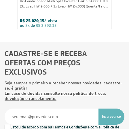
34.000
BTUs
Ar-Condicionado Multi Split Inverter Daikin 34.000 BTUs
(3x Evap HW 9.000 + 1x Evap HW 24.000) Quente/Frio
220V
R$ 25.020,15
à vista
ou
8x
de
R$ 3.292,13
CADASTRE-SE E RECEBA
OFERTAS COM PREÇOS
EXCLUSIVOS
Seja sempre o primeiro a receber nossas novidades, cadastre-
se, é grátis!
Em caso de dúvidas consulte nossa política de troca,
devolução e cancelamento.