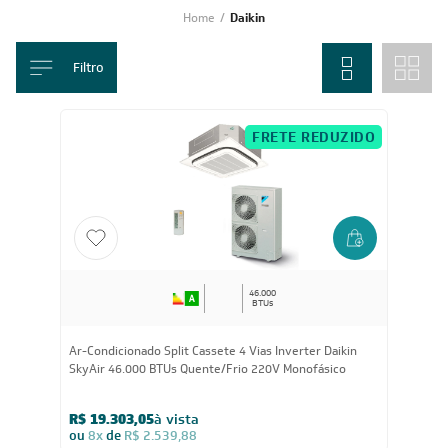
Daikin
, inclusive Split Inverter, Multi Split, Cassete, Duto e equipamentos
de alta capacidade em BTUs, ideais para diferentes tipos de ambientes e
necessidades.
Mostrar mais
Home
/
Daikin
Filtro
FRETE REDUZIDO
46.000
BTUs