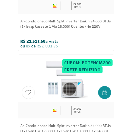
24.000
BTUs
Ar-Condicionado Multi Split Inverter Daikin 24.000 BTUs
(2x Evap Cassete 1 Via 18.000) Quente/Frio 220V
R$ 21.517,50
à vista
ou
8x
de
R$ 2.831,25
CUPOM: POTENCIA200
FRETE REDUZIDO