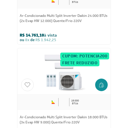
24.000
BTUs
Ar-Condicionado Multi Split Inverter Daikin 24.000 BTUs
(2x Evap HW 12.000) Quente/Frio 220V
R$ 14.761,10
à vista
ou
8x
de
R$ 1.942,25
CUPOM: POTENCIA200
FRETE REDUZIDO