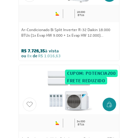
18.000
BTUs
Ar-Condicionado Bi Split Inverter R-32 Daikin 18.000
BTUs (1x Evap HW 9.000 + 1x Evap HW 12.000)
Quente/Frio 220V
R$ 7.726,35
à vista
ou
8x
de
R$ 1.016,63
CUPOM: POTENCIA200
FRETE REDUZIDO