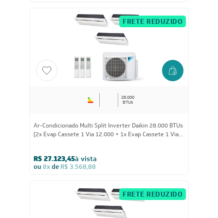
Ar-Condicionado Split Cassete 4 Vias Inverter Daikin
SkyAir 46.000 BTUs Quente/Frio 220V Monofásico
R$ 19.303,05
à vista
ou
8x
de
R$ 2.539,88
FRETE REDUZIDO
28.000
BTUs
Ar-Condicionado Multi Split Inverter Daikin 28.000 BTUs
(2x Evap Cassete 1 Via 12.000 + 1x Evap Cassete 1 Via
18.000) Quente/Frio 220V
R$ 27.123,45
à vista
ou
8x
de
R$ 3.568,88