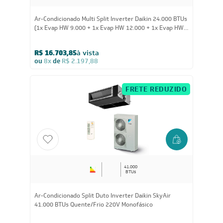
24.000
BTUs
Ar-Condicionado Multi Split Inverter Daikin 24.000 BTUs
(1x Evap HW 9.000 + 1x Evap HW 12.000 + 1x Evap HW
18.000) Quente/Frio 220V
R$ 16.703,85
à vista
ou
8x
de
R$ 2.197,88
FRETE REDUZIDO
41.000