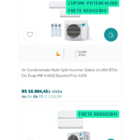
R$ 14.625,25
à vista
ou
8x
de
R$ 1.924,38
CUPOM: POTENCIA200
FRETE REDUZIDO
24.000
BTUs
Ar-Condicionado Multi Split Inverter Daikin 24.000 BTUs
(3x Evap HW 9.000) Quente/Frio 220V
R$ 16.084,45
à vista
ou
8x
de
R$ 2.116,38