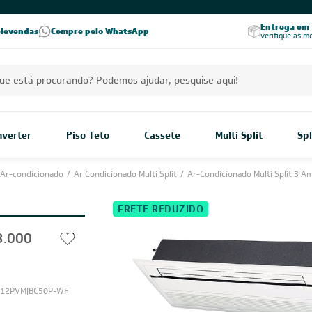
PREÇOS EXCLUSIVOS PARA VOCÊ!
Excelência no RA
Entrega em t
elevendas
Compre pelo WhatsApp
Seja parceiro Leveros
Excelência no Reclame Aqui
verifique as m
Inverter
Piso Teto
Cassete
Multi Split
Spl
Ar-condicionado
/
Ar Condicionado Multi Split
/
Ar-Condicionado Multi Split 3 A
FRETE REDUZIDO
3.000
12PVM|BC50P-WF