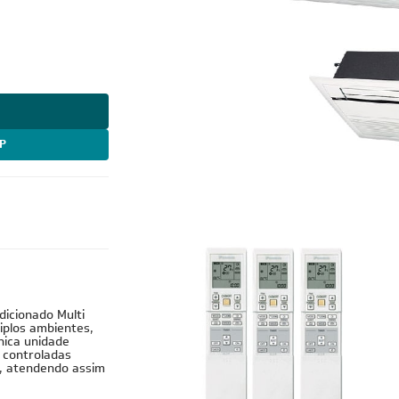
P
Cobre
dicionado Multi
tiplos ambientes,
nica unidade
 controladas