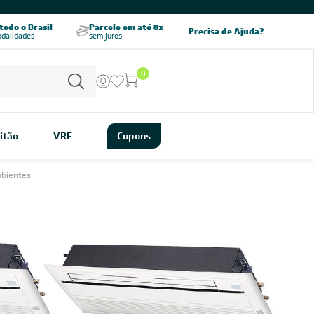
CHAME AGORA
odo o Brasil
Parcele em até 8x
5% OFF no PIX
Precisa de Ajuda?
odalidades
sem juros
pagamento à vista
0
itão
VRF
Cupons
mbientes