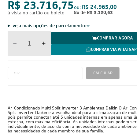
por:
R$ 23.716,75
R$ 24.965,00
ou:
8x
de
R$ 3.120,63
à vista no cartão ou boleto
veja mais opções de parcelamento:
COMPRAR AGORA
COMPRAR VIA WHATSAP
CALCULAR
23.000 BTUs
220V - Monofásico
Inverter
Ar-Condicionado Multi Split Inverter 3 Ambientes Daikin O Ar-Con
Split Inverter Daikin é a escolha ideal para a climatização de múl
pois permite conectar até 5 unidades internas em apenas uma ú
externa, com máxima eficiência. As unidades internas podem ser