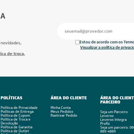
30.000 BTUs
27.000 BTUs
ionado Multi Split Inverter LG
Ar-Condicionado Multi Split Inverter M
1x Evap HW 7.000 + 2x Evap HW
27.000 (1x Evap HW 9.000 + 2x Evap 
Quente/Frio 220V
12.000) Quente/Frio 220V
Ofertas
Mais Produtos
FRETE REDUZIDO
CUPOM: POTENC
FRETE REDUZID