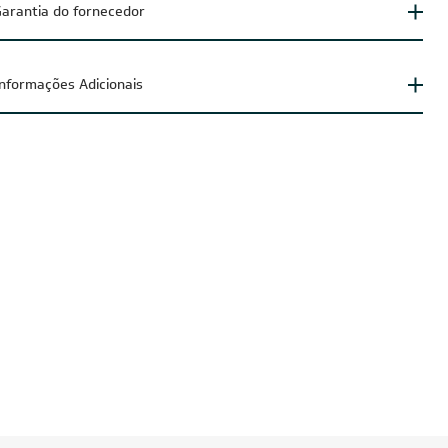
arantia do fornecedor
Informações Adicionais
IA200
CUPOM: POTENCIA200
O
FRETE REDUZIDO