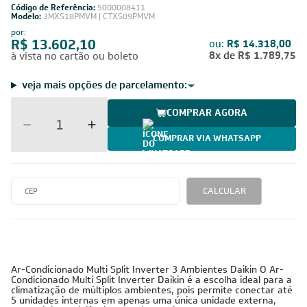
Código de Referência:
5000008411
Modelo:
3MXS18PMVM | CTXS09PMVM
por:
R$ 13.602,10
ou:
R$ 14.318,00
8x
de
R$ 1.789,75
à vista no cartão ou boleto
veja mais opções de parcelamento:
COMPRAR AGORA
COMPRAR VIA WHATSAPP
CALCULAR
Ar-Condicionado Multi Split Inverter 3 Ambientes Daikin O Ar-
Condicionado Multi Split Inverter Daikin é a escolha ideal para a
climatização de múltiplos ambientes, pois permite conectar até
5 unidades internas em apenas uma única unidade externa,