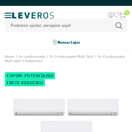
0
Nossas Lojas
Home
/
Ar-condicionado
/
Ar Condicionado Multi Split
/
Ar-Condicionado
Multi Split 3 Ambientes
CUPOM: POTENCIA200
FRETE REDUZIDO