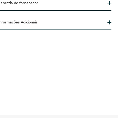
arantia do fornecedor
Informações Adicionais
IA300
CUPOM: POTENCIA300