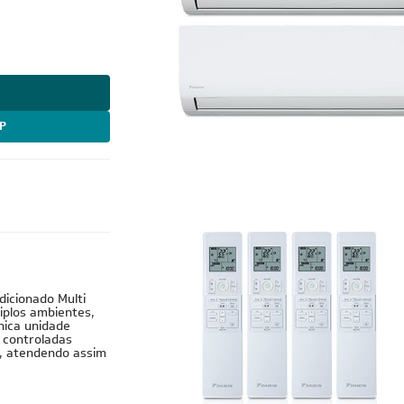
P
Cobre
dicionado Multi
tiplos ambientes,
nica unidade
 controladas
e, atendendo assim