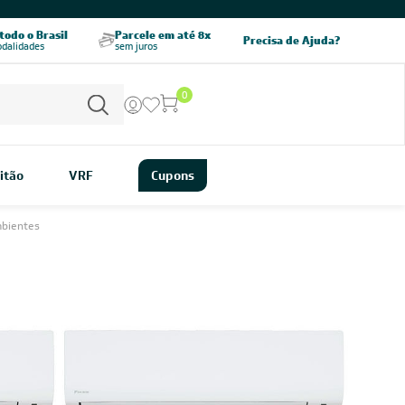
CHAME AGORA
odo o Brasil
Parcele em até 8x
5% OFF no PIX
Precisa de Ajuda?
odalidades
sem juros
pagamento à vista
0
itão
VRF
Cupons
mbientes