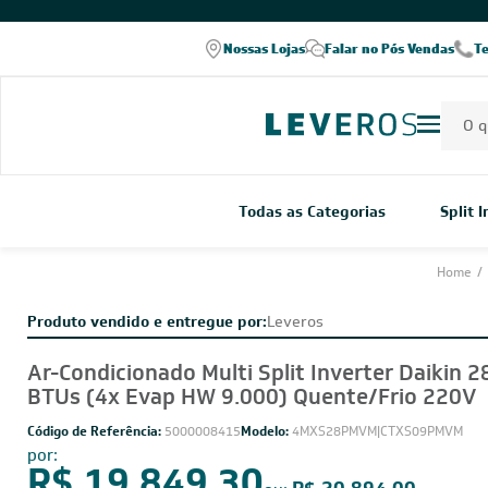
COMPRE PELO WHATSAPP
Nossas Lojas
Falar no Pós Vendas
T
Todas as Categorias
Split 
Home
/
Produto vendido e entregue por:
Leveros
Ar-Condicionado Multi Split Inverter Daikin 2
BTUs (4x Evap HW 9.000) Quente/Frio 220V
Código de Referência:
5000008415
Modelo:
4MXS28PMVM|CTXS09PMVM
por: