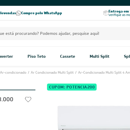
PREÇOS EXCLUSIVOS PARA VOCÊ!
Excelência no RA
Entrega em t
elevendas
Compre pelo WhatsApp
Seja parceiro Leveros
Excelência no Reclame Aqui
verifique as m
Inverter
Piso Teto
Cassete
Multi Split
Spl
Ar-condicionado
/
Ar Condicionado Multi Split
/
Ar-Condicionado Multi Split 4 A
CUPOM: POTENCIA200
8.000