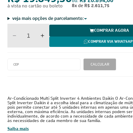
R$ 19.849,30
R$ 20.894,00
ou:
8x
de
R$ 2.611,75
à vista no cartão ou boleto
veja mais opções de parcelamento:
COMPRAR AGORA
COMPRAR VIA WHATSAP
CALCULAR
28.000 BTUs
220V - Monofásico
Inverter
Ar-Condicionado Multi Split Inverter 4 Ambientes Daikin O Ar-Con
Split Inverter Daikin é a escolha ideal para a climatização de múl
pois permite conectar até 5 unidades internas em apenas uma ú
externa, com máxima eficiência. As unidades internas podem ser
individualmente, de acordo com a necessidade de cada ambient