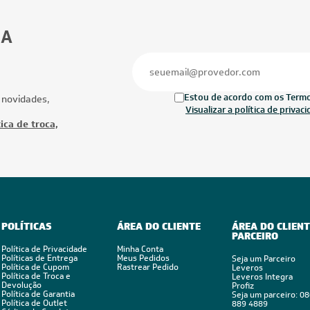
28.000 BTUs
42.000 BTUs
ionado Multi Split Inverter Daikin
Ar-Condicionado Multi Split Inverter M
TUs (2x Evap HW 9.000 + 2x Evap
42.000 (3x Evap HW 9.000 + 1x Evap C
000) Quente/Frio 220V
1 Via 18.000) Quente/Frio 220V
Ofertas
Mais Produtos
CUPOM: POTENCIA200
CUPOM: POTENC