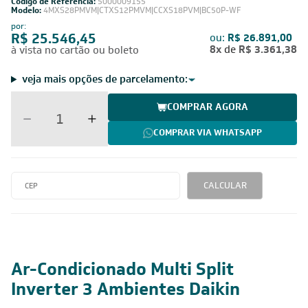
Código de Referência:
5000009155
Modelo:
4MXS28PMVM|CTXS12PMVM|CCXS18PVM|BC50P-WF
por:
R$ 25.546,45
ou:
R$ 26.891,00
8x
de
R$ 3.361,38
à vista no cartão ou boleto
veja mais opções de parcelamento:
COMPRAR AGORA
COMPRAR VIA WHATSAPP
CALCULAR
220V -
28.000 BTUs
Inverter
Cobre
Monofásico
Ar-Condicionado Multi Split