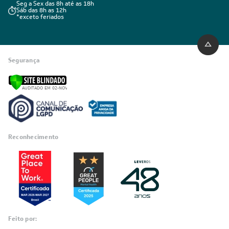
Visualizar a política de privacidade
INSTITUCIONAL
Quem Somos
Trabalhe conosco
Blog
SIGA-NOS
POLÍTICAS
Política de Privacidade
Políticas de Entrega
Política de Cupom
Política de Troca e Devolução
Política de Garantia
Política de Outlet
Código de Conduta
ÁREA DO CLIENTE