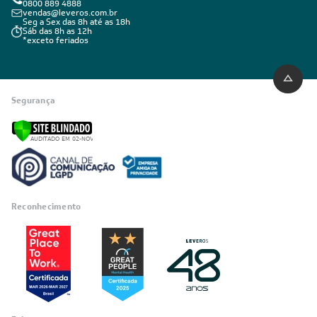
Estou de acordo com os Termos e Condições e com a Política de
Privacidade
Visualizar a política de privacidade
INSTITUCIONAL
Quem Somos
Trabalhe conosco
Blog
SIGA-NOS
POLÍTICAS
Política de Privacidade
Políticas de Entrega
Política de Cupom
Política de Troca e Devolução
Política de Garantia
Política de Outlet
Código de Conduta
ÁREA DO CLIENTE