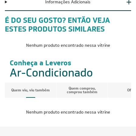
Informações Adicionais
É DO SEU GOSTO? ENTÃO VEJA
ESTES PRODUTOS SIMILARES
FRETE REDUZIDO
CUPOM: POTENCIA300
FRETE REDUZIDO
18.000
42.000
BTUs
BTUs
Ar-Condicionado Bi Split
Ar-Condicionado Multi Split
A
Inverter R-32 Daikin 18.000
Inverter Midea 42.000 (2x
I