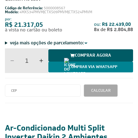
BTUs (1x Evap HW 9.000 + 1x Evap HW 24.000)
Quente/Frio 220V
Código de Referência:
5000008567
Modelo:
4MXS34PMVM|CTXS09PMVM|CTXS24PMVM
por:
R$ 21.317,05
ou:
R$ 22.439,00
8x
de
R$ 2.804,88
à vista no cartão ou boleto
veja mais opções de parcelamento:
COMPRAR AGORA
COMPRAR VIA WHATSAPP
CALCULAR
220V -
34.000 BTUs
Inverter
Cobre
Monofásico