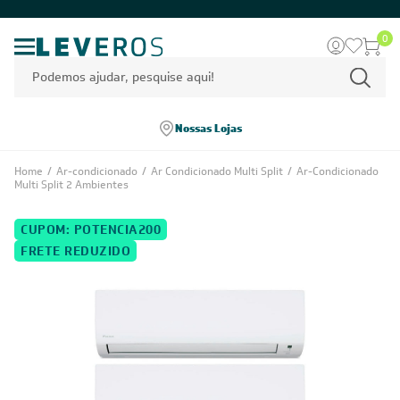
0
Nossas Lojas
Home
/
Ar-condicionado
/
Ar Condicionado Multi Split
/
Ar-Condicionado
Multi Split 2 Ambientes
CUPOM: POTENCIA200
FRETE REDUZIDO