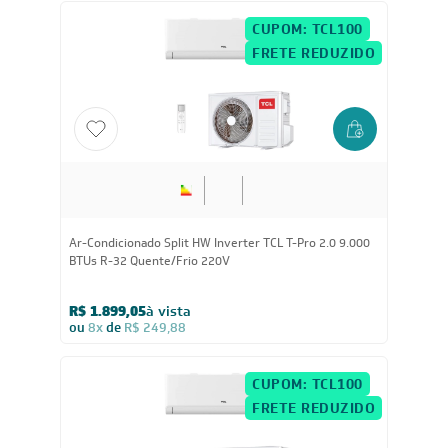
CUPOM: TCL100
FRETE REDUZIDO
Ar-Condicionado Split HW Inverter TCL T-Pro 2.0 9.000
BTUs R-32 Quente/Frio 220V
R$ 1.899,05
à vista
ou
8x
de
R$ 249,88
CUPOM: TCL100
FRETE REDUZIDO