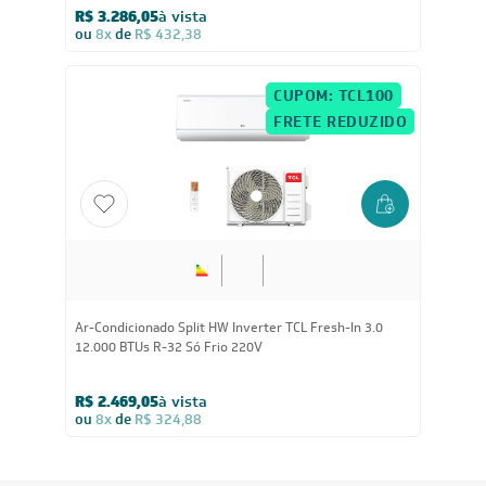
R$ 3.286,05
à vista
ou
8x
de
R$ 432,38
CUPOM: TCL100
FRETE REDUZIDO
Ar-Condicionado Split HW Inverter TCL Fresh-In 3.0
12.000 BTUs R-32 Só Frio 220V
R$ 2.469,05
à vista
ou
8x
de
R$ 324,88