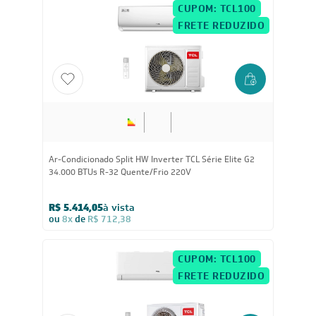
CUPOM: TCL100
FRETE REDUZIDO
Ar-Condicionado Split HW Inverter TCL Série Elite G2
34.000 BTUs R-32 Quente/Frio 220V
R$ 5.414,05
à vista
ou
8x
de
R$ 712,38
CUPOM: TCL100
FRETE REDUZIDO