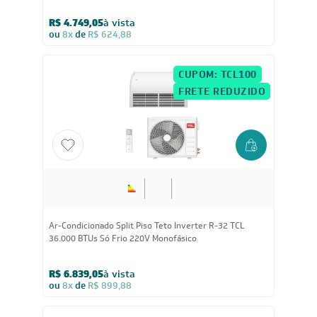
R$ 4.749,05
à vista
ou
8x
de
R$ 624,88
CUPOM: TCL100
FRETE REDUZIDO
Ar-Condicionado Split Piso Teto Inverter R-32 TCL
36.000 BTUs Só Frio 220V Monofásico
R$ 6.839,05
à vista
ou
8x
de
R$ 899,88