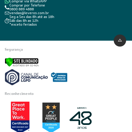
Comprar via WhatsAPP
Comprar por Telefone
0800 889 4888
vendas@leveros.com.br
Seg a Sex das 8h até as 18h
Sáb das 8h as 12h
*exceto feriados
Segurança
Reconhecimento