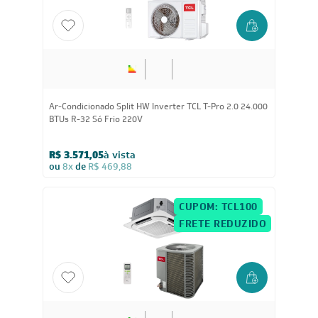
Ar-Condicionado Split HW Inverter TCL T-Pro 2.0 24.000
BTUs R-32 Só Frio 220V
R$ 3.571,05
à vista
ou
8x
de
R$ 469,88
CUPOM: TCL100
FRETE REDUZIDO