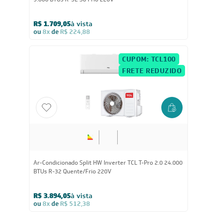
R$ 1.709,05
à vista
ou
8x
de
R$ 224,88
CUPOM: TCL100
FRETE REDUZIDO
Ar-Condicionado Split HW Inverter TCL T-Pro 2.0 24.000
BTUs R-32 Quente/Frio 220V
R$ 3.894,05
à vista
ou
8x
de
R$ 512,38