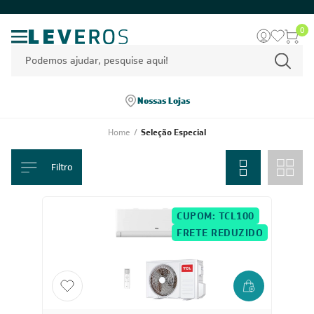
0
Nossas Lojas
Home
/
Seleção Especial
Filtro
CUPOM: TCL100
FRETE REDUZIDO