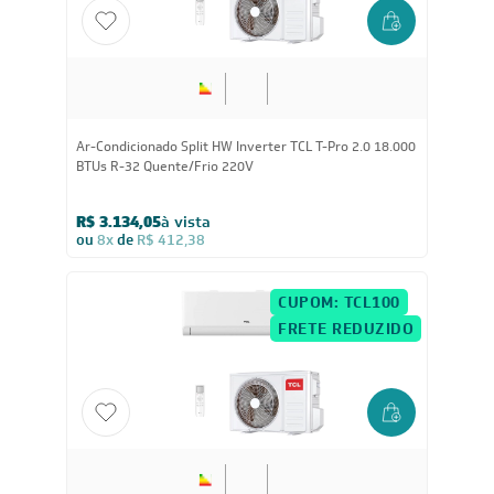
Ar-Condicionado Split HW Inverter TCL T-Pro 2.0 18.000
BTUs R-32 Quente/Frio 220V
R$ 3.134,05
à vista
ou
8x
de
R$ 412,38
CUPOM: TCL100
FRETE REDUZIDO