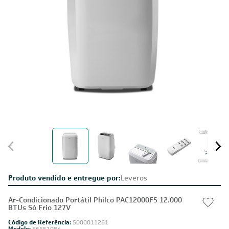
Produto vendido e entregue por:
Leveros
Ar-Condicionado Portátil Philco PAC12000F5 12.000
BTUs Só Frio 127V
Código de Referência:
5000011261