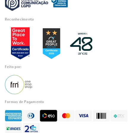
Reconhecimento
Feito por:
Formas de Pagamento
Informações
sobre seu
pedido?
Fale com a LIA
Compre pelo