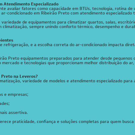
om Atendimento Especializado
te avaliar fatores como capacidade em BTUs, tecnologia, rotina de 
de ar-condicionado em Ribeirão Preto com atendimento especializado t
variedade de equipamentos para climatizar quartos, salas, escritório
 climatização, sempre unindo conforto térmico, desempenho e durab
bientes
e refrigeração, e a escolha correta do ar-condicionado impacta di
ibeirão Preto equipamentos preparados para atender desde pequenos
mercado e tecnologias que proporcionam melhor distribuição do ar, r
 Preto na Leveros?
matização, variedade de modelos e atendimento especializado para a
ias e empresas;
ades;
ais assertiva.
erece praticidade, confiança e soluções completas para quem busca