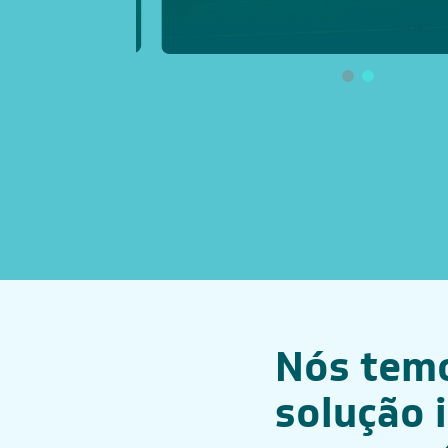
Page 2 of 2
Nós tem
solução 