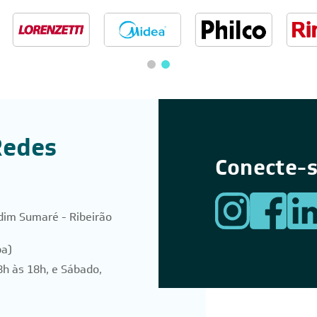
Redes
Conecte-s
dim Sumaré - Ribeirão
pa)
8h às 18h, e Sábado,