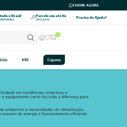
CHAME AGORA
odo o Brasil
Parcele em até 8x
5% OFF no PIX
Precisa de Ajuda?
odalidades
sem juros
pagamento à vista
0
itão
VRF
Cupons
raticidade em residências, empresas e
 o equipamento certo faz toda a diferença para
de ambientes e necessidades de climatização.
r consumo de energia e funcionamento eficiente