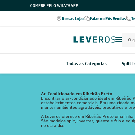
COMPRE PELO WHATSAPP
Nossas Lojas
Falar no Pós Vendas
T
Todas as Categorias
Split 
Ar-Condicionado em Ribeirão Preto
Encontrar o ar-condicionado ideal em Ribeirão P
estabelecimentos comerciais. Em uma cidade ma
manter ambientes agradáveis, produtivos e pre
A Leveros oferece em Ribeirão Preto uma linha
São modelos split, inverter, quente e frio e 
no dia a dia.