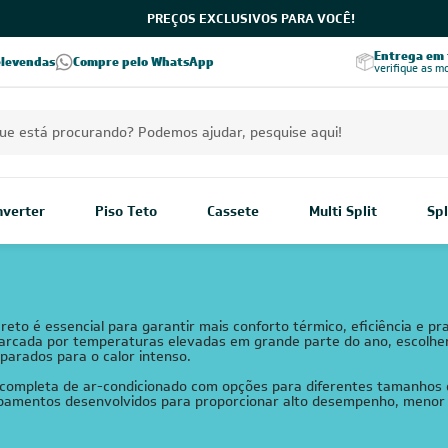
PREÇOS EXCLUSIVOS PARA VOCÊ!
Excelência no RA
Entrega em t
elevendas
Compre pelo WhatsApp
Seja parceiro Leveros
Excelência no Reclame Aqui
verifique as m
Inverter
Piso Teto
Cassete
Multi Split
Spl
reto é essencial para garantir mais conforto térmico, eficiência e p
rcada por temperaturas elevadas em grande parte do ano, escolher
parados para o calor intenso.
 completa de ar-condicionado com opções para diferentes tamanhos 
equipamentos desenvolvidos para proporcionar alto desempenho, meno