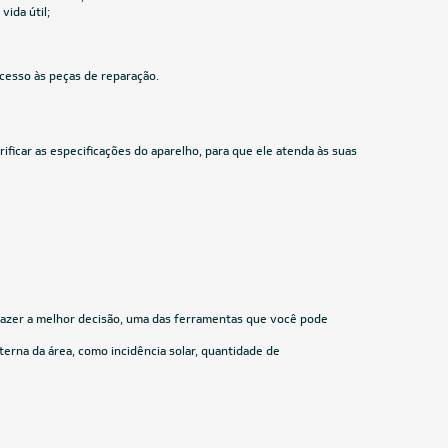
R$ 10.734,05
à vista
ou
8x
de
R$ 1.412,38
CUPOM: PAI100
24.000 BTUs
 Só Frio
Ar-Condicionado Split HW Elgin Eco