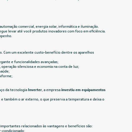
Veja mais filtros
IA300
CUPOM: POTENCIA300
Us
80.000 BTUs
in Eco
Ar-Condicionado Split Piso Teto Elgin Eco
80.000 BTUs Só Frio 380V Trifásico