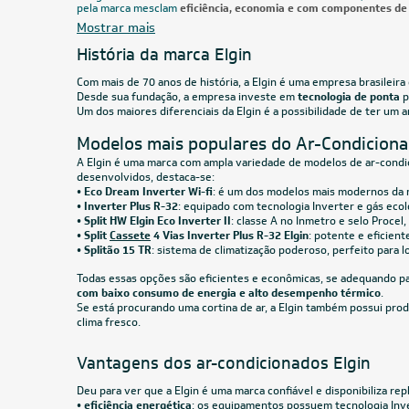
Filtro
BTUs
Marca
CUPOM: PAI100
24.000 BTUs
Ar-Condicionado Split HW Elgin Eco Dream
Ar-Cond
Inverter Wi-Fi 24.000 BTUs R-32
Inverte