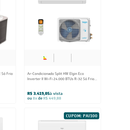
lgin
Ar-Condicionado Tri Split Inverter Elgin
p HW
27.000 (3x Evap HW 9.000) Quente/Frio
220V
R$ 7.599,05
à vista
ou
8x
de
R$ 999,88