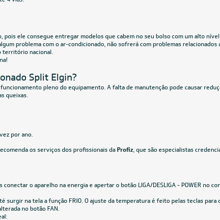
ifásico
380V Trifásico
191,55
à vista
R$ 17.460,05
à vista
de
R$ 2.393,63
ou
8x
de
R$ 2.297,38
CUPOM: PAI100
36.000 BTUs
30.000 BTUs