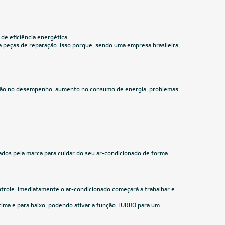
Inverter II Wi-Fi 24.000 BTUs R-32 Só Frio
220V
R$ 3.419,05
à vista
ou
8x
de
R$ 449,88
CUPOM: PAI100
30.000 BTUs