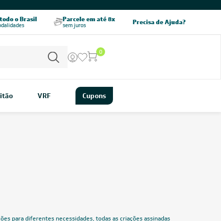
CHAME AGORA
odo o Brasil
Parcele em até 8x
5% OFF no PIX
Precisa de Ajuda?
odalidades
sem juros
pagamento à vista
0
itão
VRF
Cupons
ência no mercado brasileiro, conhecida por oferecer aparelhos de
idade. Oferecendo soluções para diferentes necessidades, todas
marca mesclam
eficiência, economia e com componentes de
ncontra os modelos Elgin no site da Leveros!