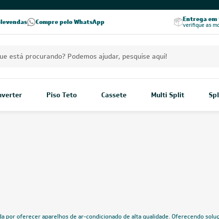
PREÇOS EXCLUSIVOS PARA VOCÊ!
Excelência no RA
Entrega em t
elevendas
Compre pelo WhatsApp
Seja parceiro Leveros
Excelência no Reclame Aqui
verifique as m
Inverter
Piso Teto
Cassete
Multi Split
Spl
A Elgin é uma marca de refer
ar-condicionado de alta qual
r-condicionado Elgin
as criações assinadas pela 
grande durabilidade
e você e
Mostrar mais
Home
/
Elgin