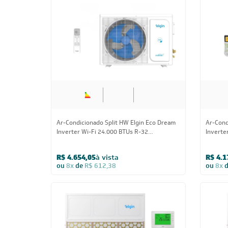
Ar-Condicionado Split Cassete 4 Vias
Ar-Cond
Inverter Plus R-32 Elgin 24.000 BTUs Só
Plus R-
Frio 220V Monofásico
Monofá
R$ 7.314,05
à vista
R$ 4.6
ou
8x
de
R$ 962,38
ou
8x
CUPOM: POTENCIA200
18.000 BTUs