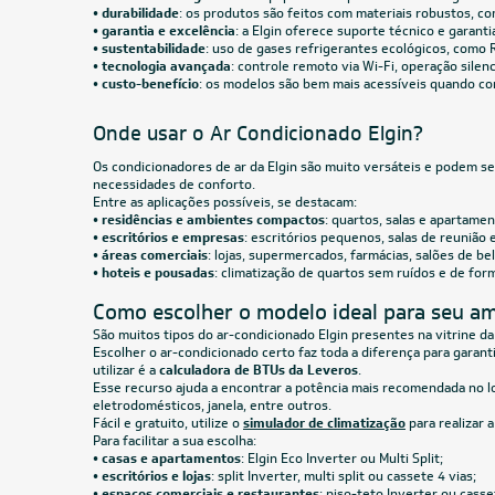
Quente/Frio 220V
Quente/
R$ 4.654,05
à vista
R$ 4.1
ou
8x
de
R$ 612,38
ou
8x
10 TR
Ar-Condicionado Splitão Elgin 10 TR Só Frio
Ar-Cond