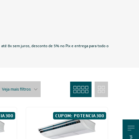
 Dream
Ar-Condicionado Split HW Elgin Eco
 Frio
Inverter II Wi-Fi 30.000 BTUs R-32
Quente/Frio 220V
R$ 5.319,05
à vista
ou
8x
de
R$ 699,88
IA300
CUPOM: POTENCIA300
Us
18.000 BTUs