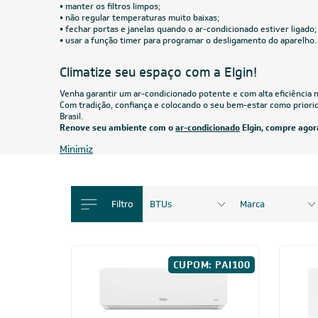
Ar-Condicionado Split HW Elgin Eco Dream
Ar-Cond
Inverter Wi-Fi 36.000 BTUs R-32 Só Frio
Inverte
220V
Quente/
R$ 6.744,05
à vista
R$ 7.0
ou
8x
de
R$ 887,38
ou
8x
CUPOM: POTENCIA200
24.000 BTUs