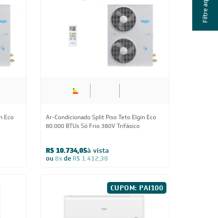
Filtre aqui
erter
Ar-Condicionado Inverter Bi Split Elgin
o 220V
18.000 BTUs (2x Evap Hi Wall 9.000)
Quente/Frio 220V
R$ 4.939,05
à vista
ou
8x
de
R$ 649,88
IA300
CUPOM: POTENCIA300
Us
27.000 BTUs