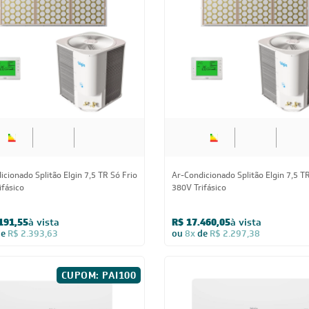
cionado Bi Split Inverter Elgin
Ar-Condicionado Tri Split Inverter E
(1x Evap HW 9.000 + 1x Evap HW
27.000 (2x Evap HW 9.000 + 1x Eva
 Quente/Frio 220V
12.000) Quente/Frio 220V
19,55
à vista
R$ 7.789,05
à vista
de
R$ 673,63
ou
8x
de
R$ 1.024,88
9.000 BTUs