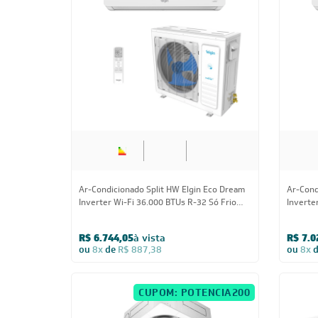
Ar-Condicionado Tri Split Inverter Elgin
Ar-Cond
27.000 (3x Evap HW 12.000) Quente/Frio
Inverter
220V
220V
R$ 8.074,05
à vista
R$ 1.8
ou
8x
de
R$ 1.062,38
ou
8x
CADASTRE-SE E RECE
OFERTAS COM PREÇOS
EXCLUSIVOS
Seja sempre o primeiro a receber nossas
cadastre-se, é grátis!
Em caso de dúvidas consulte nossa polít
devolução e cancelamento.