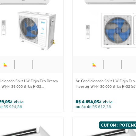
icionado Split HW Elgin Eco
 II Wi-Fi 9.000 BTUs R-32 Só Frio
04,05
à vista
de
R$ 237,38
BA
Estou de acordo com os Termos
 novidades,
Visualizar a política de privac
ica de troca,