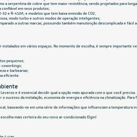
Frio 220V Monofásico
79,05
à vista
R$ 10.734,05
à vista
de
R$ 549,88
ou
8x
de
R$ 1.412,38
7.5 TR
7.5 TR
icionado Splitão Elgin 7,5 TR Só Frio
Ar-Condicionado Splitão Elgin 7,5 TR