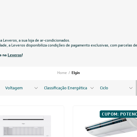
icionado Split HW Elgin Eco Dream
Ar-Condicionado Split HW Elgin Eco
r Wi-Fi 36.000 BTUs R-32
Inverter Wi-Fi 30.000 BTUs R-32 Só
Frio 220V
220V
29,05
à vista
R$ 4.654,05
à vista
de
R$ 924,88
ou
8x
de
R$ 612,38
CUPOM: POTENC
24.000 BTUs
48.000 BT