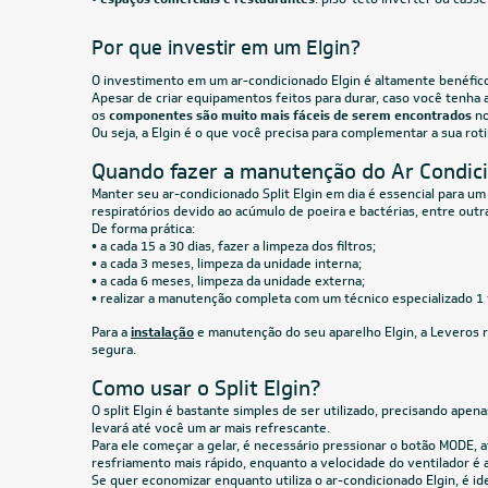
220V Trifásico
220V Tr
R$ 23.359,55
à vista
R$ 18.
ou
8x
de
R$ 3.073,63
ou
8x
CUPOM: PAI100
36.000 BTUs