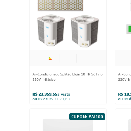
Ar-Condicionado Bi Split Inverter Elgin
Ar-Condi
18.000 (2x Evap HW 12.000) Quente/Frio
18.000 
220V
12.000)
R$ 5.072,05
à vista
R$ 5.1
ou
8x
de
R$ 667,38
ou
8x
CUPOM: POTENCIA300
27.000 BTUs