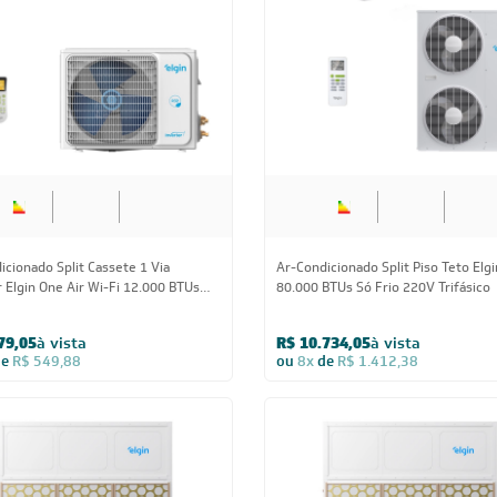
icionado Split Piso Teto Inverter
Ar-Condicionado Split Piso Teto Inv
32 Elgin 24.000 BTUs Só Frio 220V
Plus R-32 Elgin 48.000 BTUs Só Fri
sico
Monofásico
73,05
à vista
R$ 8.169,05
à vista
de
R$ 614,88
ou
8x
de
R$ 1.074,88
CUPOM: POTENCIA300
CUPOM: POTENC
18.000 BTUs
27.000 BT