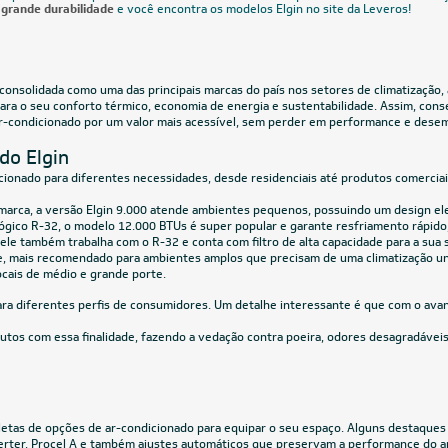
Voltagem
Classificação Energética
Ciclo
CUPOM: POTENC
12.000 BTUs
80.000 BT
icionado Split Cassete 1 Via
Ar-Condicionado Split Piso Teto Elg
r Elgin One Air Wi-Fi 12.000 BTUs
80.000 BTUs Só Frio 220V Trifásico