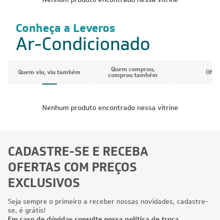
Conheça a Leveros
Ar-Condicionado
Quem comprou,
Quem viu, viu também
Ofer
comprou também
Nenhum produto encontrado nessa vitrine
CADASTRE-SE E RECEBA
OFERTAS COM PREÇOS
EXCLUSIVOS
Seja sempre o primeiro a receber nossas novidades, cadastre-
se, é grátis!
Em caso de dúvidas consulte nossa política de troca,