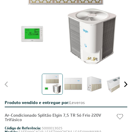
Produto vendido e entregue por:
Leveros
Ar-Condicionado Splitão Elgin 7,5 TR Só Frio 220V
Trifásico
Código de Referência:
5000013025