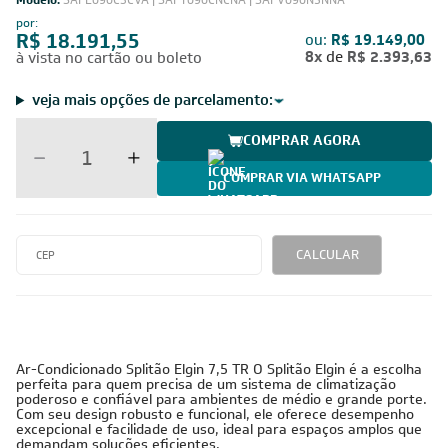
Modelo:
SAFE090C3CVA | SAFT090CNCNA | SAFV090N5NNA
por:
R$ 18.191,55
ou:
R$ 19.149,00
8x
de
R$ 2.393,63
à vista no cartão ou boleto
veja mais opções de parcelamento:
COMPRAR AGORA
COMPRAR VIA WHATSAPP
CALCULAR
Ar-Condicionado Splitão Elgin 7,5 TR O Splitão Elgin é a escolha
perfeita para quem precisa de um sistema de climatização
poderoso e confiável para ambientes de médio e grande porte.
Com seu design robusto e funcional, ele oferece desempenho
excepcional e facilidade de uso, ideal para espaços amplos que
demandam soluções eficientes.