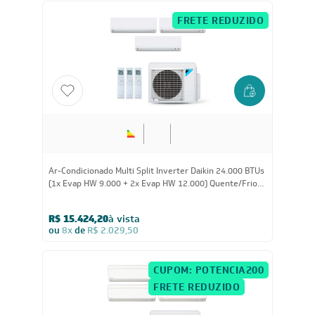
FRETE REDUZIDO
24.000
BTUs
Ar-Condicionado Multi Split Inverter Daikin 24.000 BTUs
(1x Evap HW 9.000 + 2x Evap HW 12.000) Quente/Frio
220V
R$ 15.424,20
à vista
ou
8x
de
R$ 2.029,50
CUPOM: POTENCIA200
FRETE REDUZIDO