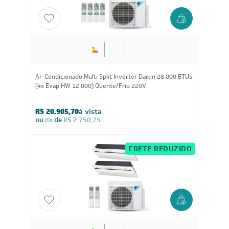
28.000
BTUs
Ar-Condicionado Multi Split Inverter Daikin 28.000 BTUs
(4x Evap HW 12.000) Quente/Frio 220V
R$ 20.905,70
à vista
ou
8x
de
R$ 2.750,75
FRETE REDUZIDO