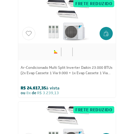
FRETE REDUZIDO
23.000
BTUs
Ar-Condicionado Multi Split Inverter Daikin 23.000 BTUs
(2x Evap Cassete 1 Via 9.000 + 1x Evap Cassete 1 Via
18.000) Quente/Frio 220V
R$ 24.617,35
à vista
ou
8x
de
R$ 3.239,13
FRETE REDUZIDO