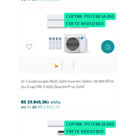
ou
8x
de
R$ 2.163,13
CUPOM: POTENCIA200
FRETE REDUZIDO
28.000
BTUs
Ar-Condicionado Multi Split Inverter Daikin 28.000 BTUs
(4x Evap HW 9.000) Quente/Frio 220V
R$ 19.849,30
à vista
ou
8x
de
R$ 2.611,75
CUPOM: POTENCIA100