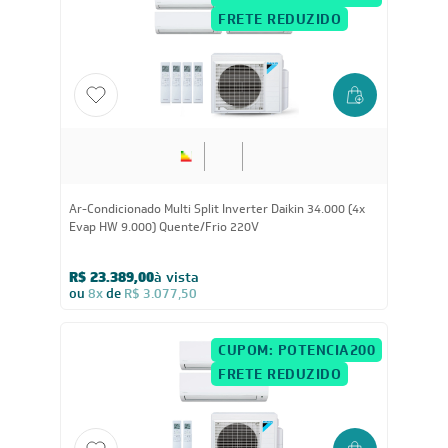
CUPOM: POTENCIA200
FRETE REDUZIDO
34.000
BTUs
Ar-Condicionado Multi Split Inverter Daikin 34.000 (4x
Evap HW 9.000) Quente/Frio 220V
R$ 23.389,00
à vista
ou
8x
de
R$ 3.077,50
CUPOM: POTENCIA200
FRETE REDUZIDO