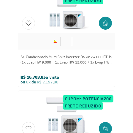
FRETE REDUZIDO
24.000
BTUs
Ar-Condicionado Multi Split Inverter Daikin 24.000 BTUs
(1x Evap HW 9.000 + 1x Evap HW 12.000 + 1x Evap HW
18.000) Quente/Frio 220V
R$ 16.703,85
à vista
ou
8x
de
R$ 2.197,88
CUPOM: POTENCIA200
FRETE REDUZIDO