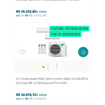
(3x Evap Cassete 1 Via 12.000) Quente/Frio 220V
R$ 26.222,85
à vista
ou
8x
de
R$ 3.450,38
CUPOM: POTENCIA200
FRETE REDUZIDO
24.000
BTUs
Ar-Condicionado Multi Split Inverter Daikin 24.000 BTUs
(3x Evap HW 12.000) Quente/Frio 220V
R$ 16.876,75
à vista
ou
8x
de
R$ 2.220,63