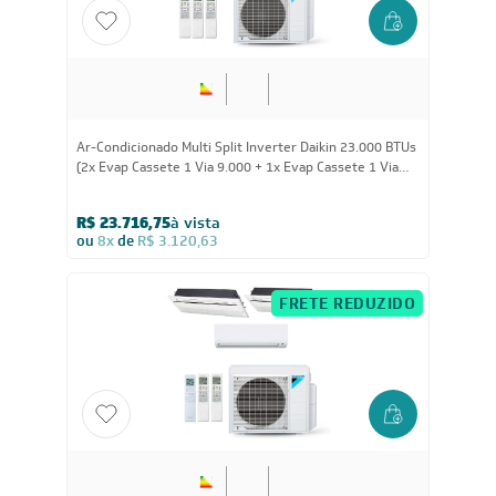
23.000
BTUs
Ar-Condicionado Multi Split Inverter Daikin 23.000 BTUs
(2x Evap Cassete 1 Via 9.000 + 1x Evap Cassete 1 Via
12.000) Quente/Frio 220V
R$ 23.716,75
à vista
ou
8x
de
R$ 3.120,63
FRETE REDUZIDO