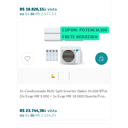
(2x Evap HW 9.000 + 1x Evap Cassete 1 Via 12.000)
Quente/Frio 220V
R$ 18.826,15
à vista
ou
8x
de
R$ 2.477,13
CUPOM: POTENCIA100
FRETE REDUZIDO
34.000
BTUs
Ar-Condicionado Multi Split Inverter Daikin 34.000 BTUs
(3x Evap HW 9.000 + 1x Evap HW 18.000) Quente/Frio
220V
R$ 23.744,30
à vista
ou
8x
de
R$ 3.124,25