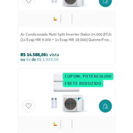
24.000
BTUs
Ar-Condicionado Multi Split Inverter Daikin 24.000 BTUs
(1x Evap HW 9.000 + 1x Evap HW 18.000) Quente/Frio
220V
R$ 14.588,20
à vista
ou
8x
de
R$ 1.919,50
CUPOM: POTENCIA200
FRETE REDUZIDO
24.000
BTUs