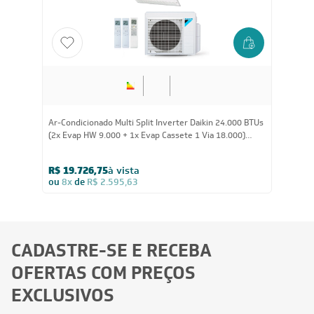
FRETE REDUZIDO
24.000
BTUs
Ar-Condicionado Multi Split Inverter Daikin 24.000 BTUs
(2x Evap HW 9.000 + 1x Evap Cassete 1 Via 18.000)
Quente/Frio 220V
R$ 19.726,75
à vista
ou
8x
de
R$ 2.595,63
CADASTRE-SE E RECEBA
OFERTAS COM PREÇOS
EXCLUSIVOS