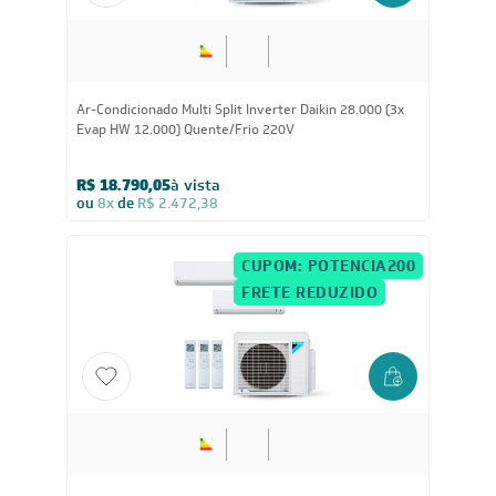
28.000
BTUs
Ar-Condicionado Multi Split Inverter Daikin 28.000 (3x
Evap HW 12.000) Quente/Frio 220V
R$ 18.790,05
à vista
ou
8x
de
R$ 2.472,38
CUPOM: POTENCIA200
FRETE REDUZIDO
24.000
BTUs