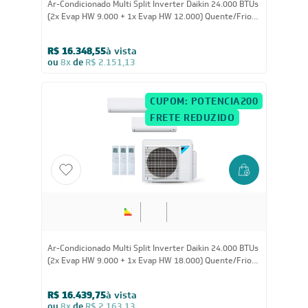
Ar-Condicionado Multi Split Inverter Daikin 24.000 BTUs
(2x Evap HW 9.000 + 1x Evap HW 12.000) Quente/Frio
220V
R$ 16.348,55
à vista
ou
8x
de
R$ 2.151,13
CUPOM: POTENCIA200
FRETE REDUZIDO
24.000
BTUs
Ar-Condicionado Multi Split Inverter Daikin 24.000 BTUs
(2x Evap HW 9.000 + 1x Evap HW 18.000) Quente/Frio
220V
R$ 16.439,75
à vista