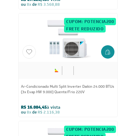
R$ 27.123,45
à vista
ou
8x
de
R$ 3.568,88
CUPOM: POTENCIA200
FRETE REDUZIDO
24.000
BTUs
Ar-Condicionado Multi Split Inverter Daikin 24.000 BTUs
(3x Evap HW 9.000) Quente/Frio 220V
R$ 16.084,45
à vista
ou
8x
de
R$ 2.116,38
CUPOM: POTENCIA200