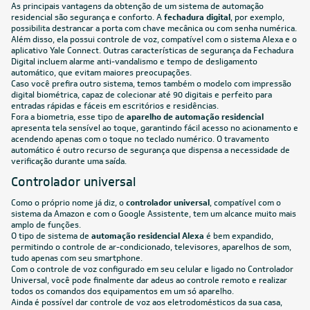
As principais vantagens da obtenção de um sistema de automação
residencial são segurança e conforto. A
fechadura digital
, por exemplo,
possibilita destrancar a porta com chave mecânica ou com senha numérica.
Além disso, ela possui controle de voz, compatível com o sistema Alexa e o
aplicativo Yale Connect. Outras características de segurança da Fechadura
Digital incluem alarme anti-vandalismo e tempo de desligamento
automático, que evitam maiores preocupações.
Caso você prefira outro sistema, temos também o modelo com impressão
digital biométrica, capaz de colecionar até 90 digitais e perfeito para
entradas rápidas e fáceis em escritórios e residências.
Fora a biometria, esse tipo de
aparelho de automação residencial
apresenta tela sensível ao toque, garantindo fácil acesso no acionamento e
acendendo apenas com o toque no teclado numérico. O travamento
automático é outro recurso de segurança que dispensa a necessidade de
verificação durante uma saída.
Controlador universal
Como o próprio nome já diz, o
controlador universal
, compatível com o
sistema da Amazon e com o Google Assistente, tem um alcance muito mais
amplo de funções.
O tipo de sistema de
automação residencial Alexa
é bem expandido,
permitindo o controle de
ar-condicionado
, televisores, aparelhos de som,
tudo apenas com seu smartphone.
Com o controle de voz configurado em seu celular e ligado no Controlador
Universal, você pode finalmente dar adeus ao controle remoto e realizar
todos os comandos dos equipamentos em um só aparelho.
Ainda é possível dar controle de voz aos
eletrodomésticos
da sua casa,