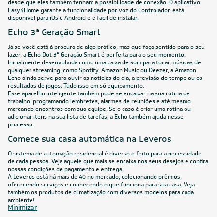
desde que eles também tenham a possibilidade de conexão. O aplicativo
Easy4Home garante a funcionalidade por voz do Controlador, está
disponível para iOs e Android e é fácil de instalar.
Echo 3ª Geração Smart
Já se você está à procura de algo prático, mas que faça sentido para o seu
lazer, a Echo Dot 3ª Geração Smart é perfeita para o seu momento.
Inicialmente desenvolvida como uma caixa de som para tocar músicas de
qualquer streaming, como Spotify, Amazon Music ou Deezer, a Amazon
Echo ainda serve para ouvir as notícias do dia, a previsão do tempo ou os
resultados de jogos. Tudo isso em só equipamento.
Esse aparelho inteligente também pode se encaixar na sua rotina de
trabalho, programando lembretes, alarmes de reuniões e até mesmo
marcando encontros com sua equipe. Se o caso é criar uma rotina ou
adicionar itens na sua lista de tarefas, a Echo também ajuda nesse
processo.
Comece sua casa automática na Leveros
O sistema de automação residencial é diverso e feito para a necessidade
de cada pessoa. Veja aquele que mais se encaixa nos seus desejos e confira
nossas condições de pagamento e entrega.
A Leveros está há mais de 40 no mercado, colecionando prêmios,
oferecendo serviços e conhecendo o que funciona para sua casa. Veja
também os produtos de climatização com diversos modelos para cada
ambiente!
Minimizar