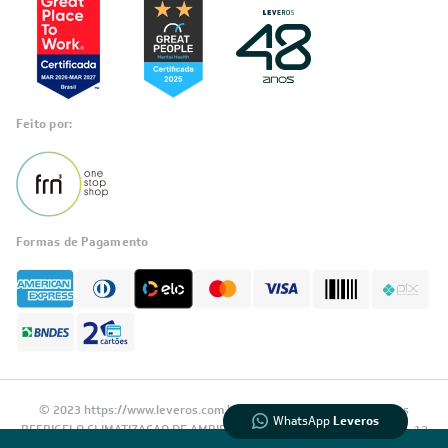
Feito por:
Formas de Pagamento
Informações
sobre seu
pedido?
Fale com a LIA
Compre pelo
WhatsApp
© 2023 https://www.leveros.com.br Todos os diretitos reservados
WhatsApp
Leveros
REFRIGELO CLIMATIZACAO DE AMBIENTES S.A. CNPJ: 61.502.324/0001-12