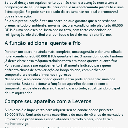
Se você deseja um equipamento que não chame a atenção nem altere a
composição de seu design de interiores, o
ar-condicionado piso teto
é uma
ótima opção. Ele pode ser colocado discretamente no local e promoverá
boa refrigeração.
Se a sua preocupação é ter um aparelho que garanta que o ar resfriado
preencha todo o ambiente, novamente, o ar-condicionado piso teto 60.000
BTUs é uma boa escolha. Instalado no teto, com forte capacidade de
refrigeração, ele distribui o ar por todo o local de maneira uniforme.
A função adicional quente e frio
Para ter um aparelho ainda mais completo, uma sugestão é dar uma olhada
no
ar-condicionado 60.000 BTUs quente e frio
. O nome do modelo também
já deixa claro: essa máquina trabalha tanto em modo quente quanto frio.
Por causa disso, esse equipamento é altamente indicado para quem
enfrenta climas de alta variação ao longo do ano, com verões de
temperatura elevada e invernos rigorosos.
Nesse caso, o ar-condicionado
quente e frio
pode apresentar uma boa
economia. Basta selecionar a função do aparelho de acordo com a
temperatura que ele realizará o trabalho o ano todo, substituindo o papel
de um aquecedor.
Compre seu aparelho com a Leveros
A Leveros é o lugar certo para adquirir seu ar-condicionado piso teto
60.000 BTUs. Contando com a experiência de mais de 40 anos de mercado e
um corpo de profissionais especializados em todo o país, você terá o
melhor serviço.