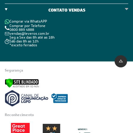
CONTATO VENDAS
Comprar via WhatsAPP
Comprar por Telefone
0800 889 4888
vendas@leveros.com.br
Seg a Sex das 8h até as 18h
Sáb das 8h as 12h
*exceto feriados
Segurança
Reconhecimento