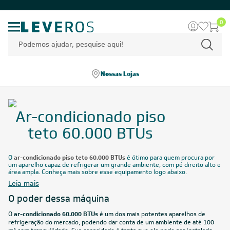
0
Nossas Lojas
Ar-condicionado piso
teto 60.000 BTUs
O
ar-condicionado piso teto 60.000 BTUs
é ótimo para quem procura por
um aparelho capaz de refrigerar um grande ambiente, com pé direito alto e
área ampla. Conheça mais sobre esse equipamento logo abaixo.
Leia mais
O poder dessa máquina
O
ar-condicionado 60.000 BTUs
é um dos mais potentes aparelhos de
refrigeração do mercado, podendo dar conta de um ambiente de até 100