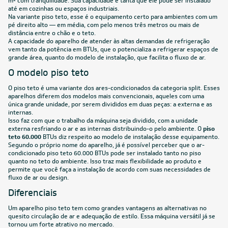
m² com tranquilidade. Sua capacidade é tanta que ele pode ser instalado
até em cozinhas ou espaços industriais.
Na variante piso teto, esse é o equipamento certo para ambientes com um
pé direito alto — em média, com pelo menos três metros ou mais de
distância entre o chão e o teto.
A capacidade do aparelho de atender às altas demandas de refrigeração
vem tanto da potência em BTUs, que o potencializa a refrigerar espaços de
grande área, quanto do modelo de instalação, que facilita o fluxo de ar.
O modelo piso teto
O piso teto é uma variante dos ares-condicionados da categoria
split
. Esses
aparelhos diferem dos modelos mais convencionais, aqueles com uma
única grande unidade, por serem divididos em duas peças: a externa e as
internas.
Isso faz com que o trabalho da máquina seja dividido, com a unidade
externa resfriando o ar e as internas distribuindo-o pelo ambiente. O
piso
teto 60.000
BTUs diz respeito ao modelo de instalação desse equipamento.
Segundo o próprio nome do aparelho, já é possível perceber que o ar-
condicionado piso teto 60.000 BTUs pode ser instalado tanto no piso
quanto no teto do ambiente. Isso traz mais flexibilidade ao produto e
permite que você faça a instalação de acordo com suas necessidades de
fluxo de ar ou design.
Diferenciais
Um aparelho
piso teto
tem como grandes vantagens as alternativas no
quesito circulação de ar e adequação de estilo. Essa máquina versátil já se
tornou um forte atrativo no mercado.