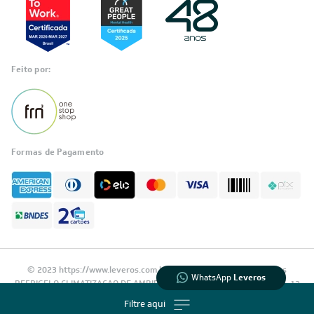
Feito por:
Formas de Pagamento
Informações
sobre seu
pedido?
Fale com a LIA
Compre pelo
WhatsApp
© 2023 https://www.leveros.com.br Todos os diretitos reservados
WhatsApp
Leveros
REFRIGELO CLIMATIZACAO DE AMBIENTES S.A. CNPJ: 61.502.324/0001-12
Filtre aqui