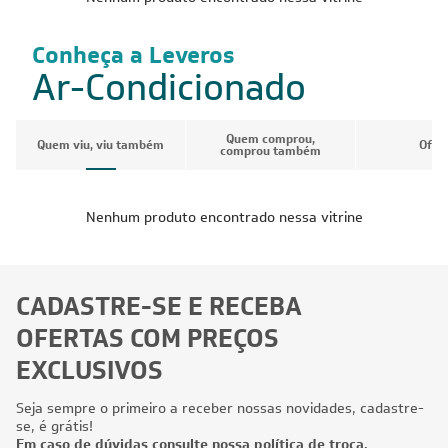
Conheça a Leveros
Ar-Condicionado
Quem comprou,
Quem viu, viu também
Ofer
comprou também
Nenhum produto encontrado nessa vitrine
CADASTRE-SE E RECEBA
OFERTAS COM PREÇOS
EXCLUSIVOS
Seja sempre o primeiro a receber nossas novidades, cadastre-
se, é grátis!
Em caso de dúvidas consulte nossa política de troca,