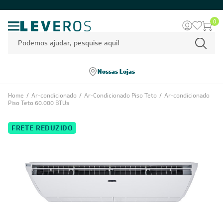
0
Nossas Lojas
Home
/
Ar-condicionado
/
Ar-Condicionado Piso Teto
/
Ar-condicionado
Piso Teto 60.000 BTUs
FRETE REDUZIDO