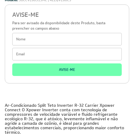
Modelo:
38CCVE60515MC | 42ZQVE60C5
AVISE-ME
Para ser avisado da disponibilidade deste Produto, basta
preencher os campos abaixo
AVISE-ME
Ar-Condicionado Split Teto Inverter R-32 Carrier Xpower
Connect O Xpower Inverter conta com tecnologia de
compressores de velocidade variável e fluido refrigerante
ecológico R-32, que é atóxico, levemente inflamável e não
agride a camada de ozônio, é ideal para grandes
estabelecimentos comerciais, proporcionando maior conforto
térmico.