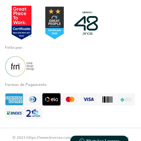
Feito por:
Formas de Pagamento
Informações
sobre seu
pedido?
Fale com a LIA
Compre pelo
WhatsApp
© 2023 https://www.leveros.com.br Todos os diretitos reservados
WhatsApp
Leveros