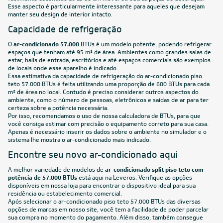
Esse aspecto é particularmente interessante para aqueles que desejam
manter seu design de interior intacto.
Capacidade de refrigeração
O
ar-condicionado 57.000
BTUs é um modelo potente, podendo refrigerar
espaços que tenham até 95 m² de área. Ambientes como grandes salas de
estar, halls de entrada, escritórios e até espaços comerciais são exemplos
de locais onde esse aparelho é indicado.
Essa estimativa da capacidade de refrigeração do ar-condicionado piso
teto 57.000 BTUs é feita utilizando uma proporção de 600 BTUs para cada
m² de área no local. Contudo é preciso considerar outros aspectos do
ambiente, como o número de pessoas, eletrônicos e saídas de ar para ter
certeza sobre a potência necessária.
Por isso, recomendamos o uso de nossa
calculadora de BTUs
, para que
você consiga estimar com precisão o equipamento correto para sua casa.
Apenas é necessário inserir os dados sobre o ambiente no simulador e o
sistema lhe mostra o ar-condicionado mais indicado.
Encontre seu novo ar-condicionado aqui
A melhor variedade de modelos de
ar-condicionado split piso teto com
potência de 57.000 BTUs
está aqui na Leveros. Verifique as opções
disponíveis em nossa loja para encontrar o dispositivo ideal para sua
residência ou estabelecimento comercial.
Após selecionar o ar-condicionado piso teto 57.000 BTUs das diversas
opções de marcas em nosso site, você tem a facilidade de poder parcelar
sua compra no momento do pagamento. Além disso, também consegue