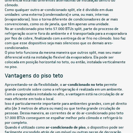
diferencial está nas diferentes alternativas de instalação dentro do
cômodo.
Como qualquer outro
ar-condicionado split
, ele é dividido em duas
unidades: uma externa (condensadora) e uma, ou mais, internas
(evaporadoras). Isso o torna diferente de condicionadores de ar mais
convencionais, como os de janela, que têm apenas uma unidade.
No ar-condicionado piso teto 57.000 BTUs split, parte do processo de
refrigeração ocorre fora do ambiente e é transportada para a evaporadora
por fios de cobre, finalizando com a entrega do ar frio no cômodo. Isso faz
com que esse dispositivo seja mais silencioso que os demais ares-
condicionados.
O
piso teto
funciona da mesma maneira que outros split, mas seu maior
diferencial está na instalação flexível da evaporadora. Ela pode ser
colocada em posição horizontal no teto, ou então, instalada verticalmente
no piso.
Vantagens do piso teto
Aproveitando-se da flexibilidade, o
ar-condicionado no teto
permite
grande controle sobre como a refrigeração é realizada em um ambiente.
Com a evaporadora instalada no alto, a vantagem está na circulação de ar
mais eficiente em todo o local.
Isso é particularmente importante para ambientes grandes, com pé direito
alto (de 3 metros de altura ou mais) ou que tenha grande circulação de
pessoas. Dessa maneira, as correntes de ar do ar-condicionado piso teto
57.000 BTUs conseguem se espalhar melhor pelo cômodo e refrigerá-lo
por completo.
Quando é utilizado como
ar-condicionado de piso
, o dispositivo pode ser
facilmente escondido atrás de um móvel ou outras peças de decoração.