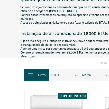
R$ 3.134,05
à vista
R$ 3.1
ou
8x
de
R$ 412,38
ou
8x
CUPOM: TCL100
18.000 BTUs
Ar-Condicionado Split HW Inverter TCL
Ar-Cond