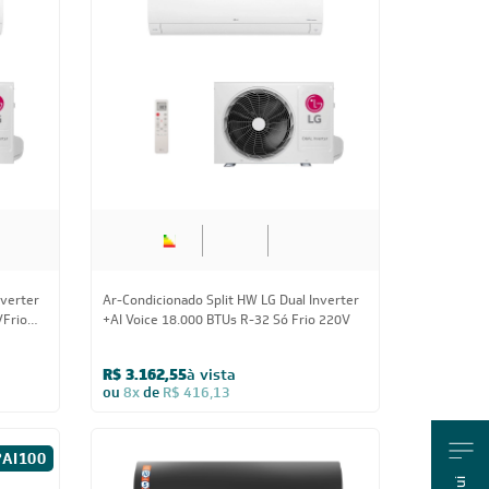
 220V
Inverter Wi-Fi Gree 18.000 BTUs
Quente/Frio 220V
R$ 4.074,55
à vista
ou
8x
de
R$ 536,13
18.000 BTUs