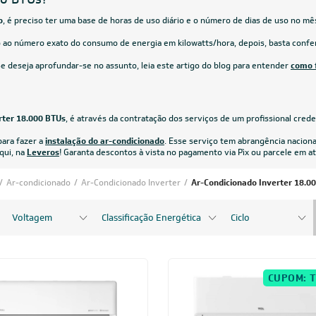
220V
91,05
à vista
R$ 3.134,05
à vista
de
R$ 419,88
ou
8x
de
R$ 412,38
CUPOM: PAI100
18.000 BTUs
18.000 BTUs
icionado Split HW Inverter Elgin
Ar-Condicionado Split HW LG Dual I