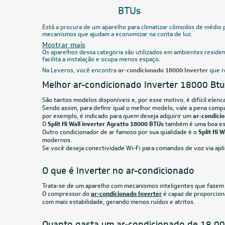
Filtro
BTUs
Marca
CUPOM: PAI100
18.000 BTUs
Ar-Condicionado Split HW Inverter Agratto
Ar-Cond
Liv Top 18.000 BTUs R-32 Só Frio 220V
Ecomast