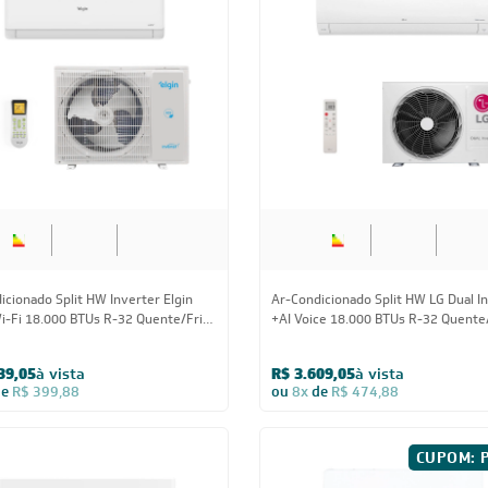
tion 18.000 BTUs R-32 Só Frio 220V
Full 18.000 BTUs R-32 Quente/Frio
34,05
à vista
R$ 4.986,55
à vista
de
R$ 412,38
ou
8x
de
R$ 656,13
18.000 BTUs
18.000 BTUs