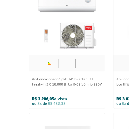
AirVolution Lite 18.000 BTUs R-32 Só Frio
AirVolu
220V
R$ 2.944,05
à vista
R$ 3.1
ou
8x
de
R$ 387,38
ou
8x
CUPOM: PAI100
18.000 BTUs