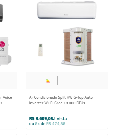
ujitsu
Ar-Condicionado LG AI DUAL Inverter Voice
2 Só
ARTCOOL 18.000 BTUs R-32 Só Frio 220V -
S3-Q18KLR1C
R$ 3.989,05
à vista
ou
8x
de
R$ 524,88
Inscreva-se
 e Condições e com a Política de Privacidade
idade