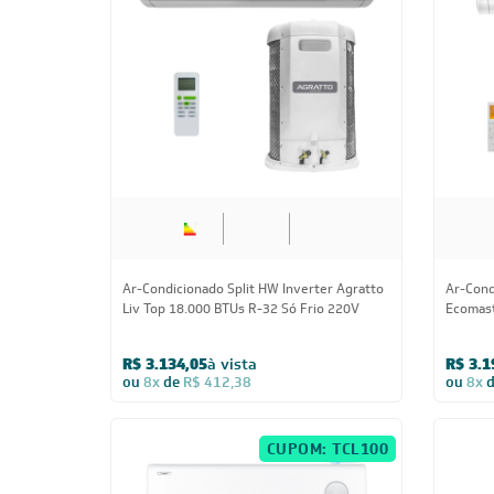
Fresh-In 3.0 18.000 BTUs R-32 Só Frio 220V
Eco III
220V
R$ 3.286,05
à vista
R$ 3.0
ou
8x
de
R$ 432,38
ou
8x
Ar-Condicionado Split HW Inverter Midea
Ar-Cond