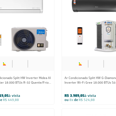
icionado Split HW Inverter Fujitsu
Ar-Condicionado LG AI DUAL Inverte
e Premium 18.000 BTUs R-32
ARTCOOL 18.000 BTUs Frio 220V - S
Frio 220V
Q18KLR1B
44,05
à vista
R$ 3.799,05
à vista
de
R$ 637,38
ou
8x
de
R$ 499,88
CUPOM: 
18.000 BTUs
18.000 BT