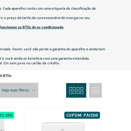
R$ 2.849,05
à vista
ou
8x
de
R$ 374,88
18.000 BTUs
nverter
Ar-Condicionado Split HW LG Dual Inverter