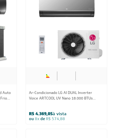
r Voice
Ar Condicionado Split HW G-Top Auto
3-
Inverter Wi-Fi Gree 18.000 BTUs
Quente/Frio 220V
R$ 3.609,05
à vista
ou
8x
de
R$ 474,88
PAI100
Us
18.000 BTUs