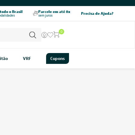
CHAME AGORA
odo o Brasil
Parcele em até 8x
5% OFF no PIX
Precisa de Ajuda?
odalidades
sem juros
pagamento à vista
0
itão
VRF
Cupons
ho para climatizar cômodos de médio porte? O
ar-condicionado
s
é uma ótima opção. Além de oferecer um desempenho estável e
anismos que ajudam a economizar na conta de luz.
00 BTUs