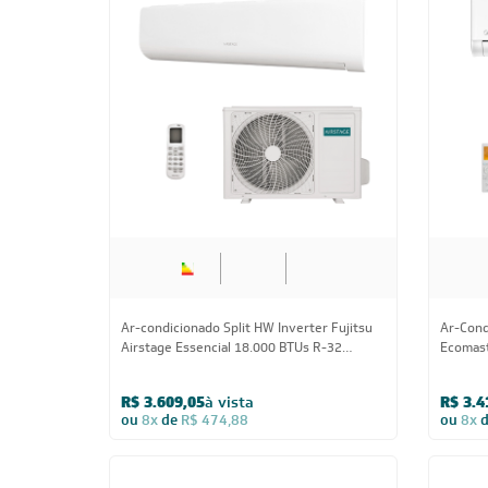
Ar-condicionado Split HW Inverter Fujitsu
Ar-Cond
Airstage Premium 18.000 BTUs R-32 Só Frio
Airstag
220V
Quente/
R$ 4.654,05
à vista
R$ 4.8
ou
8x
de
R$ 612,38
ou
8x
18.000 BTUs