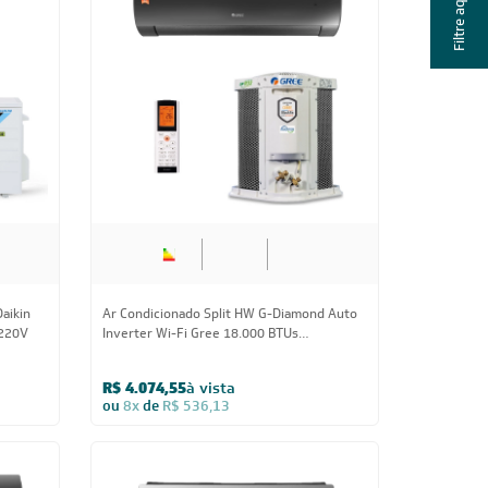
Filtre aqui
d Auto
Ar-Condicionado LG AI DUAL Inverter
 Frio
Voice ARTCOOL UV Nano 18.000 BTUs
Quente/Frio 220V - S3-W18KLR7A
R$ 4.369,05
à vista
ou
8x
de
R$ 574,88
18.000 BTUs