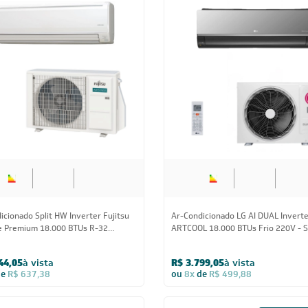
icionado Split HW Inverter Midea
Ar-condicionado Split HW Inverter F
Save Connect Black Edition 18.000
Airstage Essencial 18.000 BTUs R-3
32 Quente/Frio 220V
Frio 220V
04,05
à vista
R$ 3.447,55
à vista
de
R$ 487,38
ou
8x
de
R$ 453,63
BA
Estou de acordo com os Termos
 novidades,
Visualizar a política de privac
ica de troca,