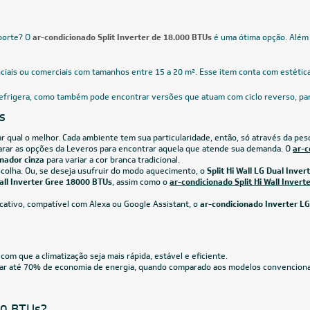
Voltagem
Classificação Energética
Ciclo
CUPOM: T
18.000 BTUs
18.000 BTUs
icionado Split HW Inverter Midea AI
Ar-Condicionado Split HW Inverter 
er 18.000 BTUs R-32 Só Frio 220V
Pro 2.0 18.000 BTUs R-32 Quente/F