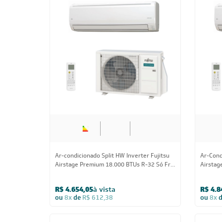
Ar-Condicionado Inverter Split Hi Wall G-
Ar-Cond
Top Auto Wi-Fi Gree 18.000 BTUs Só Frio
Xtreme 
220V
BTUs R-
R$ 3.314,55
à vista
R$ 3.7
ou
8x
de
R$ 436,13
ou
8x
CADASTRE-SE E RECE
OFERTAS COM PREÇOS
EXCLUSIVOS
Seja sempre o primeiro a receber nossas
cadastre-se, é grátis!
Em caso de dúvidas consulte nossa polít
devolução e cancelamento.