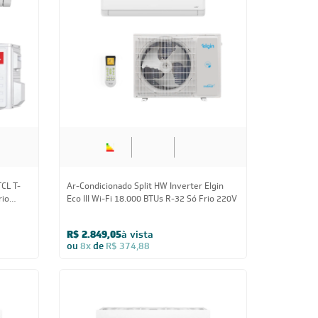
/Frio
+AI Voice 18.000 BTUs R-32 Só Frio 220V
R$ 3.162,55
à vista
ou
8x
de
R$ 416,13
PAI100
Us
18.000 BTUs
aikin
Ar Condicionado Split HW G-Diamond Auto