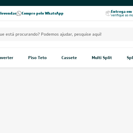
PREÇOS EXCLUSIVOS PARA VOCÊ!
Excelência no RA
Entrega em t
elevendas
Compre pelo WhatsApp
Seja parceiro Leveros
Excelência no Reclame Aqui
verifique as m
Inverter
Piso Teto
Cassete
Multi Split
Spl
condicionado Inverter 18000
Está a procura de um aparel
Split Inverter de 18.000 BTU
eficiente, ele conta com mec
Mostrar mais
BTUs
/
Ar-condicionado
/
Ar-Condicionado Inverter
/
Ar-Condicionado Inverter 18.0