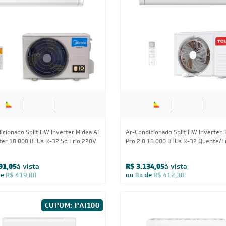
 Wi-Fi 18.000 BTUs R-32 Quente/Frio
+AI Voice 18.000 BTUs R-32 Quente
220V
39,05
à vista
R$ 3.609,05
à vista
de
R$ 399,88
ou
8x
de
R$ 474,88
CUPOM: 
18.000 BTUs
18.000 BT
icionado Split HW Inverter Midea AI
Ar-Condicionado Split HW Inverter D