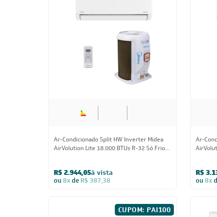
Ar-condicionado Split HW Inverter Fujitsu
Ar-Cond
Airstage Essencial 18.000 BTUs R-32
Ecomast
Quente/Frio 220V
220V
R$ 3.609,05
à vista
R$ 3.4
ou
8x
de
R$ 474,88
ou
8x
18.000 BTUs