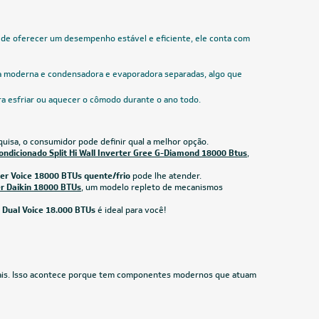
Veja mais filtros
CL100
CUPOM: PAI100
18.000 BTUs
TCL T-
Ar-Condicionado Split HW Inverter Elgin
rio
Eco III Wi-Fi 18.000 BTUs R-32 Só Frio 220V