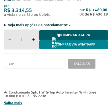
Modelo:
GWC18ATD-D6DNA1A/O|GWC18ATD-D6DNA1A/I
por:
R$ 3.314,55
ou:
R$ 3.489,00
8x
de
R$ 436,13
à vista no cartão ou boleto
veja mais opções de parcelamento:
COMPRAR AGORA
COMPRAR VIA WHATSAPP
CALCULAR
Ar Condicionado Split HW G-Top Auto Inverter Wi-Fi Gree
18.000 BTUs Só Frio 220V
Saiba mais