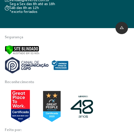
vendas@leveros.com.br
Seg a Sex das 8h até as 18h
Sáb das 8h as 12h
*exceto feriados
Segurança
Reconhecimento
Feito por: