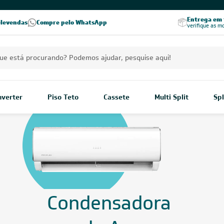
Excelência no RA
Entrega em t
elevendas
Compre pelo WhatsApp
Seja parceiro Leveros
Excelência no Reclame Aqui
verifique as m
Inverter
Piso Teto
Cassete
Multi Split
Spl
Condensadora