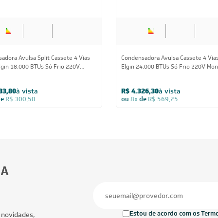
adora Avulsa Split Cassete 4 Vias
Condensadora Avulsa Cassete 4 Vias 
Elgin 18.000 BTUs Só Frio 220V
Elgin 24.000 BTUs Só Frio 220V Mon
ico - AVULSO
- AVULSO
83,80
à vista
R$ 4.326,30
à vista
de
R$ 300,50
ou
8x
de
R$ 569,25
BA
Estou de acordo com os Termos
 novidades,