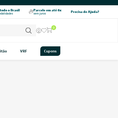
odo o Brasil
Parcele em até 8x
5% OFF no PIX
Precisa de Ajuda?
odalidades
sem juros
pagamento à vista
0
itão
VRF
Cupons