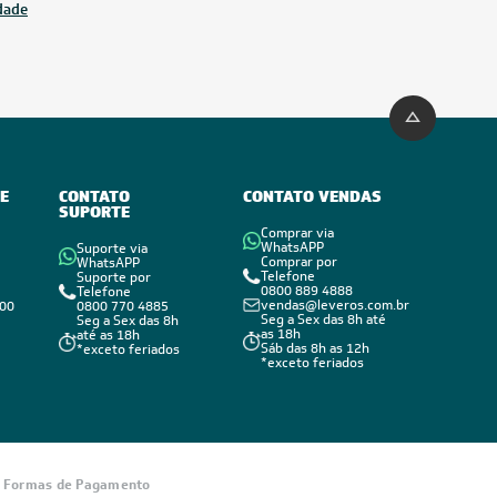
idade
E
CONTATO
CONTATO VENDAS
SUPORTE
Comprar via
WhatsAPP
Suporte via
Comprar por
WhatsAPP
Telefone
Suporte por
0800 889 4888
Telefone
vendas@leveros.com.br
800
0800 770 4885
Seg a Sex das 8h até
Seg a Sex das 8h
as 18h
até as 18h
Sáb das 8h as 12h
*exceto feriados
*exceto feriados
Informações
sobre seu
Formas de Pagamento
pedido?