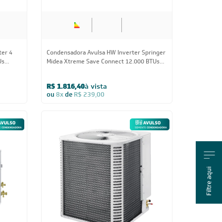
ter 4
Condensadora Avulsa HW Inverter Springer
Us
Midea Xtreme Save Connect 12.000 BTUs
ULSO
R-32 Quente/Frio 220V - AVULSO
R$ 1.816,40
à vista
ou
8x
de
R$ 239,00
Filtre aqui