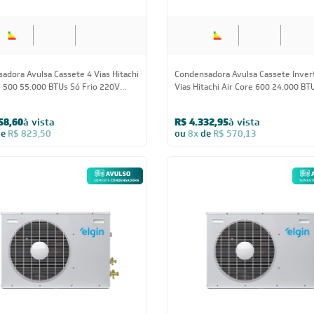
adora Avulsa Cassete 4 Vias Hitachi
Condensadora Avulsa Cassete Inver
e 500 55.000 BTUs Só Frio 220V
Vias Hitachi Air Core 600 24.000 BT
co - AVULSO
Quente/Frio 220V Monofásico - AV
58,60
à vista
R$ 4.332,95
à vista
de
R$ 823,50
ou
8x
de
R$ 570,13