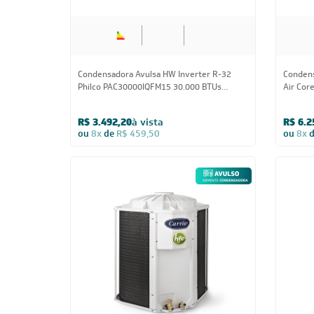
Condensadora Avulsa HW Inverter R-32
Condens
Philco PAC30000IQFM15 30.000 BTUs
Air Cor
Quente/Frio 220V - AVULSO
Trifási
R$ 3.492,20
à vista
R$ 6.2
ou
8x
de
R$ 459,50
ou
8x