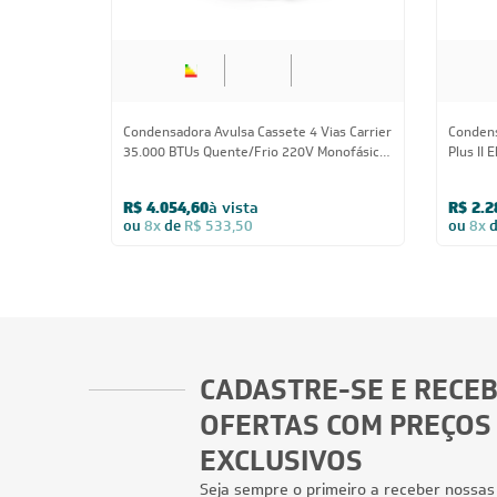
Condensadora Avulsa Cassete 4 Vias Carrier
Condens
35.000 BTUs Quente/Frio 220V Monofásico
Plus II 
- AVULSO
Monofás
R$ 4.054,60
à vista
R$ 2.2
ou
8x
de
R$ 533,50
ou
8x
CADASTRE-SE E RECE
OFERTAS COM PREÇOS
EXCLUSIVOS
Seja sempre o primeiro a receber nossas