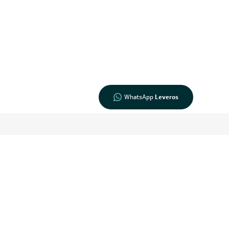
pedido?
Fale com a
LIA
Compre pelo
WhatsApp
WhatsApp
Leveros
Inscreva-se
 e Condições e com a Política de Privacidade