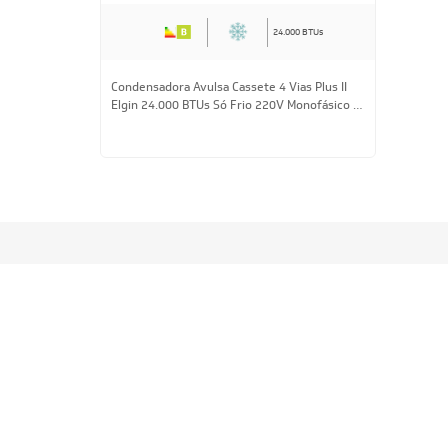
24.000 BTUs
Condensadora Avulsa Cassete 4 Vias Plus II
Elgin 24.000 BTUs Só Frio 220V Monofásico -
AVULSO
R$ 4.326,30
à vista
ou
8x
de
R$ 569,25
CADASTRE-SE E RECE
OFERTAS COM PREÇOS
EXCLUSIVOS
Seja sempre o primeiro a receber nossas