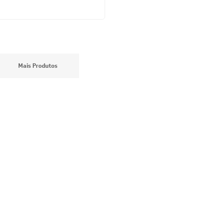
4,60
à vista
e
R$ 533,50
Mais Produtos