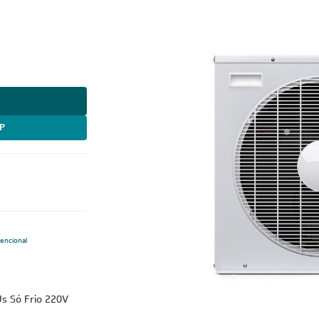
P
encional
Us Só Frio 220V