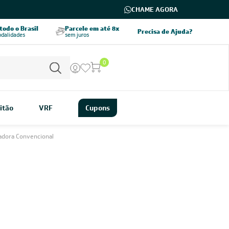
CHAME AGORA
odo o Brasil
Parcele em até 8x
5% OFF no PIX
Precisa de Ajuda?
odalidades
sem juros
pagamento à vista
0
itão
VRF
Cupons
dora Convencional