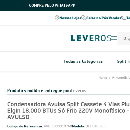
COMPRE PELO WHATSAPP
Nossas Lojas
Falar no Pós Vendas
T
Todas as Categorias
Split 
Home
/
Ar-condic
Produto vendido e entregue por:
Leveros
Condensadora Avulsa Split Cassete 4 Vias Plus
Elgin 18.000 BTUs Só Frio 220V Monofásico -
AVULSO
Código de Referência:
AVL_5000010760
Modelo:
OUFE18B2CC