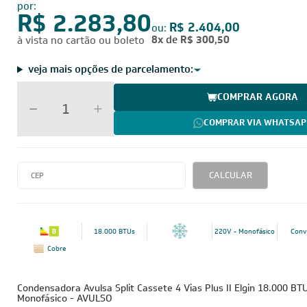
por:
R$ 2.283,80
R$ 2.404,00
ou:
8x
de
R$ 300,50
à vista no cartão ou boleto
veja mais opções de parcelamento:
COMPRAR AGORA
COMPRAR VIA WHATSAP
CALCULAR
18.000 BTUs
220V - Monofásico
Conv
Cobre
Condensadora Avulsa Split Cassete 4 Vias Plus II Elgin 18.000 BT
Monofásico - AVULSO