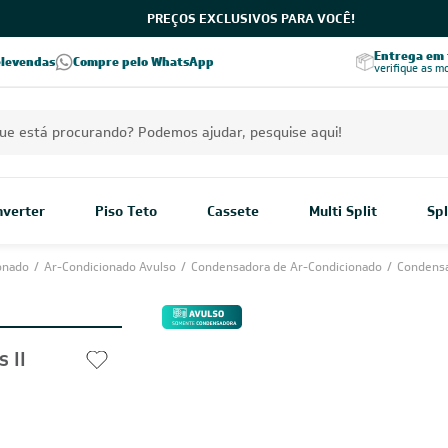
PREÇOS EXCLUSIVOS PARA VOCÊ!
Excelência no RA
Entrega em t
elevendas
Compre pelo WhatsApp
Seja parceiro Leveros
Excelência no Reclame Aqui
verifique as m
Inverter
Piso Teto
Cassete
Multi Split
Spl
ionado
/
Ar-Condicionado Avulso
/
Condensadora de Ar-Condicionado
/
Condensa
 II