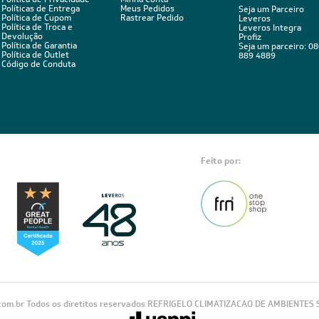
Políticas de Entrega
Meus Pedidos
Seja um Parceiro
Política de Cupom
Rastrear Pedido
Leveros
Política de Troca e
Leveros Integra
Devolução
Profiz
Política de Garantia
Seja um parceiro: 0
Política de Outlet
889 4889
Código de Conduta
Feito por:
com.br Todos os diretitos reservados REFRIGELO CLIMATIZACAO DE AMBIENTES S