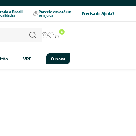
odo o Brasil
Parcele em até 8x
5% OFF no PIX
Precisa de Ajuda?
odalidades
sem juros
pagamento à vista
0
itão
VRF
Cupons