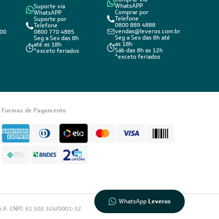
WhatsAPP
Suporte via
Comprar por
WhatsAPP
Telefone
Suporte por
0800 889 4888
Telefone
vendas@leveros.com.br
800
0800 770 4885
Seg a Sex das 8h até
Seg a Sex das 8h
as 18h
até as 18h
Sáb das 8h as 12h
*exceto feriados
*exceto feriados
Informações
sobre seu
Formas de Pagamento
pedido?
Fale com a
LIA
Compre pelo
WhatsApp
WhatsApp
Leveros
.A. CNPJ: 61.502.324/0001-12