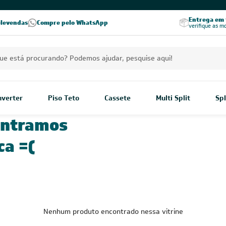
Excelência no RA
Entrega em t
elevendas
Compre pelo WhatsApp
Seja parceiro Leveros
Excelência no Reclame Aqui
verifique as m
Inverter
Piso Teto
Cassete
Multi Split
Spl
ontramos
ca =(
Nenhum produto encontrado nessa vitrine