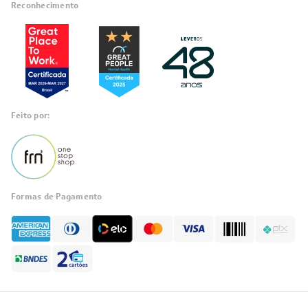
Reconhecimento
Feito por:
Formas de Pagamento
Informações
sobre seu
pedido?
Fale com a LIA
Compre pelo
WhatsApp