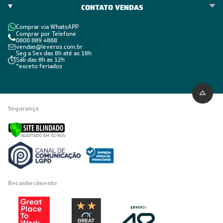
CONTATO VENDAS
Comprar via WhatsAPP
Comprar por Telefone
0800 889 4888
vendas@leveros.com.br
Seg a Sex das 8h até as 18h
Sáb das 8h as 12h
*exceto feriados
Segurança
Reconhecimento