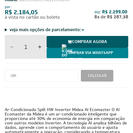
Modelo:
38EZVCA12M5 | 42EZVCA12M5
por:
R$ 2.184,05
ou:
R$ 2.299,00
8x
de
R$ 287,38
à vista no cartão ou boleto
veja mais opções de parcelamento:
COMPRAR AGORA
COMPRAR VIA WHATSAPP
CALCULAR
Ar-Condicionado Split HW Inverter Midea AI Ecomaster O AI
Ecomaster da Midea é um ar-condicionado inteligente que
proporciona até 30% de economia de energia em comparação
com outros modelos Inverter. A tecnologia AI analisa bilhões de
dados, aprende com o comportamento do usuário e ajusta
automaticamente a operação, considerando a temperatura