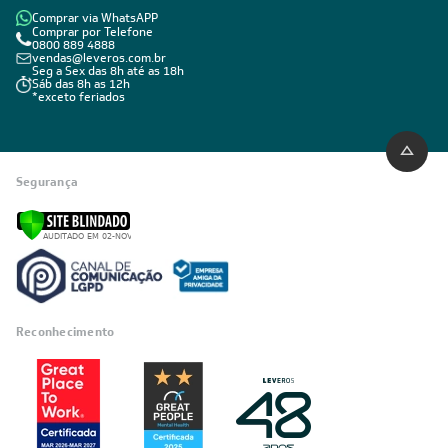
Comprar via WhatsAPP
Comprar por Telefone
0800 889 4888
vendas@leveros.com.br
Seg a Sex das 8h até as 18h
Sáb das 8h as 12h
*exceto feriados
Segurança
Reconhecimento