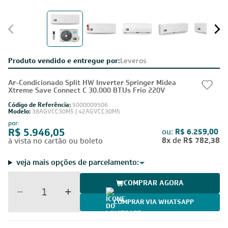
Produto vendido e entregue por:
Leveros
Ar-Condicionado Split HW Inverter Springer Midea
Xtreme Save Connect C 30.000 BTUs Frio 220V
Código de Referência:
5000009506
Modelo:
38AGVCC30M5 | 42AGVCC30M5
por:
R$ 5.946,05
ou:
R$ 6.259,00
8x
de
R$ 782,38
à vista no cartão ou boleto
veja mais opções de parcelamento:
COMPRAR AGORA
COMPRAR VIA WHATSAPP