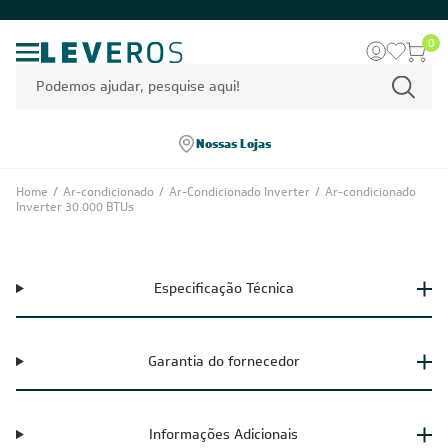
0
Nossas Lojas
Home
/
Ar-condicionado
/
Ar-Condicionado Inverter
/
Ar-condicionado
Inverter 30.000 BTUs
Especificação Técnica
Garantia do fornecedor
Informações Adicionais