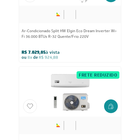
36.000
BTUs
Ar-Condicionado Split HW Elgin Eco Dream Inverter Wi-
Fi 36.000 BTUs R-32 Quente/Frio 220V
R$ 7.029,05
à vista
ou
8x
de
R$ 924,88
FRETE REDUZIDO
30.000
BTUs