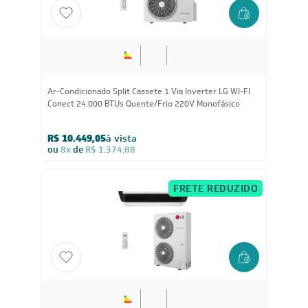
24.000
BTUs
Ar-Condicionado Split Cassete 1 Via Inverter LG WI-FI
Conect 24.000 BTUs Quente/Frio 220V Monofásico
R$ 10.449,05
à vista
ou
8x
de
R$ 1.374,88
FRETE REDUZIDO