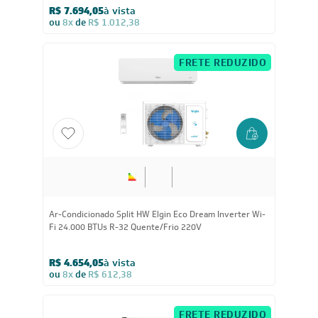
R$ 7.694,05
à vista
ou
8x
de
R$ 1.012,38
FRETE REDUZIDO
24.000
BTUs
Ar-Condicionado Split HW Elgin Eco Dream Inverter Wi-
Fi 24.000 BTUs R-32 Quente/Frio 220V
R$ 4.654,05
à vista
ou
8x
de
R$ 612,38