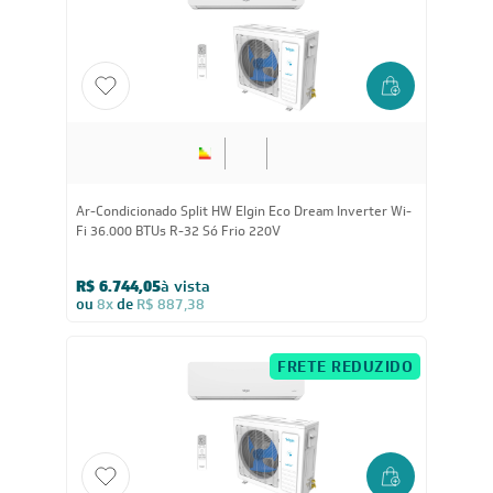
36.000
BTUs
Ar-Condicionado Split HW Elgin Eco Dream Inverter Wi-
Fi 36.000 BTUs R-32 Só Frio 220V
R$ 6.744,05
à vista
ou
8x
de
R$ 887,38
FRETE REDUZIDO