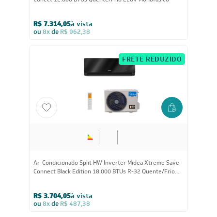
Conect 12.000 BTUs Quente/Frio 220V Monofásico
R$ 7.314,05
à vista
ou
8x
de
R$ 962,38
FRETE REDUZIDO
18.000
BTUs
Ar-Condicionado Split HW Inverter Midea Xtreme Save
Connect Black Edition 18.000 BTUs R-32 Quente/Frio
220V
R$ 3.704,05
à vista
ou
8x
de
R$ 487,38