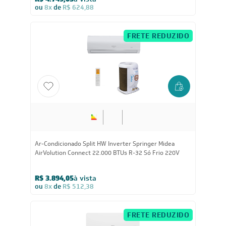
R$ 4.749,05
à vista
ou
8x
de
R$ 624,88
FRETE REDUZIDO
22.000
BTUs
Ar-Condicionado Split HW Inverter Springer Midea
AirVolution Connect 22.000 BTUs R-32 Só Frio 220V
R$ 3.894,05
à vista
ou
8x
de
R$ 512,38
FRETE REDUZIDO