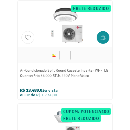
FRETE REDUZIDO
36.000
BTUs
Ar-Condicionado Split Round Cassete Inverter WI-FI LG
Quente/Frio 36.000 BTUs 220V Monofásico
R$ 13.489,05
à vista
ou
8x
de
R$ 1.774,88
CUPOM: POTENCIA100
FRETE REDUZIDO