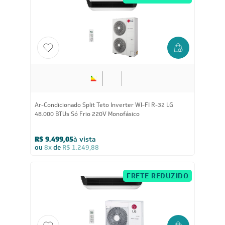
FRETE REDUZIDO
48.000
BTUs
Ar-Condicionado Split Teto Inverter WI-FI R-32 LG
48.000 BTUs Só Frio 220V Monofásico
R$ 9.499,05
à vista
ou
8x
de
R$ 1.249,88
FRETE REDUZIDO