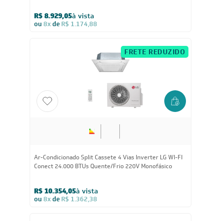
Conect 18.000 BTUs Quente/Frio 220V Monofásico
R$ 8.929,05
à vista
ou
8x
de
R$ 1.174,88
FRETE REDUZIDO
24.000
BTUs
Ar-Condicionado Split Cassete 4 Vias Inverter LG WI-FI
Conect 24.000 BTUs Quente/Frio 220V Monofásico
R$ 10.354,05
à vista
ou
8x
de
R$ 1.362,38