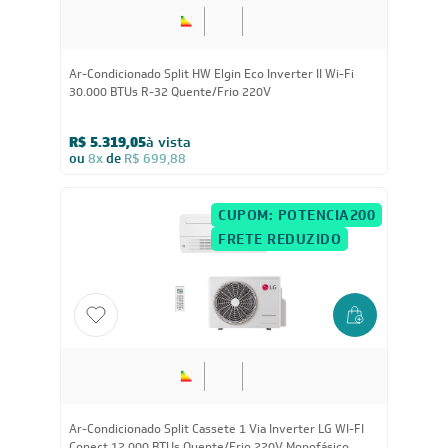
30.000
BTUs
Ar-Condicionado Split HW Elgin Eco Inverter II Wi-Fi
30.000 BTUs R-32 Quente/Frio 220V
R$ 5.319,05
à vista
ou
8x
de
R$ 699,88
CUPOM: POTENCIA200
FRETE REDUZIDO
12.000
BTUs
Ar-Condicionado Split Cassete 1 Via Inverter LG WI-FI