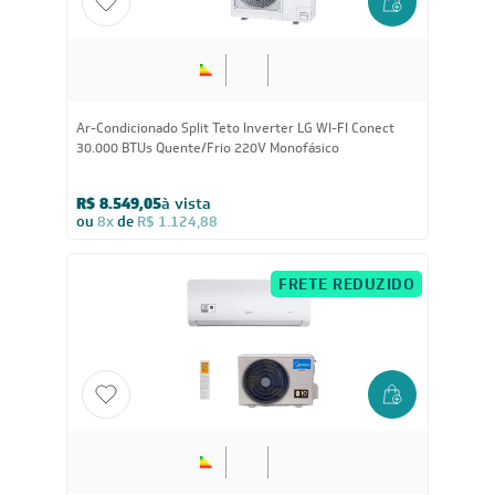
30.000
BTUs
Ar-Condicionado Split Teto Inverter LG WI-FI Conect
30.000 BTUs Quente/Frio 220V Monofásico
R$ 8.549,05
à vista
ou
8x
de
R$ 1.124,88
FRETE REDUZIDO
24.000
BTUs