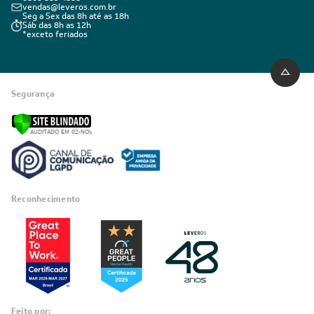
Comprar por Telefone
0800 889 4888
vendas@leveros.com.br
Seg a Sex das 8h até as 18h
Sáb das 8h as 12h
*exceto feriados
Segurança
Reconhecimento