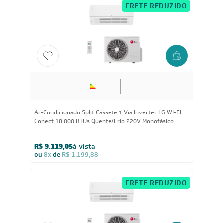
FRETE REDUZIDO
18.000
BTUs
Ar-Condicionado Split Cassete 1 Via Inverter LG WI-FI
Conect 18.000 BTUs Quente/Frio 220V Monofásico
R$ 9.119,05
à vista
ou
8x
de
R$ 1.199,88
FRETE REDUZIDO