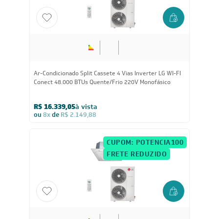
48.000
BTUs
Ar-Condicionado Split Cassete 4 Vias Inverter LG WI-FI
Conect 48.000 BTUs Quente/Frio 220V Monofásico
R$ 16.339,05
à vista
ou
8x
de
R$ 2.149,88
CUPOM: POTENCIA100
FRETE REDUZIDO