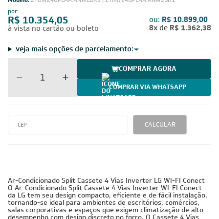
Modelo:
ZTUW24GPLAA.ANWZBR1 | ZTNW24GPLAA.ANWZBR1
por:
R$ 10.354,05
ou:
R$ 10.899,00
8x
de
R$ 1.362,38
à vista no cartão ou boleto
veja mais opções de parcelamento:
COMPRAR AGORA
COMPRAR VIA WHATSAPP
CALCULAR
Ar-Condicionado Split Cassete 4 Vias Inverter LG WI-FI Conect
O Ar-Condicionado Split Cassete 4 Vias Inverter WI-FI Conect
da LG tem seu design compacto, eficiente e de fácil instalação,
tornando-se ideal para ambientes de escritórios, comércios,
salas corporativas e espaços que exigem climatização de alto
desempenho com design discreto no forro. O Cassete 4 Vias