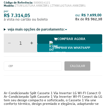
Código de Referência:
5000014121
Modelo:
ZTUW12GTUAA.ANWZBR1 | ZTNW12GTUAA.ANWZBR1
por:
R$ 7.314,05
ou:
R$ 7.699,00
8x
de
R$ 962,38
à vista no cartão ou boleto
veja mais opções de parcelamento:
COMPRAR AGORA
COMPRAR VIA WHATSAPP
CALCULAR
Ar-Condicionado Split Cassete 1 Via Inverter LG WI-FI Conect O
Ar-Condicionado Split Cassete 1 Via Inverter WI-FI Conect da LG
tem seu design compacto e sofisticado, o Cassete 1 Via une
conforto térmico, design premiado e elegância, adaptando-se