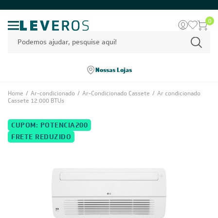
0
Nossas Lojas
Home
/
Ar-condicionado
/
Ar-Condicionado Cassete
/
Ar condicionado
Cassete 12.000 BTUs
CUPOM: POTENCIA200
FRETE REDUZIDO